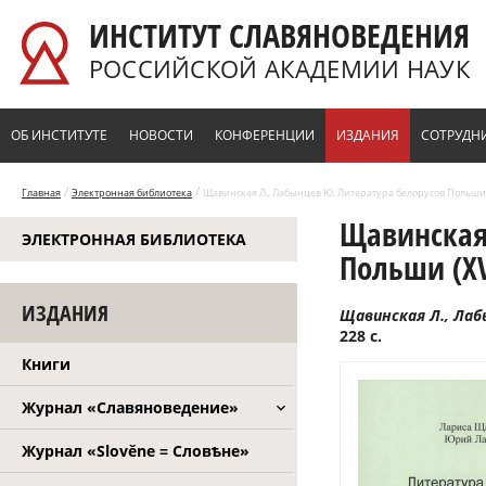
Перейти к основному содержанию
ИНСТИТУТ СЛАВЯНОВЕДЕНИЯ
РОССИЙСКОЙ АКАДЕМИИ НАУК
ОБ ИНСТИТУТЕ
НОВОСТИ
КОНФЕРЕНЦИИ
ИЗДАНИЯ
СОТРУДН
/
/
Главная
Электронная библиотека
Щавинская Л., Лабынцев Ю. Литература белорусов Польши (X
Щавинская 
ЭЛЕКТРОННАЯ БИБЛИОТЕКА
Польши (XV
ИЗДАНИЯ
Щавинская Л., Лаб
228 с.
Книги
Журнал «Славяноведение»
Журнал «Slověne = Словѣне»