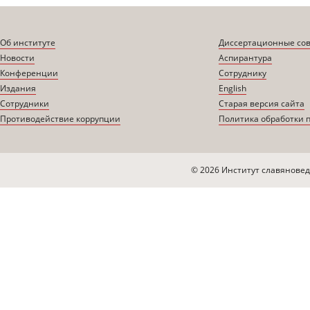
Об институте
Диссертационные со
Новости
Аспирантура
Конференции
Сотруднику
Издания
English
Сотрудники
Старая версия сайта
Противодействие коррупции
Политика обработки 
© 2026 Институт славяновед