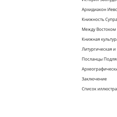
Архидиакон Иевс
Книжность Супра
Между Востоком
Книжная культура
Литургическая и 
Посланцы Подляш
Археографически
Заключение
Список иллюстр