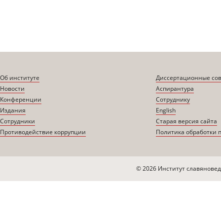
Об институте
Диссертационные со
Новости
Аспирантура
Конференции
Сотруднику
Издания
English
Сотрудники
Старая версия сайта
Противодействие коррупции
Политика обработки 
© 2026 Институт славяновед