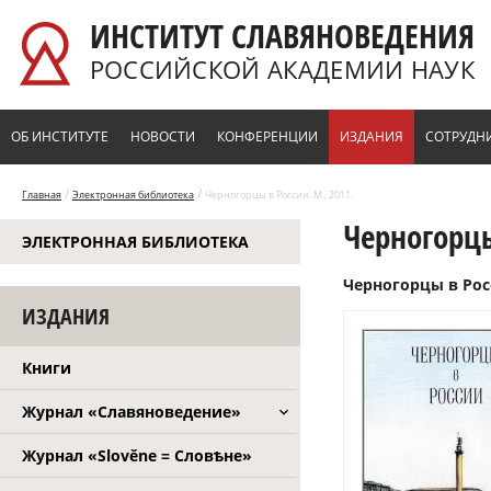
Перейти к основному содержанию
ИНСТИТУТ СЛАВЯНОВЕДЕНИЯ
РОССИЙСКОЙ АКАДЕМИИ НАУК
ОБ ИНСТИТУТЕ
НОВОСТИ
КОНФЕРЕНЦИИ
ИЗДАНИЯ
СОТРУДН
/
/
Главная
Электронная библиотека
Черногорцы в России. М., 2011.
Черногорцы
ЭЛЕКТРОННАЯ БИБЛИОТЕКА
Черногорцы в Росси
ИЗДАНИЯ
Книги
Журнал «Славяноведение»
Журнал «Slověne = Словѣне»