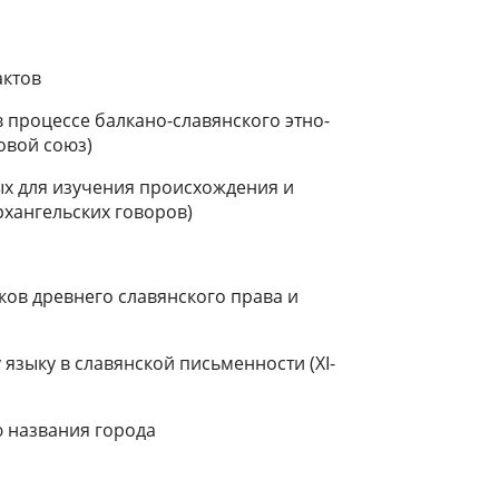
актов
в процессе балкано-славянского этно-
овой союз)
ых для изучения происхождения и
рхангельских говоров)
ков древнего славянского права и
 языку в славянской письменности (ХI-
ю названия города