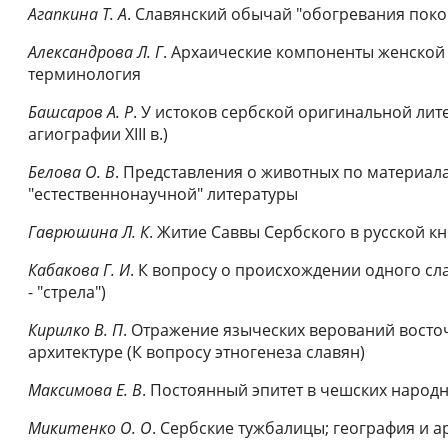
Агапкина Т. А
. Славянский обычай "обогревания пок
Александрова Л. Г
. Архаические компоненты женской
терминология
Башсаров А. Р
. У истоков сербской оригинальной лит
агиографии ХIII в.)
Белова О. В
. Представления о животных по материал
"естественнонаучной" литературы
Гаврюшина Л. К
. Житие Саввы Сербского в русской кни
Кабакова Г. И
. К вопросу о происхождении одного сл
- "стрела")
Кирилко В. П
. Отражение языческих верований восто
архитектуре (К вопросу этногенеза славян)
Максимова Е. В
. Постоянный эпитет в чешских народ
Микитенко О. О
. Сербские тужбалицы; география и 