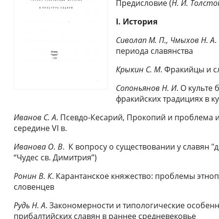
Предисловие (
Н. И. Толсто
I.
История
Сиволап М. П., Чмыхов Н. А
.
периода славянства
Крыкин С. М
. Фракийцы и с
Сопоньянов Н. И
. О культе
фракийских традициях в к
Иванов С. А
. Псевдо-Кесарий, Прокопий и проблема 
середине VI в.
Иванова О. В
. К вопросу о существовании у славян "д
“Чудес св. Димитрия”)
Ронин В. К
. Карантанское княжество: проблемы этно
словенцев
Рудь Н. А
. Закономерности и типологические особенн
прибалтийских славян в раннее средневековье