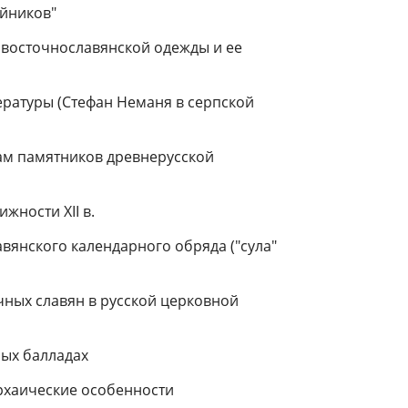
ойников"
 восточнославянской одежды и ее
ературы (Стефан Неманя в серпской
ам памятников древнерусской
жности XII в.
авянского календарного обряда ("сула"
чных славян в русской церковной
ных балладах
архаические особенности