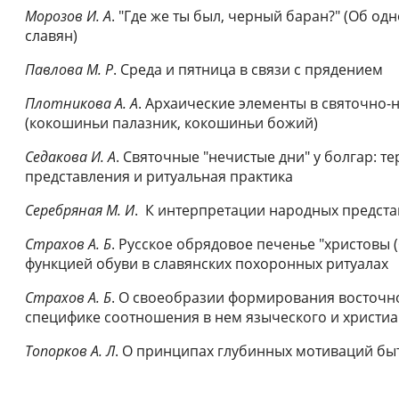
Морозов И. А
. "Где же ты был, черный баран?" (Об о
славян)
Павлова М. Р
. Среда и пятница в связи с прядением
Плотникова А. А
. Архаические элементы в святочно
(кокошиньи палазник, кокошиньи божий)
Седакова И. А
. Святочные "нечистые дни" у болгар: 
представления и ритуальная практика
Серебряная М. И
. К интерпретации народных предста
Страхов А. Б
. Русское обрядовое печенье "христовы (
функцией обуви в славянских похоронных ритуалах
Страхов А. Б
. О своеобразии формирования восточн
специфике соотношения в нем языческого и христиа
Топорков А. Л
. О принципах глубинных мотиваций бы