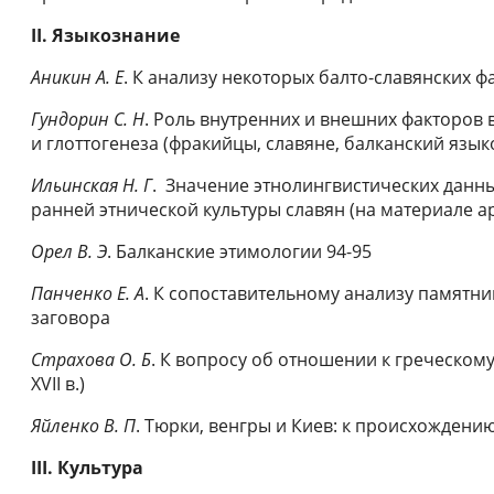
II. Языкознание
Аникин А. Е
. К анализу некоторых балто-славянских ф
Гундорин С. Н
. Роль внутренних и внешних факторов 
и глоттогенеза (фракийцы, славяне, балканский язык
Ильинская Н. Г
. Значение этнолингвистических данн
ранней этнической культуры славян (на материале а
Орел В. Э
. Балканские этимологии 94-95
Панченко Е. А
. К сопоставительному анализу памятни
заговора
Страхова О. Б
. К вопросу об отношении к греческому
ХVII в.)
Яйленко В. П
. Тюрки, венгры и Киев: к происхождени
III.
Культура