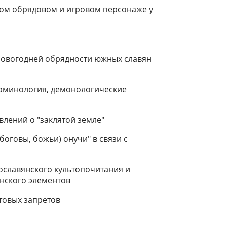
дном обрядовом и игровом персонаже у
-новогодней обрядности южных славян
терминология, демонологические
влений о "заклятой земле"
боговы, божьи) онучи" в связи с
ославянского культопочитания и
нского элементов
товых запретов