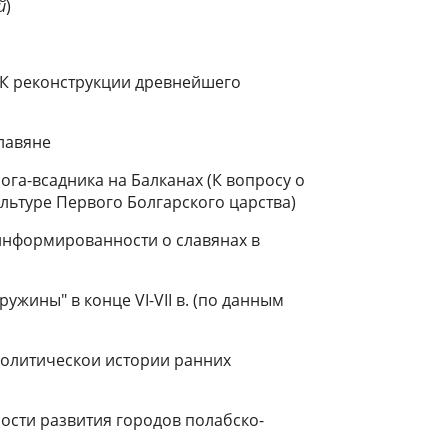
й
)
 К реконструкции древнейшего
лавяне
 бога-всадника на Балканах (К вопросу о
ультуре Первого Болгарского царства)
информированности о славянах в
ружины" в конце VI-VII в. (по данным
политическои истории ранних
ости развития городов полабско-