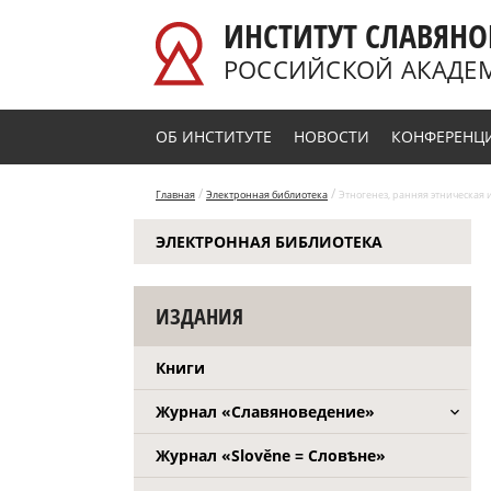
Перейти к основному содержанию
ИНСТИТУТ СЛАВЯНО
РОССИЙСКОЙ АКАДЕ
ОБ ИНСТИТУТЕ
НОВОСТИ
КОНФЕРЕНЦ
/
/
Главная
Электронная библиотека
Этногенез, ранняя этническая и
ЭЛЕКТРОННАЯ БИБЛИОТЕКА
ИЗДАНИЯ
Книги
Журнал «Славяноведение»
Журнал «Slověne = Словѣне»