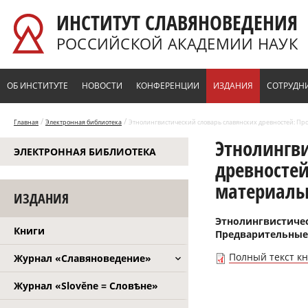
Перейти к основному содержанию
ИНСТИТУТ СЛАВЯНОВЕДЕНИЯ
РОССИЙСКОЙ АКАДЕМИИ НАУК
ОБ ИНСТИТУТЕ
НОВОСТИ
КОНФЕРЕНЦИИ
ИЗДАНИЯ
СОТРУДН
/
/
Главная
Электронная библиотека
Этнолингвистический словарь славянских древностей: Про
Этнолингви
ЭЛЕКТРОННАЯ БИБЛИОТЕКА
древностей
материалы.
ИЗДАНИЯ
Этнолингвистичес
Книги
Предварительные м
Полный текст кни
Журнал «Славяноведение»
Журнал «Slověne = Словѣне»