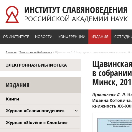
Перейти к основному содержанию
ИНСТИТУТ СЛАВЯНОВЕДЕНИЯ
РОССИЙСКОЙ АКАДЕМИИ НАУК
ОБ ИНСТИТУТЕ
НОВОСТИ
КОНФЕРЕНЦИИ
ИЗДАНИЯ
СОТРУДН
/
/
Главная
Электронная библиотека
Щавинская Л. Л. Народная православная книжность в собра
Щавинская
ЭЛЕКТРОННАЯ БИБЛИОТЕКА
в собрании
Минск, 201
ИЗДАНИЯ
Щавинская Л. Л.
Н
Книги
Иоанна Котовича.
книжность XX–XXI в
Журнал «Славяноведение»
Журнал «Slověne = Словѣне»