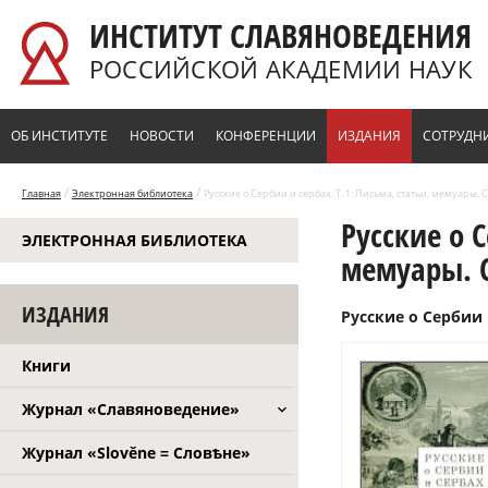
Перейти к основному содержанию
ИНСТИТУТ СЛАВЯНОВЕДЕНИЯ
РОССИЙСКОЙ АКАДЕМИИ НАУК
ОБ ИНСТИТУТЕ
НОВОСТИ
КОНФЕРЕНЦИИ
ИЗДАНИЯ
СОТРУДН
/
/
Главная
Электронная библиотека
Русские о Сербии и сербах. Т. 1: Письма, статьи, мемуары. С
Русские о С
ЭЛЕКТРОННАЯ БИБЛИОТЕКА
мемуары. С
ИЗДАНИЯ
Русские о Сербии и
Книги
Журнал «Славяноведение»
Журнал «Slověne = Словѣне»