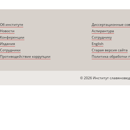
Об институте
Диссертационные со
Новости
Аспирантура
Конференции
Сотруднику
Издания
English
Сотрудники
Старая версия сайта
Противодействие коррупции
Политика обработки 
© 2026 Институт славяновед