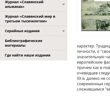
Журнал «Славянский
альманах»
Журнал «Славянский мир в
третьем тысячелетии»
Серийные издания
Библиографические
материалы
характер. Традиц
личности, о "св
Где найти наши издания
значительную ча
европейским фас
причем как в пов
очевидцев следуе
XX в. далеко не 
современных сер
сложившимся "ев