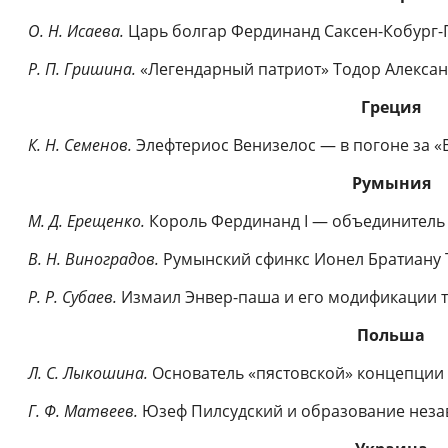
О. Н. Исаева.
Царь болгар Фердинанд Саксен-Кобург-
Р. П. Гришина.
«Легендарный патриот» Тодор Алекса
Греция
К. Н. Семенов.
Элефтериос Венизелос — в погоне за «
Румыния
М. Д. Ерещенко.
Король Фердинанд I — объединитель
В. Н. Виноградов.
Румынский сфинкс Ионел Братиану 
Р. Р. Субаев.
Измаил Энвер-паша и его модификации т
Польша
Л. С. Лыкошина.
Основатель «пястовской» концепции
Г. Ф. Матвеев.
Юзеф Пилсудский и образование неза