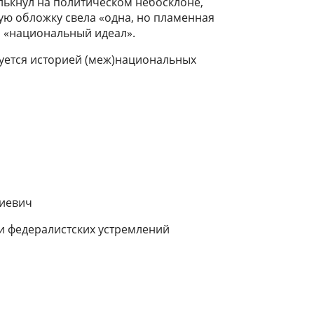
елькнул на политическом небосклоне,
иную обложку свела «одна, но пламенная
й «национальный идеал».
есуется историей (меж)национальных
гиевич
и федера­листских устремлений