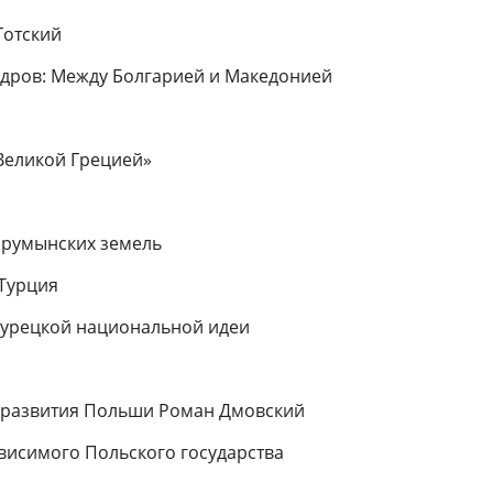
Готский
ндров: Между Болгарией и Македонией
Великой Гре­цией»
 румынских земель
Турция
урецкой на­циональной идеи
 развития Польши Роман Дмовский
висимого Польского государства