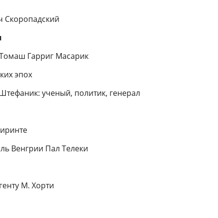
ч Скоропад­ский
я
 Томаш Гарриг Масарик
ких эпох
Штефаник: ученый, политик, генерал
биринте
ль Венгрии Пал Телеки
енту М. Хор­ти