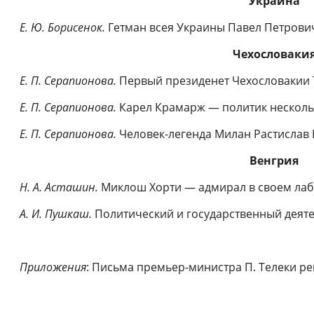
Украина
Е. Ю. Борисенок.
Гетман всея Украины Павел Петрови
Чехословаки
Е. П. Серапионова.
Первый президенет Чехословакии
Е.
П. Серапионова.
Карел Крамарж — политик несколь
Е.
П. Серапионова.
Человек-легенда Милан Растислав 
Венгрия
Н.
А. Асташин.
Миклош Хорти — адмирал в своем ла
А.
И. Пушкаш
.
Политический и государственный деяте
Приложения
: Письма премьер-министра П. Телеки рег