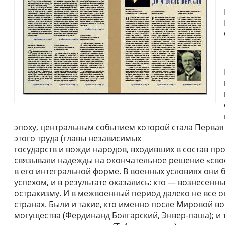
эпоху, центральным событием которой стала Первая
этого труда (главы независимых
государств и вожди народов, входивших в состав пр
связывали надежды на окончательное решение «сво
в его интегральной форме. В военных условиях они 
успехом, и в результате оказались: кто — вознесен
остракизму. И в межвоенный период далеко не все о
странах. Были и такие, кто именно после Мировой 
могущества (Фердинанд Болгарский, Энвер-паша); и т