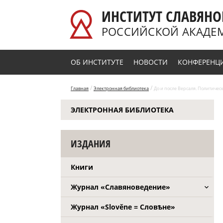
Перейти к основному содержанию
ИНСТИТУТ СЛАВЯНО
РОССИЙСКОЙ АКАДЕ
ОБ ИНСТИТУТЕ
НОВОСТИ
КОНФЕРЕНЦ
/
/
Главная
Электронная библиотека
До и после Версаля. Политичес
ЭЛЕКТРОННАЯ БИБЛИОТЕКА
ИЗДАНИЯ
Книги
Журнал «Славяноведение»
Журнал «Slověne = Словѣне»