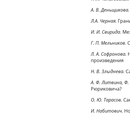
A. B. Деньщикова
Л.А. Черная.
Грани
И. И. Свирида.
Меж
Г. П. Мельников.
С
Л. А. Софронова.
произведения
Н. В. Злыднева.
Са
А. Ф. Литвина, Ф.
Рюриковича?
О. Ю. Тарасов.
Са
И. Набитович.
Ho