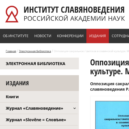
Перейти к основному содержанию
ИНСТИТУТ СЛАВЯНОВЕДЕНИЯ
РОССИЙСКОЙ АКАДЕМИИ НАУК
ОБ ИНСТИТУТЕ
НОВОСТИ
КОНФЕРЕНЦИИ
ИЗДАНИЯ
СОТРУДН
/
/
Главная
Электронная библиотека
Оппозиция сакральное / светское в славянской культуре. М.
Оппозиция 
ЭЛЕКТРОННАЯ БИБЛИОТЕКА
культуре. М
ИЗДАНИЯ
Оппозиция сакраль
славяноведения РАН
Книги
Журнал «Славяноведение»
Журнал «Slověne = Словѣне»