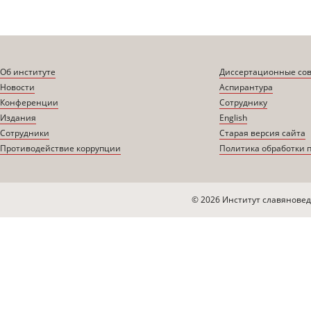
Об институте
Диссертационные со
Новости
Аспирантура
Конференции
Сотруднику
Издания
English
Сотрудники
Старая версия сайта
Противодействие коррупции
Политика обработки 
© 2026 Институт славяновед