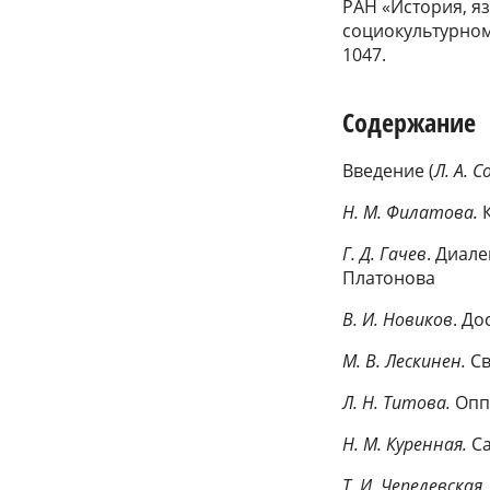
РАН «История, я
социокультурном
1047.
Содержание
Введение (
Л. А. 
Н. М. Филатова.
Г. Д. Гачев
. Диале
Платонова
В. И. Новиков
. До
М. В. Лескинен.
Св
Л. Н. Титова.
Оппо
Н. М. Куренная.
С
Т. И. Чепелевская