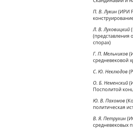
Скандинавии и н
П. В. Лукин
(ИРИ 
конструирование
Л. В. Луховицкий
(представления 
спорах)
Г. П. Мельников
(
средневековой х
С
.
Ю. Неклюдов
(
О. Б. Неменский
(
Посполитой конца
Ю. В. Пахомов
(К
политическая ис
B. Я. Петрухин
(И
средневековых п