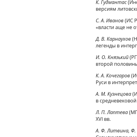
К. Гудмантас
(Ин
версиям литовск
C. А. Иванов
(ИС 
«власти аще не о
Д. В. Карнаухов
(
легенды в интерп
И. О. Князький
(Р
второй половины 
К. А. Кочегаров
(И
Руси в интерпре
А. М. Кузнецова
(
в средневековой
Л. П. Лаптева
(МГ
XVI вв.
A. Ф. Литвина, Ф.