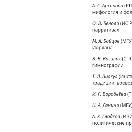
A. С. Архипова
(РГ
мифология и фоль
О. В. Белова
(ИС 
нарративах
М. А. Бойцов
(МГУ
Иордана
B. В. Василик
(СП
гимнографии
Т. Л. Вилкул
(Инст
традиции: воево
И. Г. Воробьёва
(
Н. А. Ганина
(МГУ
А. К. Гладков
(ИВИ
политические пр