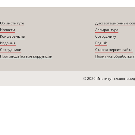
Об институте
Диссертационные со
Новости
Аспирантура
Конференции
Сотруднику
Издания
English
Сотрудники
Старая версия сайта
Противодействие коррупции
Политика обработки 
© 2026 Институт славяновед