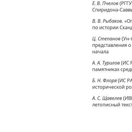
Е. В. Пчелов
(РГГ
Спиридона-Саввы
В. В. Рыбаков.
«О
по истории Скан
Ц. Степанов
(Ун-
представления о
начала
А. А. Турилов
(ИС 
памятниках сред
Б. Н. Флоря
(ИС Р
исторической ро
А. С. Щавелев
(ИВ
летописный текс