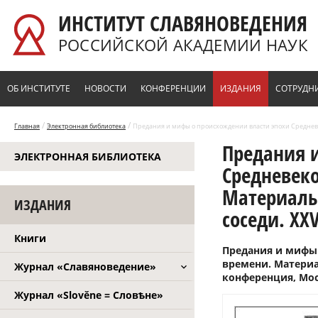
Перейти к основному содержанию
ИНСТИТУТ СЛАВЯНОВЕДЕНИЯ
РОССИЙСКОЙ АКАДЕМИИ НАУК
ОБ ИНСТИТУТЕ
НОВОСТИ
КОНФЕРЕНЦИИ
ИЗДАНИЯ
СОТРУДН
/
/
Главная
Электронная библиотека
Предания и мифы о происхождении власти эпохи Средневек
Предания 
ЭЛЕКТРОННАЯ БИБЛИОТЕКА
2010 г.)
Средневеко
Материалы 
ИЗДАНИЯ
соседи. XXV
Книги
Предания и мифы 
времени. Материа
Журнал «Славяноведение»
кон­ференция, Моск
Журнал «Slověne = Словѣне»