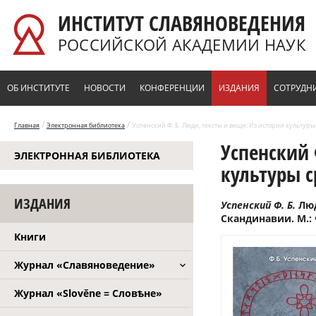
Перейти к основному содержанию
ИНСТИТУТ СЛАВЯНОВЕДЕНИЯ
РОССИЙСКОЙ АКАДЕМИИ НАУК
ОБ ИНСТИТУТЕ
НОВОСТИ
КОНФЕРЕНЦИИ
ИЗДАНИЯ
СОТРУДН
/
/
Главная
Электронная библиотека
Успенский Ф. Б. Люди, тексты и вещи: Из истории культуры
Успенский 
ЭЛЕКТРОННАЯ БИБЛИОТЕКА
культуры с
ИЗДАНИЯ
Успенский Ф. Б.
Люд
Скандинавии. М.: 
Книги
Журнал «Славяноведение»
Журнал «Slověne = Словѣне»