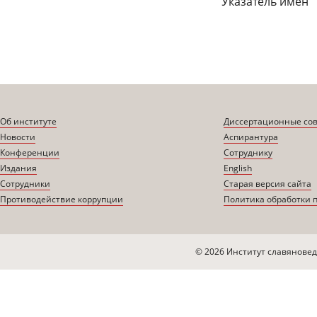
Указатель имен
Об институте
Диссертационные со
Новости
Аспирантура
Конференции
Сотруднику
Издания
English
Сотрудники
Старая версия сайта
Противодействие коррупции
Политика обработки 
© 2026 Институт славяновед