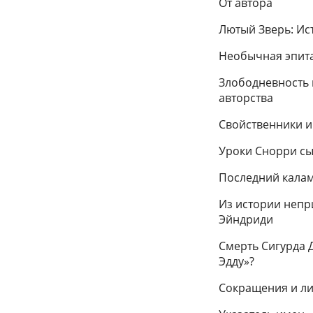
От автора
Лютый Зверь: Ис
Необычная эпита
Злободневность 
авторства
Свойственники и
Уроки Снорри сы
Последний кала
Из истории непр
Эйндриди
Смерть Сигурда 
Эдду»?
Сокращения и ли