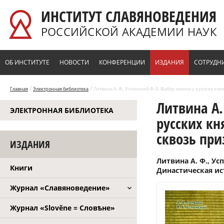
Перейти к основному содержанию
ИНСТИТУТ СЛАВЯНОВЕДЕНИЯ
РОССИЙСКОЙ АКАДЕМИИ НАУК
ОБ ИНСТИТУТЕ
НОВОСТИ
КОНФЕРЕНЦИИ
ИЗДАНИЯ
СОТРУДН
/
/
Главная
Электронная библиотека
Литвина А. Ф., Успенский Ф. Б. Выбор имени у русских княз
Литвина А.
ЭЛЕКТРОННАЯ БИБЛИОТЕКА
русских кн
сквозь при
ИЗДАНИЯ
Литвина А. Ф., Ус
Книги
Династическая ис
Журнал «Славяноведение»
Журнал «Slověne = Словѣне»