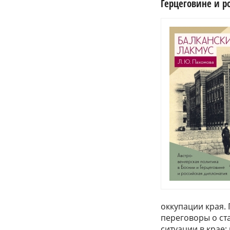
Герцеговине и р
оккупации края.
переговоры о ст
ситуации в крае