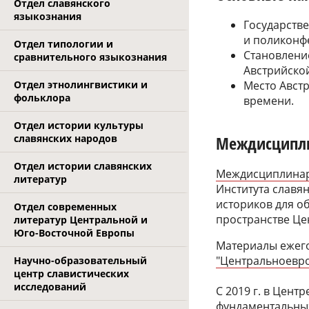
Отдел славянского
языкознания
Государств
и поликонф
Отдел типологии и
Становлени
сравнительного языкознания
Австрийско
Место Авст
Отдел этнолингвистики и
фольклора
времени.
Отдел истории культуры
славянских народов
Междисципли
Отдел истории славянских
Междисциплинар
литератур
Института славян
историков для о
Отдел современных
пространстве Це
литератур Центральной и
Юго-Восточной Европы
Материалы ежег
"Центральноевро
Научно-образовательный
центр славистических
исследований
С 2019 г. в Цент
фундаментальных