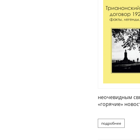
неочевидным свя
«горячие» новос
подробнее
о аблонци