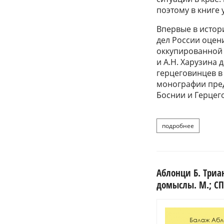
поэтому в книге
Впервые в истор
дел России оцен
оккупированной 
и А.Н. Харузина
герцеговинцев в
монографии пред
Боснии и Герцег
подробнее
о
Аблонци Б. Триа
домыслы. М.; СП