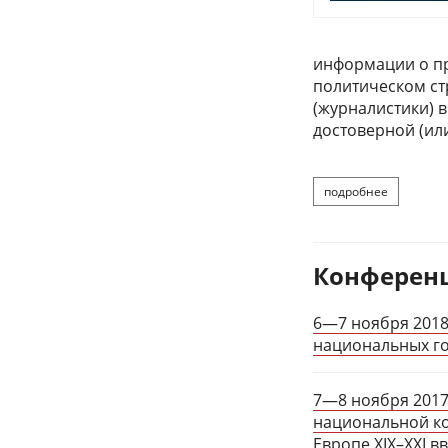
информации о пр
политическом ст
(журналистики) 
достоверной (ил
подробнее
о
Конферен
6—7 ноября 2018
национальных го
7—8 ноября 2017 
национальной ко
Европе XIX–ХХI вв