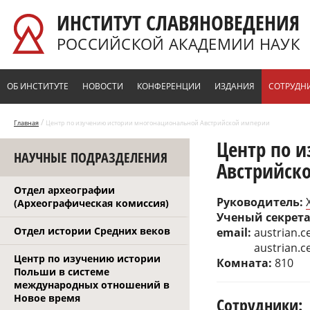
Перейти к основному содержанию
ИНСТИТУТ СЛАВЯНОВЕДЕНИЯ
РОССИЙСКОЙ АКАДЕМИИ НАУК
ОБ ИНСТИТУТЕ
НОВОСТИ
КОНФЕРЕНЦИИ
ИЗДАНИЯ
СОТРУДН
/
Главная
Центр по изучению истории многонациональной Австрийской империи
Центр по 
НАУЧНЫЕ ПОДРАЗДЕЛЕНИЯ
Австрийск
Отдел археографии
Руководитель:
(Археографическая комиссия)
Ученый секрет
Отдел истории Средних веков
email:
austrian.c
austrian.c
Центр по изучению истории
Комната:
810
Польши в системе
международных отношений в
Новое время
Сотрудники: