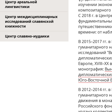
Центр ареальной
изучении эконом
лингвистики
композитарного 
С 2018 г. в Цент
Центр междисциплинарных
фундаментальных
исследований славянской
книжности
путешественники
времени: от наб
Центр славяно-иудаики
В 2015–2017 гг. 
гуманитарного н
исследований "В
дипломатически
Европе, XVIII–ХХ
монография:
Вын
дипломатических
Юго-Восточной Ев
В 2012–2014 гг. 
гуманитарного н
движения в монар
Российского фон
издана коллекти