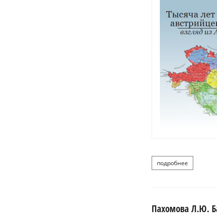
подробнее
о зуппан а
Пахомова Л.Ю. Б