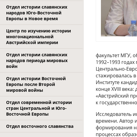
Отдел истории славянских
народов Юго-Восточной
Европы в Новое время
Центр по изучению истории
многонациональной
Австрийской империи
Отдел истории славянских
факультет МГУ, о
народов периода мировых
1992–1993 годах
войн
Центрально-Евро
стажировалась в 
Отдел истории Восточной
Институте канди
Европы после Второй
конце XVIII века
мировой войны
«Австрийский пр
к государственно
Отдел современной истории
стран Центральной и Юго-
Исследователь и
Восточной Европы
времени. Автор 
Отдел восточного славянства
формирования на
процессах образ