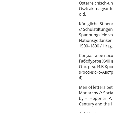
Österreichisch-u
Osztrák-magyar fe
old.
Königliche Stipen
// Schulstiftung
Spannungsfeld vo
Nationsgedanken 
1500–1800 / Hrsg.
Социальное восх
Габсбургов XVIII 
Отв. ред. И.В Крю
(Российско-Авст
4).
Men of letters be
Monarchy // Socia
by H. Heppner, P.
Century and the H