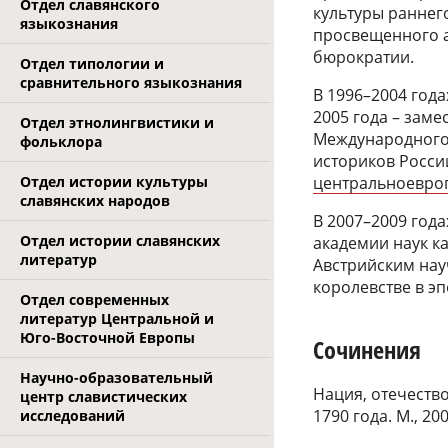
Отдел славянского
культуры раннег
языкознания
просвещенного 
бюрократии.
Отдел типологии и
сравнительного языкознания
В 1996–2004 года
2005 года – заме
Отдел этнолингвистики и
Международного 
фольклора
историков России
Отдел истории культуры
центральноевро
славянских народов
В 2007–2009 год
Отдел истории славянских
академии наук к
литератур
Австрийским нау
королевстве в э
Отдел современных
литератур Центральной и
Юго-Восточной Европы
Сочинения
Научно-образовательный
Нация, отечеств
центр славистических
1790 года. М., 200
исследований