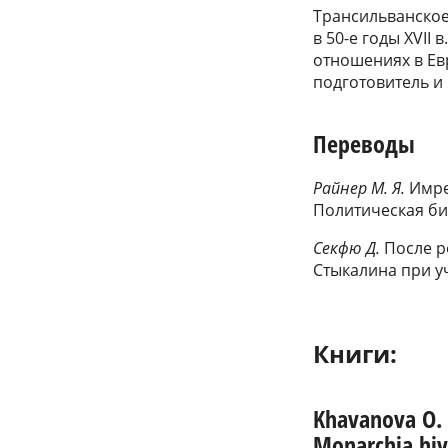
Трансильванское
в 50-е годы XVII
отношениях в Евр
подготовитель и 
Переводы
Райнер М. Я.
Имре
Политическая био
Секфю Д.
После р
Стыкалина при уча
Книги:
Khavanova O. 
Monarchia hiva