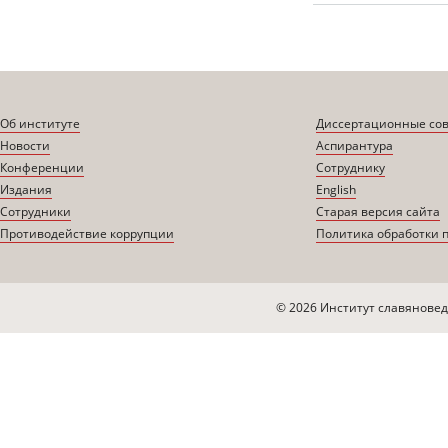
Об институте
Диссертационные со
Новости
Аспирантура
Конференции
Сотруднику
Издания
English
Сотрудники
Старая версия сайта
Противодействие коррупции
Политика обработки 
© 2026 Институт славяновед