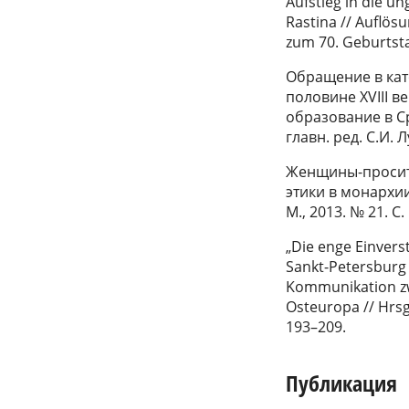
Aufstieg in die un
Rastina // Auflös
zum 70. Geburtsta
Обращение в кат
половине XVIII в
образование в Ср
главн. ред. С.И. Л
Женщины-просит
этики в монархии
М., 2013. № 21. С.
„Die enge Einvers
Sankt-Petersburg i
Kommunikation zw
Osteuropa // Hrsg
193–209.
Публикация