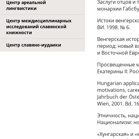
Заслуги отцов и
Центр ареальной
монархии Габсбур
лингвистики
Истоки венгерско
Центр междисциплинарных
исследований славянской
ВИ. 1998. № 6.
книжности
Венгерская исто
Центр славяно-иудаики
период: новый вз
и Восточной Евро
Просвещенные мон
Екатерины II: Рос
Hungarian applica
motivations, care
Jahrbuch der Öste
Wien, 2001. Bd. 16
Этничность, наци
Национализм: но
«Хунгарская» и 