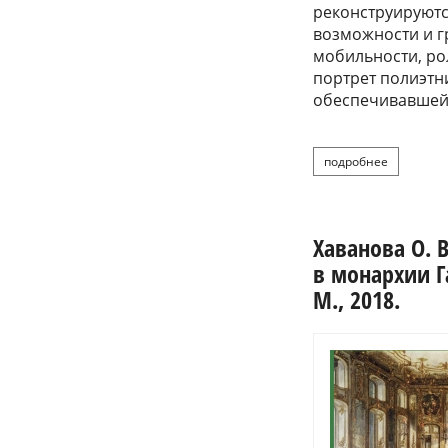
реконструируютс
возможности и г
мобильности, ро
портрет полиэтн
обеспечивавшей
подробнее
о kha
Хаванова О. 
в монархии Г
М., 2018.