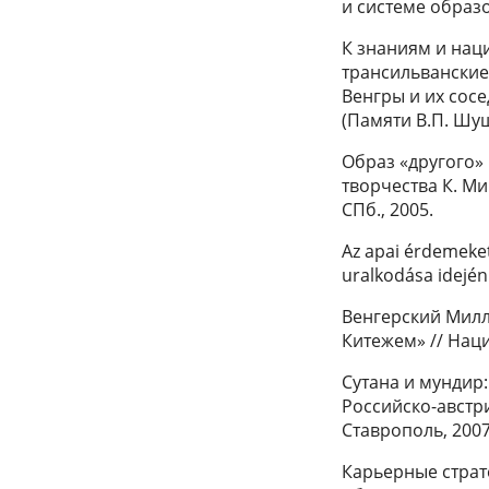
и системе образо
К знаниям и нац
трансильванские 
Венгры и их сос
(Памяти В.П. Шуш
Образ «другого»
творчества К. Ми
СПб., 2005.
Az apai érdemeket
uralkodása idején 
Венгерский Милл
Китежем» // Наци
Сутана и мундир:
Российско-австр
Ставрополь, 2007.
Карьерные страте