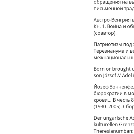
обращения на выс
письменной тради
Австро-Венгрия 
Кн. 1. Война и о
(соавтор).
Патриотизм под 
Терезианума и в
межнациональных
Born or brought u
son József // Adel
Йозеф Зонненфел
бюрократии в мон
крови… В честь 
(1930–2005). Сбор
Der ungarische Ad
kulturellen Grenz
Theresianumban: eg