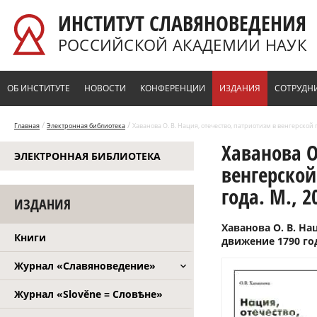
Перейти к основному содержанию
ИНСТИТУТ СЛАВЯНОВЕДЕНИЯ
РОССИЙСКОЙ АКАДЕМИИ НАУК
ОБ ИНСТИТУТЕ
НОВОСТИ
КОНФЕРЕНЦИИ
ИЗДАНИЯ
СОТРУДН
/
/
Главная
Электронная библиотека
Хаванова О. В. Нация, отечество, патриотизм в венгерской 
Хаванова О
ЭЛЕКТРОННАЯ БИБЛИОТЕКА
венгерской
года. М., 2
ИЗДАНИЯ
Хаванова О. В. Н
Книги
движение 1790 год
Журнал «Славяноведение»
Журнал «Slověne = Словѣне»