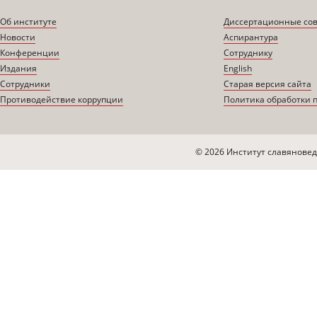
Об институте
Диссертационные со
Новости
Аспирантура
Конференции
Сотруднику
Издания
English
Сотрудники
Старая версия сайта
Противодействие коррупции
Политика обработки 
© 2026 Институт славяновед