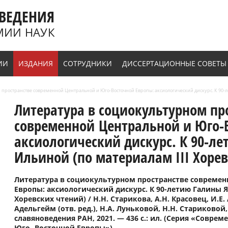
ВЕДЕНИЯ
МИИ НАУК
ИИ
ИЗДАНИЯ
СОТРУДНИКИ
ДИССЕРТАЦИОННЫЕ СОВЕТЫ
 пространстве современной Центральной и Юго-Восточной Европы: аксиологический дискурс. К 90-л
Литература в социокультурном пр
современной Центральной и Юго-
аксиологический дискурс. К 90-
Ильиной (по материалам III Хоревс
Литература в социокультурном пространстве совреме
Европы: аксиологический дискурс. К 90-летию Галины 
Хоревских чтений) / Н.Н. Старикова, А.Н. Красовец, И.Е. 
Адельгейм (отв. ред.), Н.А. Луньковой, Н.Н. Стариковой,
славяноведения РАН, 2021. — 436 с.: ил. (Серия «Совре
Юго- Восточной Европы»)