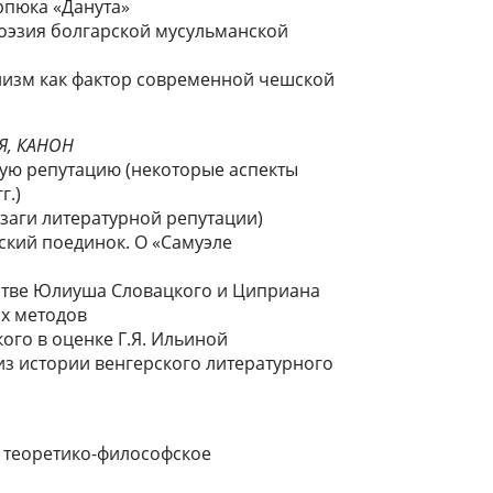
арпюка «Данута»
поэзия болгарской мусульманской
лизм как фактор современной чешской
Я, КАНОН
ую репутацию (некоторые аспекты
г.)
гзаги литературной репутации)
кий поединок. О «Самуэле
стве Юлиуша Словацкого и Циприана
х методов
го в оценке Г.Я. Ильиной
из истории венгерского литературного
 теоретико-философское