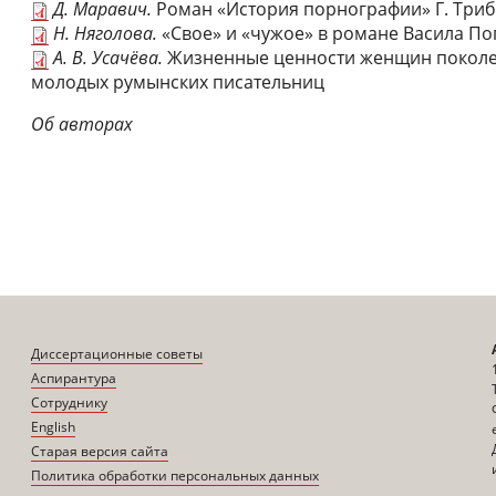
Д. Маравич.
Роман «История порнографии» Г. Три
Н. Няголова.
«Свое» и «чужое» в романе Васила П
А. В. Усачёва.
Жизненные ценности женщин поколен
молодых румынских писательниц
Об авторах
Диссертационные советы
Аспирантура
Сотруднику
English
Старая версия сайта
Политика обработки персональных данных