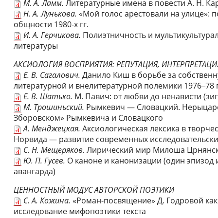
М. А. Ламм.
Литературные имена в повести А. Н. К
Н. А. Лунькова.
«Мой голос арестовали на улице»: 
общности 1980-х гг.
И. А. Герчикова.
Полиэтничность и мультикультура
литературы
АКСИОЛОГИЯ ВОСПРИЯТИЯ: РЕПУТАЦИЯ, ИНТЕРПРЕТАЦИ
Е. В. Сагалович.
Данило Киш в борьбе за собственн
литературной и внелитературной полемики 1976‒78 г
Е. В. Шатько.
М. Павич: от любви до ненависти (зи
М. Трошиньский.
Рымкевич — Словацкий. Нерыцарс
Зборовском» Рымкевича и Словацкого
А. Менджецкая.
Аксиологическая лексика в творче
Норвида — развитие современных исследовательски
С. Н. Мещеряков.
Лирический мир Милоша Црнянско
Ю. П. Гусев.
О каноне и канонизации (один эпизод 
авангарда)
ЦЕННОСТНЫЙ МОДУС АВТОРСКОЙ ПОЭТИКИ
С. А. Кожина.
«Роман-посвящение» Д. Годровой как
исследование мифопоэтики текста