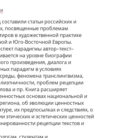
ги
 составили статьи российских и
х, посвященные проблемам
тиров в художественной практике
ной и Юго-Восточной Европы.
спект парадигмы автор–текст–
ивается на уровне биографии
ного произведения, диалога и
ных парадигм в условиях
среды, феномена транслингвизма,
олиэтничности, проблем рецепции
лова и пр. Книга расширяет
ценностных основах национальной и
 региона, об эволюции ценностных
туре, их предпосылках и следствиях, о
и этических и эстетических ценностей
инированности рецепции текстов и
ологам, студентам и