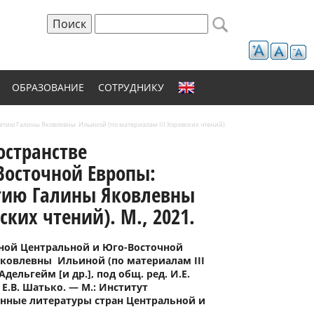
Поиск
Форма поиска
ОБРАЗОВАНИЕ
СОТРУДНИКУ
етию Галины Яковлевны Ильиной (по материалам III Хоревских чтений).
остранстве
Восточной Европы:
летию Галины Яковлевны
ких чтений). М., 2021.
нной Центральной и Юго-Восточной
Яковлевны Ильиной (по материалам III
Адельгейм [и др.], под общ. ред. И.Е.
 Е.В. Шатько. — М.: Институт
менные литературы стран Центральной и