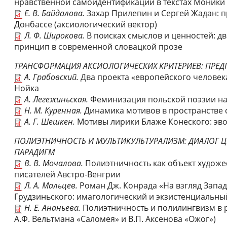
нравственной самоидентификации в текстах Моник
Е. В. Байдалова.
Захар Прилепин и Сергей Жадан: п
Донбассе (аксиологический вектор)
Л. Ф. Широкова.
В поисках смыслов и ценностей: 
принцип в современной словацкой прозе
ТРАНСФОРМАЦИЯ АКСИОЛОГИЧЕСКИХ КРИТЕРИЕВ: ПРЕД
А. Грабовский.
Два проекта «европейского человека
Нойка
А. Легежиньская.
Феминизация польской поэзии на 
Н. М. Куренная.
Динамика мотивов в пространстве 
А. Г. Шешкен.
Мотивы лирики Блаже Конеского: эв
ПОЛИЭТНИЧНОСТЬ И МУЛЬТИКУЛЬТУРАЛИЗМ: ДИАЛОГ 
ПАРАДИГМ
В. В. Мочалова.
Полиэтничность как объект художе
писателей Австро-Венгрии
Л. А. Мальцев.
Роман Дж. Конрада «На взгляд Запад
Грудзиньского: имагологический и экзистенциальны
Н. Е. Ананьева.
Полиэтничность и полилингвизм в р
А.Ф. Вельтмана «Саломея» и В.П. Аксенова «Ожог»)