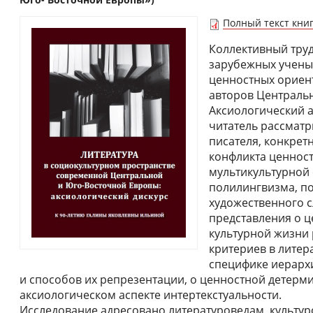
Полный текст кни
Коллективный труд
зарубежных учены
ценностных ориен
авторов Централь
Аксиологический а
читатель рассматр
писателя, конкрет
конфликта ценност
мультикультурной 
полилингвизма, п
художественного с
представления о 
культурной жизни
критериев в литера
специфике иерархи
и способов их репрезентации, о ценностной детерм
аксиологическом аспекте интертекстуальности.
Исследование адресовано литературоведам, культур