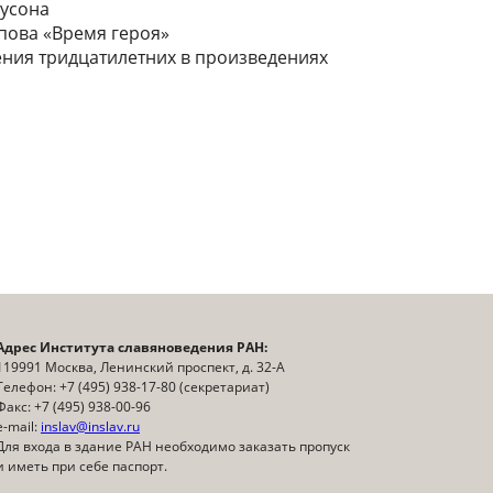
бусона
опова «Время героя»
ия тридцатилетних в произведениях
Адрес Института славяноведения РАН:
119991 Москва, Ленинский проспект, д. 32-А
Телефон: +7 (495) 938-17-80 (секретариат)
Факс: +7 (495) 938-00-96
e-mail:
inslav@inslav.ru
Для входа в здание РАН необходимо заказать пропуск
и иметь при себе паспорт.