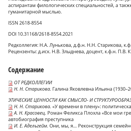
аспирантам филологических специальностей, а так
гуманитарной мыслью.
ISSN 2618-8554
DOI 10.31168/2618-8554.2021
Редколлегия: Н.А. Лунькова, д.ф.н. Н.Н. Старикова, к.ф
Рецензенты: д.иск. Н.В. Злыднева, доцент, к.ф.н. П.В.
Содержание
ОТ РЕДКОЛЛЕГИИ
Н. Н. Старикова.
Галина Яковлевна Ильина (1930–2
ЭТИЧЕСКИЕ ЦЕННОСТИ КАК СМЫСЛО- И СТРУКТУРООБР
Н. Н. Старикова.
«У времени в плену»: политическа
А. Н. Красовец.
Роман Феликса Плохла «Все мои грех
автобиография преступника
И. Е. Адельгейм.
Они, мы, я… Реконструкция семейн