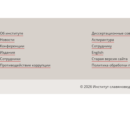
Об институте
Диссертационные со
Новости
Аспирантура
Конференции
Сотруднику
Издания
English
Сотрудники
Старая версия сайта
Противодействие коррупции
Политика обработки 
© 2026 Институт славяновед