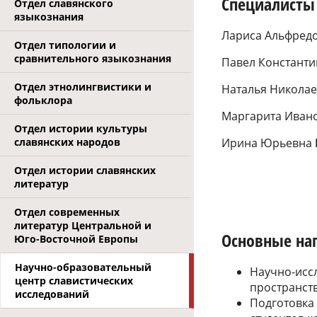
Специалисты
Отдел славянского
языкознания
Лариса Альфред
Отдел типологии и
сравнительного языкознания
Павел Констант
Отдел этнолингвистики и
Наталья Никола
фольклора
Маргарита Иван
Отдел истории культуры
Ирина Юрьевна
славянских народов
Отдел истории славянских
литератур
Отдел современных
литератур Центральной и
Основные на
Юго-Восточной Европы
Научно-образовательный
Научно-иссл
центр славистических
пространств
исследований
Подготовка