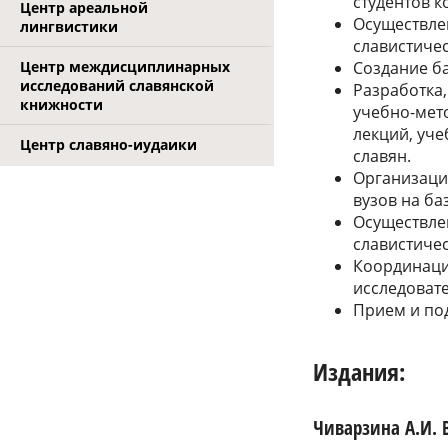
студентов к
Центр ареальной
Осуществле
лингвистики
славистиче
Центр междисциплинарных
Создание б
исследований славянской
Разработка,
книжности
учебно-мето
лекций, уче
Центр славяно-иудаики
славян.
Организация
вузов на ба
Осуществле
славистиче
Координаци
исследоват
Прием и под
Издания:
Чиварзина А.И. В