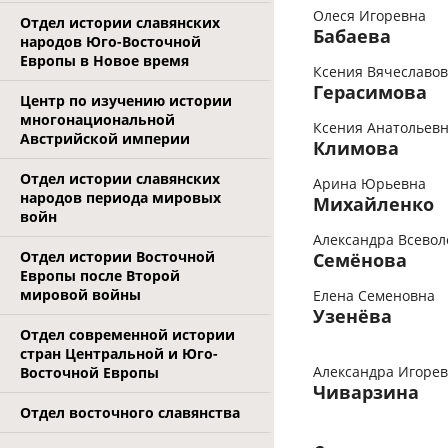
Олеся Игоревна
Отдел истории славянских
Бабаева
народов Юго-Восточной
Европы в Новое время
Ксения Вячеславо
Герасимова
Центр по изучению истории
многонациональной
Ксения Анатольев
Австрийской империи
Климова
Отдел истории славянских
Арина Юрьевна
народов периода мировых
Михайленко
войн
Александра Всевол
Отдел истории Восточной
Семёнова
Европы после Второй
мировой войны
Елена Семеновна
Узенёва
Отдел современной истории
стран Центральной и Юго-
Александра Игоре
Восточной Европы
Чиварзина
Отдел восточного славянства