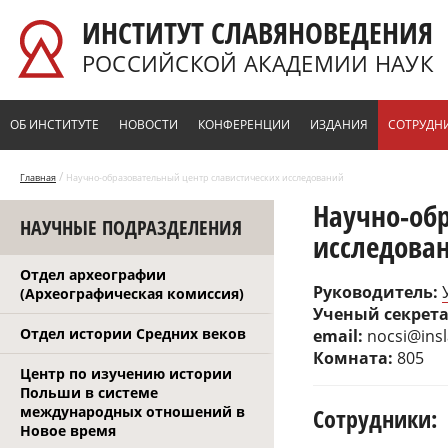
Перейти к основному содержанию
ИНСТИТУТ СЛАВЯНОВЕДЕНИЯ
РОССИЙСКОЙ АКАДЕМИИ НАУК
ОБ ИНСТИТУТЕ
НОВОСТИ
КОНФЕРЕНЦИИ
ИЗДАНИЯ
СОТРУДН
/
Главная
Научно-образовательный центр славистических исследований
Научно-об
НАУЧНЫЕ ПОДРАЗДЕЛЕНИЯ
исследова
Отдел археографии
Руководитель:
(Археографическая комиссия)
Ученый секрет
Отдел истории Средних веков
email:
nocsi@insl
Комната:
805
Центр по изучению истории
Польши в системе
международных отношений в
Сотрудники:
Новое время