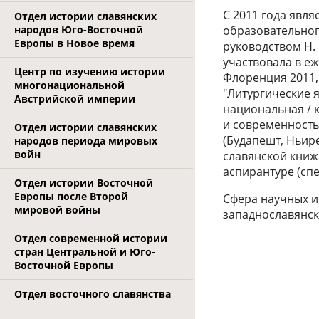
С 2011 года явл
Отдел истории славянских
народов Юго-Восточной
образовательного
Европы в Новое время
руководством Н.
участвовала в е
Центр по изучению истории
Флоренция 2011,
многонациональной
"Литургические я
Австрийской империи
национальная / 
и современность
Отдел истории славянских
(Будапешт, Ньире
народов периода мировых
войн
славянской книж
аспирантуре (спе
Отдел истории Восточной
Европы после Второй
Сфера научных и
мировой войны
западнославянск
Отдел современной истории
стран Центральной и Юго-
Восточной Европы
Отдел восточного славянства