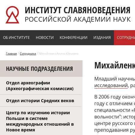
Перейти к основному содержанию
ИНСТИТУТ СЛАВЯНОВЕДЕНИЯ
РОССИЙСКОЙ АКАДЕМИИ НАУК
ОБ ИНСТИТУТЕ
НОВОСТИ
КОНФЕРЕНЦИИ
ИЗДАНИЯ
СОТРУДН
/
/
Главная
Сотрудники
Михайленко Арина Юрьевна
Михайленк
НАУЧНЫЕ ПОДРАЗДЕЛЕНИЯ
Младший научны
Отдел археографии
исследований
, 
(Археографическая комиссия)
В 2006 году окон
Отдел истории Средних веков
году с отличием
специальности «
Центр по изучению истории
вольности": ист
Польши в системе
центре русского
международных отношений в
преподавания ру
Новое время