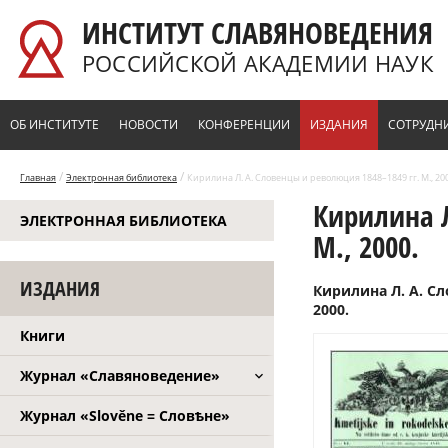
Перейти к основному содержанию
ИНСТИТУТ СЛАВЯНОВЕДЕНИЯ
РОССИЙСКОЙ АКАДЕМИИ НАУК
ОБ ИНСТИТУТЕ
НОВОСТИ
КОНФЕРЕНЦИИ
ИЗДАНИЯ
СОТРУДН
/
/
Главная
Электронная библиотека
Кирилина Л. А. Словенцы и революция 1848–1849 гг. М., 200
Кирилина Л
ЭЛЕКТРОННАЯ БИБЛИОТЕКА
М., 2000.
ИЗДАНИЯ
Кирилина Л. А. Сл
2000.
Книги
Журнал «Славяноведение»
Журнал «Slověne = Словѣне»