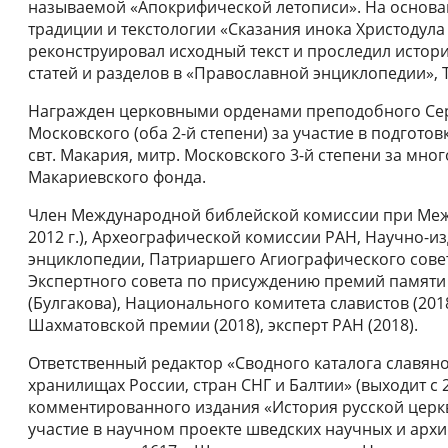
называемой «Апокрифической летописи». На основа
традиции и текстологии «Сказания инока Христодула 
реконструировал исходный текст и проследил истор
статей и разделов в «Православной энциклопедии», Т.
Награжден церковными орденами преподобного Серг
Московского (оба 2-й степени) за участие в подгото
свт. Макария, митр. Московского 3-й степени за мног
Макариевского фонда.
Член Международной библейской комиссии при Меж
2012 г.), Археографической комиссии РАН, Научно-и
энциклопедии, Патриаршего Агиографического сове
Экспертного совета по присуждению премий памят
(Булгакова), Национального комитета славистов (20
Шахматовской премии (2018), эксперт РАН (2018).
Ответственный редактор «Сводного каталога славяно-
хранилищах России, стран СНГ и Балтии» (выходит с 
комментированного издания «История русской цер
участие в научном проекте шведских научных и ар