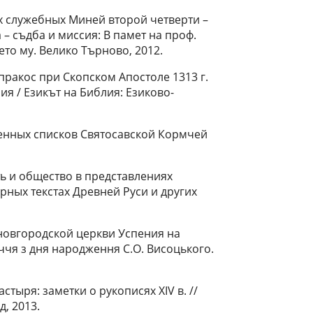
х служебных Миней второй четверти –
 – съдба и миссия: В памет на проф.
то му. Велико Търново, 2012.
пракос при Скопском Апостоле 1313 г.
ия / Езикът на Библия: Езиково-
енных списков Святосавской Кормчей
сть и общество в представлениях
урных текстах Древней Руси и других
новгородской церкви Успения на
iччя з дня народження С.О. Висоцького.
тыря: заметки о рукописях XIV в. //
, 2013.