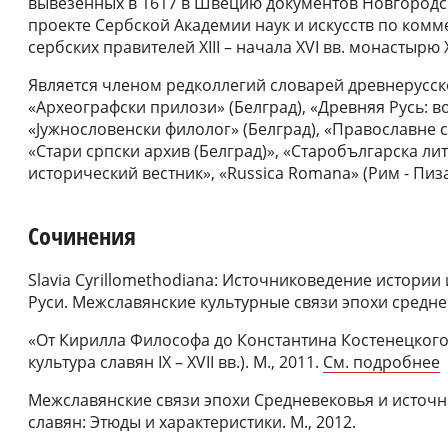
вывезенных в 1617 в Швецию документов Новгородск
проекте Сербской Академии наук и искусств по ком
сербских правителей XIII – начала XVI вв. монастырю
Является членом редколлегий словарей древнерусского
«Археографски прилози» (Белград), «Древняя Русь: 
«Jужнословенски филолог» (Белград), «Православне ст
«Стари српски архив (Белград)», «Старобългарска ли
исторический вестник», «Russica Romana» (Рим - Пиза
Сочинения
Slavia Cyrillomethodiana: Источниковедение истории
Руси. Межславянские культурные связи эпохи среднев
«От Кирилла Философа до Константина Костенецкого
культура славян IX – XVII вв.). М., 2011.
См. подробнее
Межславянские связи эпохи Средневековья и источн
славян: Этюды и характеристики. М., 2012.