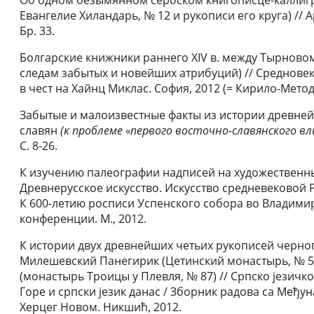
Евангелие Хиландарь, № 12 и рукописи его круга) // 
Бр. 33.
Болгарские книжники раннего XIV в. между Тырновом
следам забытых и новейших атрибуций) // Средновек
в чест на Хайнц Миклас. София, 2012 (= Кирило-Методи
Забытые и малоизвестные факты из истории древне
славян
(к проблеме «первого восточно-славянского вл
С. 8-26.
К изучению палеографии надписей на художественны
Древнерусское искусство. Искусство средневековой 
К 600-летию росписи Успенского собора во Владим
конференции. М., 2012.
К истории двух древнейших четьих рукописей черно
Милешевский Панегирик (Цетинский монастырь, № 5
(монастырь Троицы у Плевля, № 87) // Српско jезич
Горе и српски jезик данас / Зборник радова са Међу
Херцег Новом. Никшић, 2012.