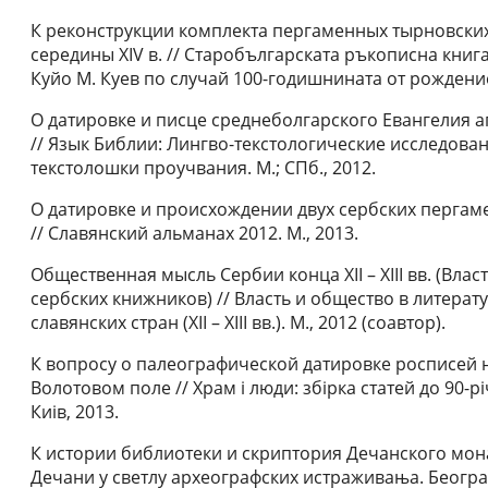
К реконструкции комплекта пергаменных тырновски
середины XIV в. // Старобългарската ръкописна книга
Куйо М. Куев по случай 100-годишнината от рождение
О датировке и писце среднеболгарского Евангелия а
// Язык Библии: Лингво-текстологические исследован
текстолошки проучвания. М.; СПб., 2012.
О датировке и происхождении двух сербских пергам
// Славянский альманах 2012. М., 2013.
Общественная мысль Сербии конца XII – XIII вв. (Вла
сербских книжников) // Власть и общество в литерат
славянских стран (XII – XIII вв.). М., 2012 (соавтор).
К вопросу о палеографической датировке росписей 
Волотовом поле // Храм i люди: збiрка статей до 90-р
Киiв, 2013.
К истории библиотеки и скриптория Дечанского монас
Дечани у светлу археографских истраживања. Београд