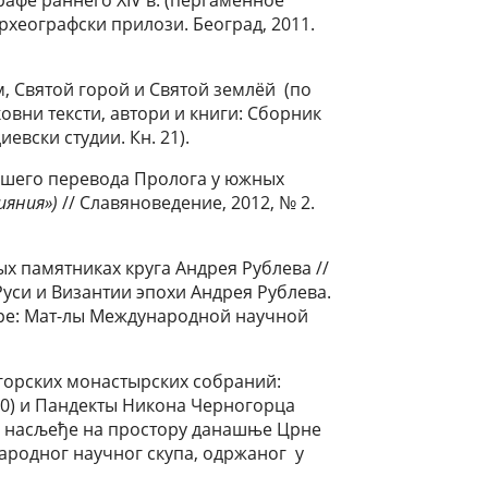
Археографски прилози. Београд, 2011.
, Святой горой и Святой землёй (по
овни тексти, автори и книги: Сборник
евски студии. Кн. 21).
йшего перевода Пролога у южных
ияния»)
// Славяноведение, 2012, № 2.
х памятниках круга Андрея Рублева //
Руси и Византии эпохи Андрея Рублева.
ире: Мат-лы Международной научной
горских монастырских собраний:
0) и Пандекты Никона Черногорца
ко насљеђе на простору данашње Црне
народног научног скупа, одржаног у