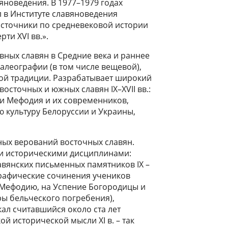
яноведения. В 1977–1979 годах
л в Институте славяноведения
источники по средневековой истории
ти XVI вв.».
вных славян в Средние века и раннее
алеографии (в том числе вещевой),
ой традиции. Разрабатывает широкий
осточных и южных славян IX–XVII вв.:
 и Мефодия и их современников,
 культуру Белоруссии и Украины,
ных верований восточных славян.
и историческими дисциплинами:
авянских письменных памятников IX –
ографические сочинения учеников
 Мефодию, на Успение Богородицы и
ры бельческого погребения),
ал считавшийся около ста лет
 исторической мысли XI в. – так