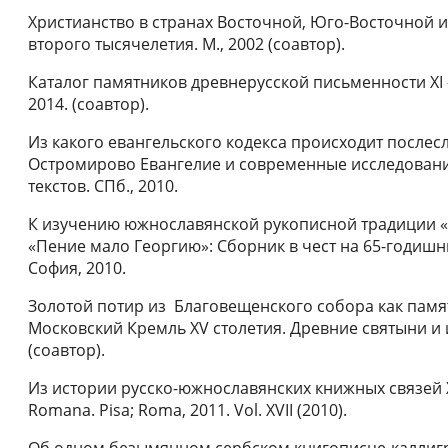
Христианство в странах Восточной, Юго-Восточной 
второго тысячелетия. М., 2002 (соавтор).
Каталог памятников древнерусской письменности XI – 
2014. (соавтор).
Из какого евангельского кодекса происходит послесл
Остромирово Евангелие и современные исследован
текстов. СПб., 2010.
К изучению южнославянской рукописной традиции «
«Пение мало Георгию»: Сборник в чест на 65-годишн
София, 2010.
Золотой потир из Благовещенского собора как памят
Московский Кремль XV столетия. Древние святыни и ис
(соавтор).
Из истории русско-южнославянских книжных связей XII 
Romana. Pisa; Roma, 2011. Vol. XVII (2010).
Об одном безымянном сербском книгописце-каллигра