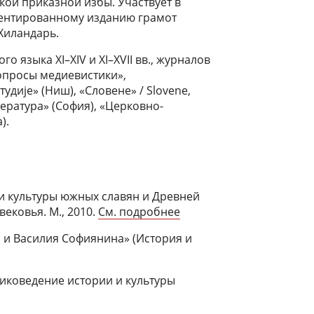
ой приказной избы. Участвует в
ментированному изданию грамот
 Хиландарь.
 языка XI–XIV и XI–XVII вв., журналов
вопросы медиевистики»,
удиjе» (Ниш), «Словене» / Slovene,
тература» (София), «Церковно-
).
 и культуры южных славян и Древней
ековья. М., 2010.
См. подробнее
 и Василия Софиянина» (История и
иковедение истории и культуры