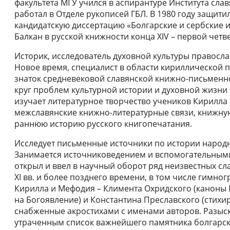
факультета МГУ учился в аспирантуре Института слав
работал в Отделе рукописей ГБЛ. В 1980 году защити
кандидатскую диссертацию «Болгарские и сербские 
Балкан в русской книжности конца XIV – первой четвер
Историк, исследователь духовной культуры правосла
Новое время, специалист в области кириллической п
знаток средневековой славянской книжно-письменн
круг проблем культурной истории и духовной жизни в
изучает литературное творчество учеников Кирилла
межславянские книжно-литературные связи, книжную
раннюю историю русского книгопечатания.
Исследует письменные источники по истории народ
Занимается источниковедением и вспомогательным
открыл и ввел в научный оборот ряд неизвестных сл
XI вв. и более позднего времени, в том числе гимн
Кирилла и Мефодия – Климента Охридского (каноны
на Богоявление) и Константина Преславского (стихи
снабженные акростихами с именами авторов. Разыск
утраченным список важнейшего памятника болгарской