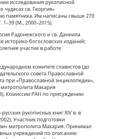
нии исследования рукописной
о чудесах св. Георгия»
ию памятника. Им написаны свыше 270
 1–39 (М., 2000–2015).
ия Радонежского и св. Даниила
вке историко-богословских изданий;
олетнее участие в работе
дународном комитете славистов (до
здательского совета Православной
та при «Православной энциклопедии»,
и митрополита Макария
18), Комиссии РАН по присуждению
русских рукописных книг XIV в. в
2002). Участник подготовки
кви» митрополита Макария. Принимал
хивных учреждений по описанию