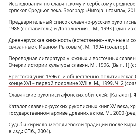
Исследования по славянскому и сербскому средневек
српског Средњог века. Београд: «Чигоjа штампа», 20
Предварительный список славяно-русских рукописных
1986 (составитель) и Дополнения… М., 1993 (один из 
Древнерусская книжность (естественно-научные и сок
связанные с Иваном Рыковым). М., 1994 (соавтор).
Переводная литература у южных и восточных славян 
Очерки истории культуры славян. М., 1996
. [Вып. 1] (
Брестская уния 1596 г. и общественно-политическая 
конце XVI – первой половине XVII в. М., 1999. Ч. 2
(соав
Славянские рукописи афонских обителей: [Каталог]. Ф
Каталог славяно-русских рукописных книг XV века, 
государственном архиве древних актов. М., 2000 (ред
Судьбы кирилло-мефодиевской традиции после Кирилл
е изд.: СПб., 2004).