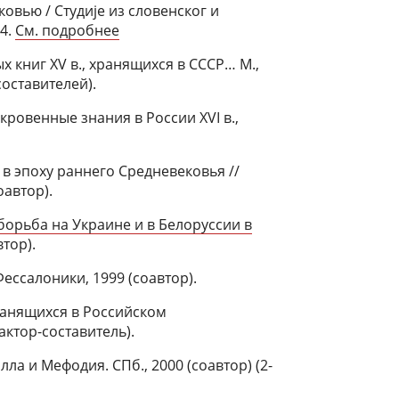
овью / Студиjе из словенског и
14.
См. подробнее
 книг XV в., хранящихся в СССР… М.,
составителей).
ровенные знания в России XVI в.,
в эпоху раннего Средневековья //
соавтор).
борьба на Украине и в Белоруссии в
тор).
ессалоники, 1999 (соавтор).
хранящихся в Российском
актор-составитель).
а и Мефодия. СПб., 2000 (соавтор) (2-