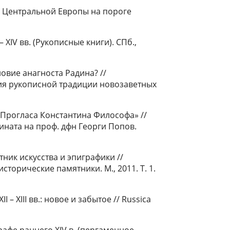
и Центральной Европы на пороге
XIV вв. (Рукописные книги). СПб.,
овие анагноста Радина? //
ия рукописной традиции новозаветных
Прогласа Константина Философа» //
ината на проф. дфн Георги Попов.
ник искусства и эпиграфики //
торические памятники. М., 2011. Т. 1.
– XIII вв.: новое и забытое // Russica
фе раннего XIV в. (пергаменное