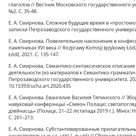
глаголов // Вестник Московского государственного у
№2. С. 35-48.
Е. А. Смирнова. Сложное будущее время в «простомо
записки Петрозаводского государственного университет
Е. А. Смирнова. Повелительное наклонение в конфе
памятниках XVI века // Rozprawy Komisji Językowej Łó
Łódź, 2021. С. 135-147.
Е. А. Смирнова. Семантико-синтаксическое описани
деятельности (из материалов к Семантико-грамматич
Петрозаводского государственного университета. 2020. 
10.15393/uchz.art.2020.435
Е. А. Смирнова. Евангелие Василия Тяпинского // Зб
навуковай канферэнцыі «Сімяон Полацкі: светапогляд
дзейнасць» (Полацк, 21–22 лістапада 2019 г.). Мінск: 
С. 201–213.
Е. А. Смирнова. Субстантивированные прилагательн
существительные на -н(я) / -льн(я) // Сборник стат