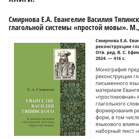
Смирнова Е.А. Евангелие Василия Тяпинск
глагольной системы «простой мовы». М.,
Смирнова Е.А. Ева
реконструкции гл
Отв. ред. В. С. Еф
2024. — 416 с.
Монография пред
реконструкции гл
письменного языка
материале Еванге
«простомовная» я
глагольного слов
формирования ре
форм, в том числ
языкового влиян
наборный текст «