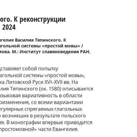
ого. К реконструкции
 2024
нгелие Василия Тяпинского. К
агольной системы «простой мовы» /
имова. М.: Институт славяноведения РАН,
ставляет собой попытку
агольной системы «простой мовы»,
 Литовской Руси XVI–XVII вв. На
лия Тяпинского (ок. 1580) описывается
зыковая вариативность в области
оизменения, со всеми вариантами
гулярных спрягаемых глагольных
е возникших в результате польского
ия. В монографии впервые приводится
простомовной» части Евангелия.