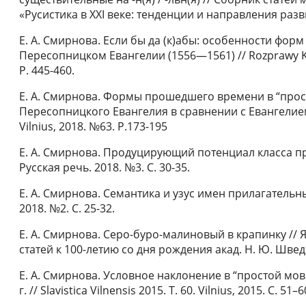
«Русистика в XXI веке: тенденции и направления разви
Е. А. Смирнова. Если бы да (к)абы: особенности фор
Пересопницком Евангелии (1556—1561) // Rozprawy Kom
P. 445-460.
Е. А. Смирнова. Формы прошедшего времени в “прос
Пересопницкого Евангелия в сравнении с Евангелием Тя
Vilnius, 2018. №63. P.173-195
Е. А. Смирнова. Продуцирующий потенциал класса пр
Русская речь. 2018. №3. С. 30-35.
Е. А. Смирнова. Семантика и узус имен прилагательны
2018. №2. С. 25-32.
Е. А. Смирнова. Серо-буро-малиновый в крапинку // 
статей к 100-летию со дня рождения акад. Н. Ю. Шведо
Е. А. Смирнова. Условное наклонение в “простой мов
г. // Slavistica Vilnensis 2015. Т. 60. Vilnius, 2015. С. 51–6