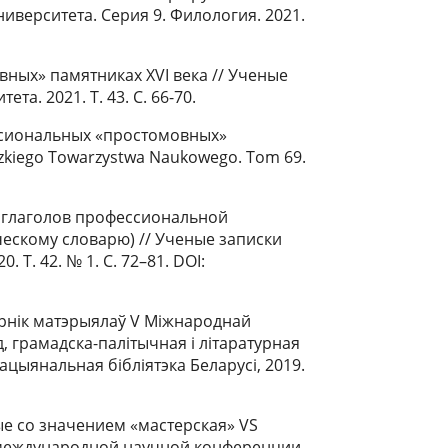
ниверситета. Серия 9. Филология. 2021.
вных» памятниках XVI века // Ученые
а. 2021. Т. 43. С. 66-70.
ссиональных «простомовных»
dzkiego Towarzystwa Naukowego. Tom 69.
е глаголов профессиональной
ескому словарю) // Ученые записки
Т. 42. № 1. С. 72–81. DOI:
орнік матэрыялаў V Міжнароднай
, грамадска-палітычная і літаратурная
Нацыянальная бібліятэка Беларусі, 2019.
ые со значением «мастерская» VS
ей международной научной конференции