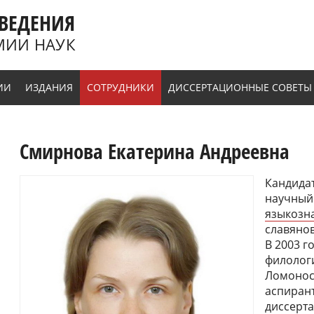
ВЕДЕНИЯ
МИИ НАУК
ИИ
ИЗДАНИЯ
СОТРУДНИКИ
ДИССЕРТАЦИОННЫЕ СОВЕТЫ
Смирнова Екатерина Андреевна
Кандидат
научный
языкозн
славянов
В 2003 г
филологи
Ломоносо
аспирант
диссерта