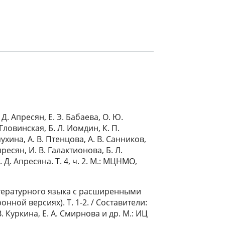
трукции глагольной системы «простой мовы». м., 2024
. Апресян, Е. Э. Бабаева, О. Ю.
 Гловинская, Б. Л. Иомдин, К. П.
ухина, А. В. Птенцова, А. В. Санников,
ресян, И. В. Галактионова, Б. Л.
 Апресяна. Т. 4, ч. 2. М.: МЦНМО,
тературного языка с расширенными
нной версиях). Т. 1-2. / Составители:
В. Куркина, Е. А. Смирнова и др. М.: ИЦ