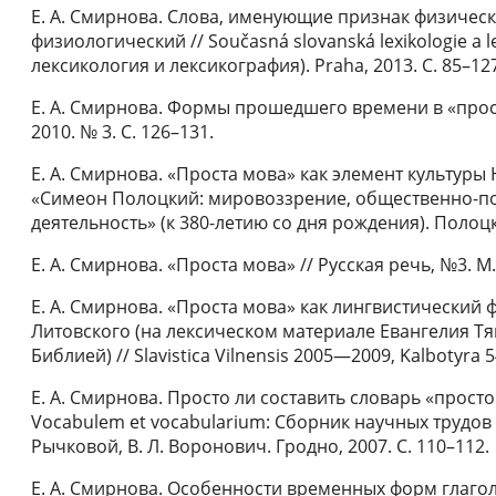
Е. А. Смирнова. Слова, именующие признак физическ
физиологический // Současná slovanská lexikologie a 
лексикология и лексикография). Praha, 2013. С. 85–12
Е. А. Смирнова. Формы прошедшего времени в «прос
2010. № 3. С. 126–131.
Е. А. Смирнова. «Проста мова» как элемент культуры 
«Симеон Полоцкий: мировоззрение, общественно-по
деятельность» (к 380-летию со дня рождения). Полоцк,
Е. А. Смирнова. «Проста мова» // Русская речь, №3. М.,
Е. А. Смирнова. «Проста мова» как лингвистический
Литовского (на лексическом материале Евангелия Т
Библией) // Slavistica Vilnensis 2005—2009, Kalbotyra 5
Е. А. Смирнова. Просто ли составить словарь «просто
Vocabulem et vocabularium: Сборник научных трудов п
Рычковой, В. Л. Воронович. Гродно, 2007. С. 110–112.
Е. А. Смирнова. Особенности временных форм глагол