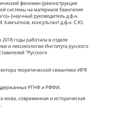
тический феномен (реконструкция
ой системы на материале Евангелия
го)» (научный руководитель д.ф.н.
М. Камчатнов, консультант д.ф.н. С.Ю.
о 2018 годы работала в отделе
ки и лексикологии Института русского
ставителей "Русского
сектора теоретической семантики ИРЯ
оддержанных РГНФ и РФФИ.
та мова, современная и историческая
.