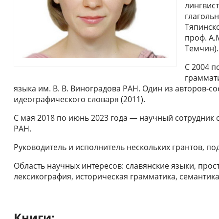
лингвис
глагольн
Тяпинско
проф. А.
Темчин).
С 2004 п
граммати
языка им. В. В. Виноградова РАН. Один из авторов-со
идеографического словаря (2011).
С мая 2018 по июнь 2023 года — научный сотрудник 
РАН.
Руководитель и исполнитель нескольких грантов, п
Область научных интересов: славянские языки, прос
лексикография, историческая грамматика, семантика
Книги: