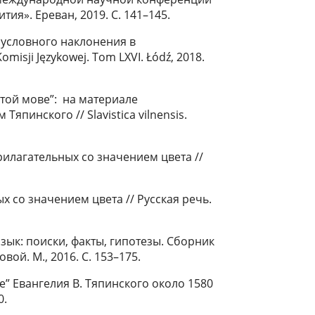
тия». Ереван, 2019. С. 141–145.
м условного наклонения в
isji Językowej. Tom LXVI. Łódź, 2018.
той мове”: на материале
пинского // Slavistica vilnensis.
илагательных со значением цвета //
х со значением цвета // Русская речь.
Язык: поиски, факты, гипотезы. Сборник
вой. М., 2016. С. 153–175.
е” Евангелия В. Тяпинского около 1580
0.