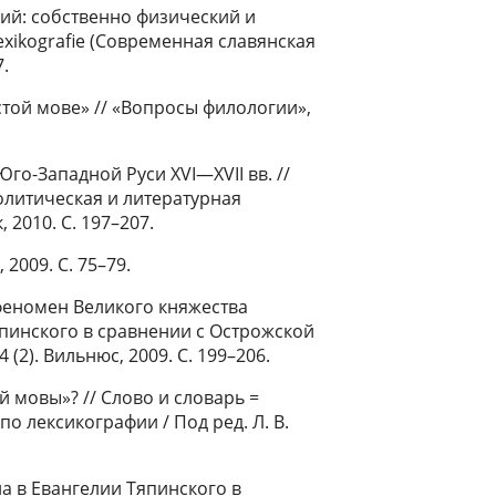
ий: собственно физический и
lexikografie (Современная славянская
7.
той мове» // «Вопросы филологии»,
Юго-Западной Руси XVI—XVII вв. //
литическая и литературная
 2010. С. 197–207.
 2009. С. 75–79.
 феномен Великого княжества
япинского в сравнении с Острожской
4 (2). Вильнюс, 2009. С. 199–206.
й мовы»? // Слово и словарь =
о лексикографии / Под ред. Л. В.
а в Евангелии Тяпинского в