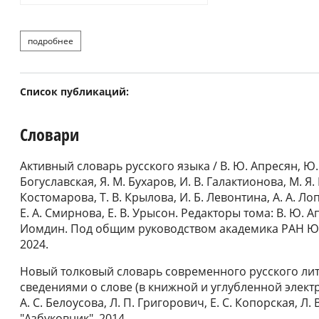
подробнее
о смирнова е.а. евангелие василия тяпинского. к реконс
Список публикаций:
Словари
Активный словарь русского языка / В. Ю. Апресян, Ю. Д
Богуславская, Я. М. Бухаров, И. В. Галактионова, М. Я.
Костомарова, Т. В. Крылова, И. Б. Левонтина, А. А. Лоп
Е. А. Смирнова, Е. В. Урысон. Редакторы тома: В. Ю. Ап
Иомдин. Под общим руководством академика РАН Ю. Д.
2024.
Новый толковый словарь современного русского ли
сведениями о слове (в книжной и углубленной электро
А. С. Белоусова, Л. П. Григорович, Е. С. Копорская, Л. 
"Азбуковник", 2014.