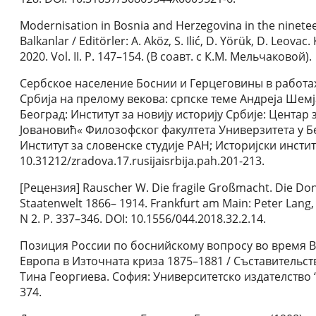
Modernisation in Bosnia and Herzegovina in the ninete
Balkanlar / Editörler: A. Aköz, S. Ilić, D. Yörük, D. Leova
2020. Vol. II. P. 147–154. (В соавт. с К.М. Мельчаковой).
Сербское население Боснии и Герцеговины в работах э
Србија на прелому векова: српске теме Андреја Шемјаки
Београд: Институт за новију историју Србије: Центар 
Јовановић« Филозофског факултета Универзитета у Б
Институт за словенске студије РАН; Историјски институ
10.31212/zradova.17.rusijaisrbija.pah.201-213.
[Рецензия] Rauscher W. Die fragile Großmacht. Die D
Staatenwelt 1866– 1914. Frankfurt am Main: Peter Lang, 
N 2. P. 337–346. DOI: 10.1556/044.2018.32.2.14.
Позиция России по боснийскому вопросу во время Во
Европа в Източната криза 1875–1881 / Съставительс
Тина Георгиева. София: Университетско издателство “
374.