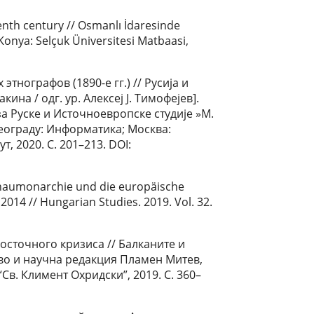
enth century // Osmanlı İdaresinde
c. Konya: Selçuk Üniversitesi Matbaasi,
тнографов (1890-е гг.) // Русија и
на / одг. ур. Алексеј Ј. Тимофејев].
за Руске и Источноевропске студије »М.
еограду: Информатика; Москва:
т, 2020. С. 201–213. DOI:
onaumonarchie und die europäische
2014 // Hungarian Studies. 2019. Vol. 32.
сточного кризиса // Балканите и
тво и научна редакция Пламен Митев,
Св. Климент Охридски”, 2019. С. 360–