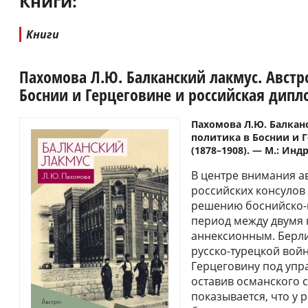
Книги:
Книги
Пахомова Л.Ю. Балканский лакмус. Австр
Боснии и Герцеговине и российская дипло
Пахомова Л.Ю. Балкан
политика в Боснии и 
(1878–1908). — М.: Индр
В центре внимания а
российских консулов
решению боснийско-
период между двумя
аннексионным. Берли
русско-турецкой войн
Герцеговину под упр
оставив османского с
показывается, что у 