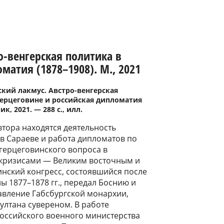
о-венгерская политика в
матия (1878–1908). М., 2021
ский лакмус. Австро-венгерская
Герцеговине и российская дипломатия
ик, 2021. — 288 с., илл.
втора находятся деятельность
 в Сараеве и работа дипломатов по
герцеговинского вопроса в
 кризисами — Великим восточным и
нский конгресс, состоявшийся после
ы 1877–1878 гг., передал Боснию и
авление Габсбургской монархии,
ултана сувереном. В работе
российского военного министерства