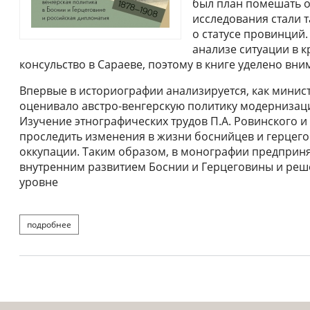
был план помешать о
исследования стали 
о статусе провинций
анализе ситуации в 
консульство в Сараеве, поэтому в книге уделено в
Впервые в историографии анализируется, как минис
оценивало австро-венгерскую политику модернизац
Изучение этнографических трудов П.А. Ровинского и
проследить изменения в жизни боснийцев и герцего
оккупации. Таким образом, в монографии предприня
внутренним развитием Боснии и Герцеговины и ре
уровне
подробнее
о пахомова л.ю. балканский лакмус. австро-венгерская 