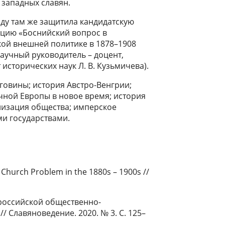
западных славян.
оду там же защитила кандидатскую
ацию «Боснийский вопрос в
ой внешней политике в 1878–1908
научный руководитель – доцент,
 исторических наук Л. В. Кузьмичева).
говины; история Австро-Венгрии;
чной Европы в новое время; история
изация общества; имперское
и государствами.
 Church Problem in the 1880s – 1900s //
 российской общественно-
// Славяноведение. 2020. № 3. С. 125–