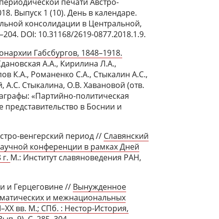
 периодической печати Австро-
. Выпуск 1 (10). День в календаре.
альной консолидации в Центральной,
204. DOI: 10.31168/2619-0877.2018.1.9.
нархии Габсбургов, 1848–1918.
дановская А.А., Кирилина Л.А.,
в К.А., Романенко С.А., Стыкалин А.С.,
, А.С. Стыкалина, О.В. Хавановой (отв.
Параграфы: «Партийно-политическая
е представительство в Боснии и
встро-венгерский период //
Славянский
аучной конференции в рамках Дней
 г.
М.: Институт славяноведения РАН,
и и Герцеговине //
Вынужденное
оматических и межнациональных
XX вв. М.; СПб. : Нестор-История,
ып. 9).
С. 285–304.