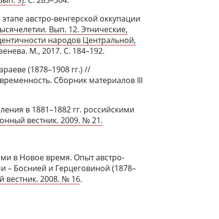
этапе австро-венгерской оккупации
ысячелетии. Вып. 12. Этнические,
дентичности народов Центральной,
Узенева. М., 2017. С. 184–192.
аеве (1878–1908 гг.) //
временность. Сборник материалов III
ления в 1881–1882 гг. российскими
онный вестник. 2009. № 21.
и в Новое время. Опыт австро-
 – Боснией и Герцеговиной (1878–
 вестник. 2008. № 16
.