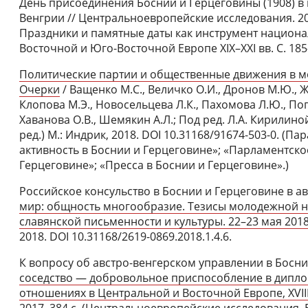
День присоединения Боснии и Герцеговины (1908) в
Венгрии // Центральноевропейские исследования. 2018
Праздники и памятные даты как инструмент национ
Восточной и Юго-Восточной Европе XIX–ХХI вв. С. 185–
Политические партии и общественные движения в мо
Очерки
/ Ващенко М.С., Величко О.И., Дронов М.Ю., Ж
Клопова М.Э., Новосельцева Л.К., Пахомова Л.Ю., Попо
Хаванова О.В., Шемякин А.Л.; Под ред. Л.А. Кирилиной
ред.) М.: Индрик, 2018. DOI 10.31168/91674-503-0. (
активность в Боснии и Герцеговине»; «Парламентско
Герцеговине»; «Пресса в Боснии и Герцеговине».)
Российское консульство в Боснии и Герцеговине в а
мир: общность многообразие. Тезисы молодежной н
славянской письменности и культуры. 22–23 мая 2018
2018. DOI 10.31168/2619-0869.2018.1.4.6.
К вопросу об австро-венгерском управлении в Босни
соседство — добровольное приспособление в дипл
отношениях в Центральной и Восточной Европе, XVIII–
2017. 384 с. (Центральноевропейские исследования. В