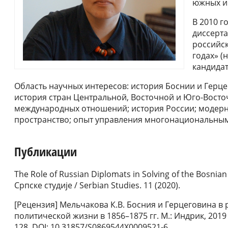
южных и 
В 2010 г
диссерт
российск
годах» (
кандидат
Область научных интересов: история Боснии и Герце
история стран Центральной, Восточной и Юго-Восто
международных отношений; история России; модерн
пространство; опыт управления многонациональным
Публикации
The Role of Russian Diplomats in Solving of the Bosnian
Српске студиjе / Serbian Studies. 11 (2020).
[Рецензия] Мельчакова К.В. Босния и Герцеговина в
политической жизни в 1856–1875 гг. М.: Индрик, 2019 
128. DOI: 10.31857/S0869544X0009521-6.