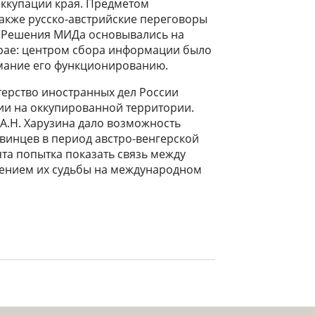
ккупации края. Предметом
также русско-австрийские переговоры
. Решения МИДа основывались на
крае: центром сбора информации было
нимание его функционированию.
терство иностранных дел России
ии на оккупированной территории.
 А.Н. Харузина дало возможность
винцев в период австро-венгерской
та попытка показать связь между
шением их судьбы на международном
политика в боснии и герцеговине и российская дипломатия (1878–1908). м.,
2021