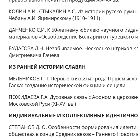
КОЛИН А.И., СТЫКАЛИН А.С. Из истории русско-румы
Чёбану А.И. Яцимирскому (1910–1911)
ДАНЧЕНКО С.И. К 50-летнему юбилею научного издан
материалов «Освобождение Болгарии от турецкого ига» 
БУДАГОВА Л.Н. Незабываемое. Несколько штрихов к 
Дмитриевича Гачева
ИЗ РАННЕЙ ИСТОРИИ СЛАВЯН
МЕЛЬНИКОВ Г.П. Первые князья из рода Пршемыслов
Гаека: создание исторической фикции и ее цели
ПОЖИДАЕВА Г.А. Духовная связь с Афоном в церковн
Московской Руси (XI–XVI вв.)
ИНДИВИУАЛЬНЫЕ И КОЛЛЕКТИВНЫЕ ИДЕНТИЧНО
СТЕПАНОВ Д.Ю. Особенности формирования идентич
обществах в конце Средних веков – Раннего Нового