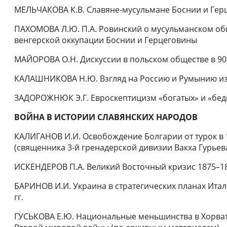
МЕЛЬЧАКОВА К.В. Славяне-мусульмане Боснии и Герц
ПАХОМОВА Л.Ю. П.А. Ровинский о мусульманском общ
венгерской оккупации Боснии и Герцеговины
МАЙОРОВА О.Н. Дискуссии в польском обществе в 90-
КАЛАШНИКОВА Н.Ю. Взгляд на Россию и Румынию из
ЗАДОРОЖНЮК Э.Г. Евроскептицизм «богатых» и «бед
ВОЙНА В ИСТОРИИ СЛАВЯНСКИХ НАРОДОВ
КАЛИГАНОВ И.И. Освобождение Болгарии от турок в 1
(священника 3-й гренадерской дивизии Вакха Гурьев
ИСКЕНДЕРОВ П.А. Великий Восточный кризис 1875–187
БАРИНОВ И.И. Украина в стратегических планах Ита
гг.
ГУСЬКОВА Е.Ю. Национальные меньшинства в Хорват