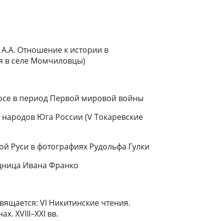
 А.А. Отношение к истории в
я в селе Момчиловцы)
росе в период Первой мировой войны
 народов Юга России (V Токаревские
ой Руси в фотографиях Рудольфа Гулки
щница Ивана Франко
ящается: VI Никитинские чтения.
. XVIII–XXI вв.