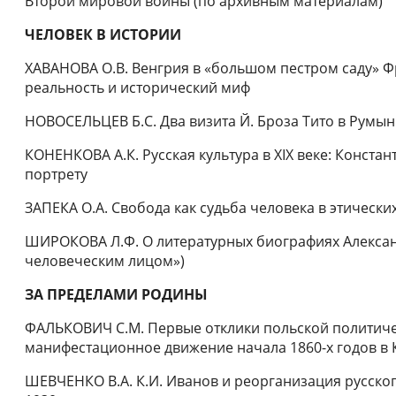
Второй мировой войны (по архивным материалам)
ЧЕЛОВЕК В ИСТОРИИ
ХАВАНОВА О.В. Венгрия в «большом пестром саду» Ф
реальность и исторический миф
НОВОСЕЛЬЦЕВ Б.С. Два визита Й. Броза Тито в Румыни
КОНЕНКОВА А.К. Русская культура в XIX веке: Конста
портрету
ЗАПЕКА О.А. Свобода как судьба человека в этически
ШИРОКОВА Л.Ф. О литературных биографиях Александ
человеческим лицом»)
ЗА ПРЕДЕЛАМИ РОДИНЫ
ФАЛЬКОВИЧ С.М. Первые отклики польской политич
манифестационное движение начала 1860-х годов в
ШЕВЧЕНКО В.А. К.И. Иванов и реорганизация русског