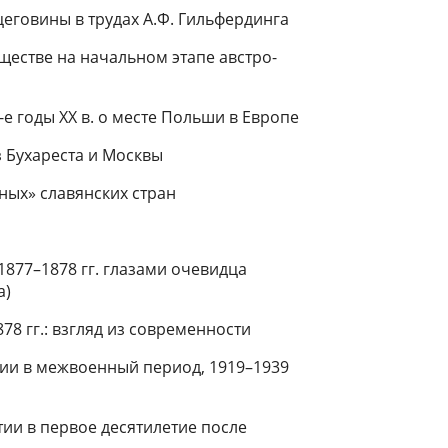
еговины в трудах А.Ф. Гильфердинга
естве на начальном этапе австро-
е годы ХХ в. о месте Польши в Европе
 Бухареста и Москвы
ных» славянских стран
877–1878 гг. глазами очевидца
а)
8 гг.: взгляд из современности
лии в межвоенный период, 1919–1939
ии в первое десятилетие после