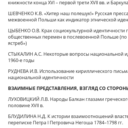
книжности конца XVI – первой трети XVII вв. и Барку
ШЕВЧЕНКО К.В. «Хитер наш полешук!» Русская пресса
межвоенной Польши как индикатор этнической иде
ЦЫБЕНКО О.В. Крах социокультурной идентичности 
общественных перемен в послевоенной Польше (по
ястреб»)
СТЫКАЛИН А.С. Некоторые вопросы национальной ид
1960-е годы
РУДНЕВА И.В. Использование кириллического письма
национальной идентичности
ВЗАИМНЫЕ ПРЕДСТАВЛЕНИЯ, ВЗГЛЯД СО СТОРО
ЛУХОВИЦКИЙ Л.В. Народы Балкан глазами греческог
половине XVII в.
БЛУДИЛИНА Н.Д. К истории взаимоотношений власте
переписке Петра I Петровича Негоша 1784–1798 гг.