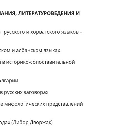
АНИЯ, ЛИТЕРАТУРОВЕДЕНИЯ И
усского и хорвaтского языков –
ском и албанском языках
 в историко-сопоставительной
олгарии
в русских заговорах
ке мифологических представлений
одах (Либор Дворжак)