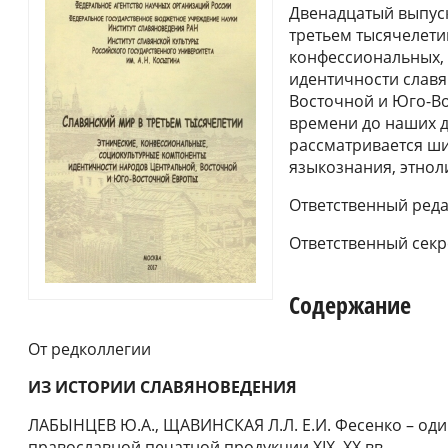
Двенадцатый выпуск
третьем тысячелети
конфессиональных,
идентичности славя
Восточной и Юго-Во
времени до наших д
рассматривается ши
языкознания, этнол
Ответственный реда
Ответственный секр
Содержание
От редколлегии
ИЗ ИСТОРИИ СЛАВЯНОВЕДЕНИЯ
ЛАБЫНЦЕВ Ю.А., ЩАВИНСКАЯ Л.Л. Е.И. Фесенко – од
православной печатной продукции XIX–XX вв.