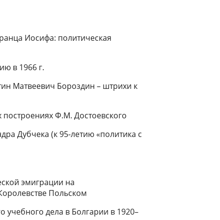
ранца Иосифа: политическая
ю в 1966 г.
нтин Матвеевич Бороздин – штрихи к
х построениях Ф.М. Достоевского
ра Дубчека (к 95-летию «политика с
еской эмиграции на
 Королевстве Польском
о учебного дела в Болгарии в 1920–