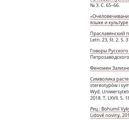
№ 3. С. 65–66.
«Очеловечивание
языке и культуре
Праславянский п
Letn. 23, št. 2. S.
Говоры Русского
Петрозаводского г
Феномен Зализн
Символика расте
stereotypów i symb
Wyd. Uniwersytetu 
2018. T. LXVII. S. 
Рец
.: Bohumil Vyk
Lidové noviny, 201