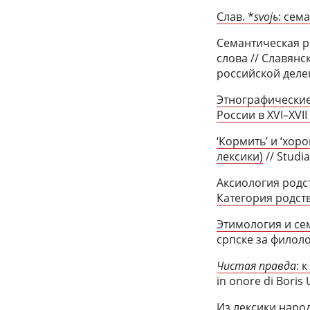
Слав. *
svojь
: сем
Семантическая р
слова // Славян
российской делег
Этнографические
России в XVI–XVII 
‘Кормить’ и ‘хор
лексики)
// Studia
Аксиология родст
Категория родств
Этимология и се
српске за филолог
Чистая правда
: 
in onore di Boris U
Из лексики народ