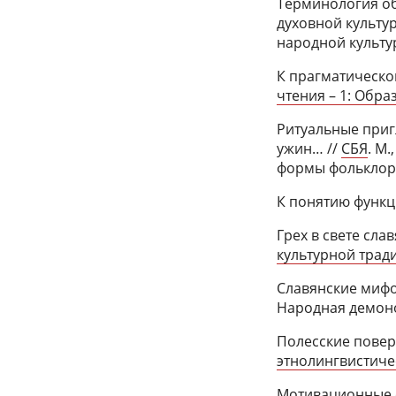
Терминология об
духовной культу
народной культу
К прагматическо
чтения – 1: Образ
Ритуальные при
ужин… //
СБЯ
. М
формы фольклора:
К понятию функц
Грех в свете сла
культурной тради
Славянские мифо
Народная демон
Полесские повер
этнолингвистиче
Мотивационные с