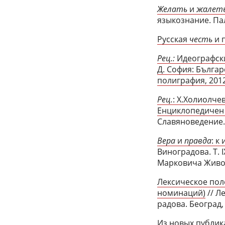
Желать
и
жалет
языкознание. Пале
Русская
честь
и 
Рец.:
Идеографски 
Д. София: Българ
полиграфия, 2012
Рец.
: Х.Холиолче
Енциклопедичен р
Славяноведение. 
Вера
и
правда
: к
Виноградова. Т. 
Марковича Живова
Лексическое пол
номинаций)
// Л
радова. Београд, 
Из новых публик