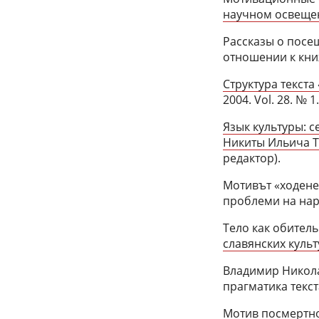
научном освещени
Рассказы о посе
отношении к книж
Структура текста
2004. Vol. 28. № 1.
Язык культуры: с
Никиты Ильича То
редактор).
Мотивът «ходене 
проблеми на наро
Тело как обител
славянских культ
Владимир Никола
прагматика текст
Мотив посмертно