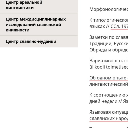
Центр ареальной
лингвистики
Морфонологиче
Центр междисциплинарных
К типологическо
исследований славянской
языках //
ССл. 19
книжности
Заметки по славя
Центр славяно-иудаики
Традиции; Русский
Обряды и обрядов
Вариативность фо
ülikooli toimetised
Об одном опыте 
лингвистический 
К соотношению х
дней недели // Я
Языковая ситуация
славянских народ