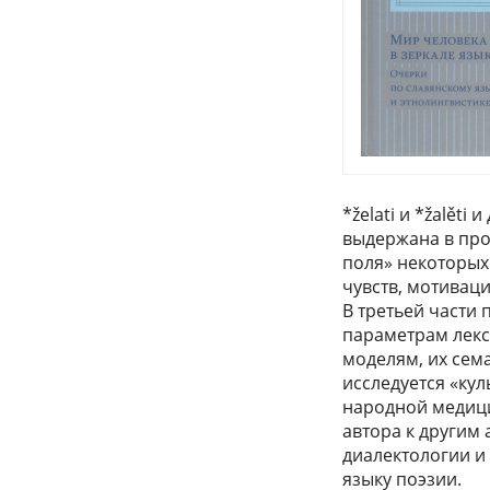
*želati и *žalěti
выдержана в про
поля» некоторых
чувств, мотиваци
В третьей части
параметрам лекс
моделям, их сем
исследуется «ку
народной медици
автора к другим
диалектологии и
языку поэзии.