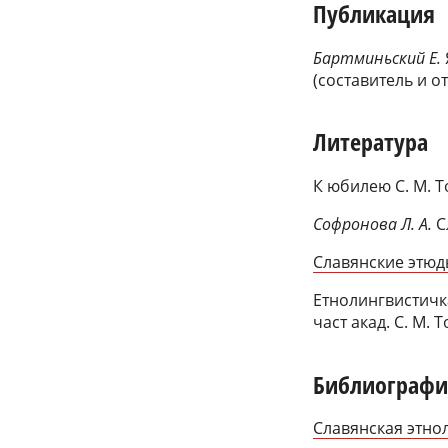
Публикация
Бартминьский Е.
(составитель и о
Литература
К юбилею С. М. Т
Софронова Л. А.
С
Славянские этюды
Етнолингвистичка
част акад. С. М. Т
Библиографи
Славянская этнол