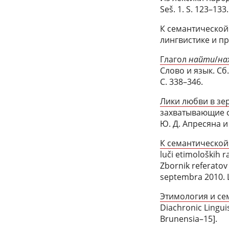
Seš. 1. S. 123–133.
К семантической 
лингвистике и пр
Глагол
найти
/
на
Слово и язык. Сб
С. 338–346.
Лики любви в зе
захватывающие сю
Ю. Д. Апресяна и 
К семантической
luči etimoloških r
Zbornik referatov
septembra 2010. L
Этимология и се
Diachronic Linguis
Brunensia–15].