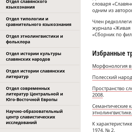
Отдел славянского
словаря «Славянс
языкознания
одним из авторо
Отдел типологии и
Член редколлеги
сравнительного языкознания
журнала «Живая 
«Сборник по фило
Отдел этнолингвистики и
фольклора
Избранные т
Отдел истории культуры
славянских народов
Морфонология в с
Отдел истории славянских
литератур
Полесский народ
Пространство сл
Отдел современных
литератур Центральной и
2008
.
Юго-Восточной Европы
Семантические к
Научно-образовательный
этнолингвистике.
центр славистических
исследований
К характеристике
1974. № 2.