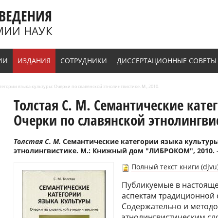
ВЕДЕНИЯ
МИИ НАУК
ИИ
ИЗДАНИЯ
СОТРУДНИКИ
ДИССЕРТАЦИОННЫЕ СОВЕТЫ
тегории языка культуры: Очерки по славянской этнолингвистике. М., 2010.
Толстая С. М. Семантические кате
Очерки по славянской этнолингвис
Толстая С. М.
Семантические категории языка культуры
этнолингвистике. М.: Книжный дом "ЛИБРОКОМ", 2010. – 
Полный текст книги (djvu
Публикуемые в настоящ
аспектам традиционной 
Содержательно и методо
этнолингвистическим сл