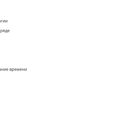
агии
бряде
вание времени