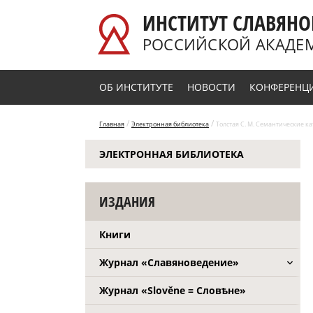
Перейти к основному содержанию
ИНСТИТУТ СЛАВЯНО
РОССИЙСКОЙ АКАДЕ
ОБ ИНСТИТУТЕ
НОВОСТИ
КОНФЕРЕНЦ
/
/
Главная
Электронная библиотека
Толстая С. М. Семантические ка
ЭЛЕКТРОННАЯ БИБЛИОТЕКА
ИЗДАНИЯ
Книги
Журнал «Славяноведение»
Журнал «Slověne = Словѣне»