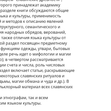
торого принадлежат академику
м разделе книги обсуждаются общие
ыка и культуры, применимость
й и методов к описанию явлений
труктурного, семантического и
ия народных обрядов, верований,
 также отличия языка культуры от
рой раздел посвящен предметному
 функциям одежды, утвари, бытовых
зделе речь идет о мифологии и магии
о); в четвертом рассматривается
ции счета и числа, роль числовых
раздел включает статьи, раскрывающие
екоторых славянских ритуалов и
ьмы, магии обмана и чуда и др.). В
ольклорный материал всех славянских
и этнографам, так и всем
им языком культуры.