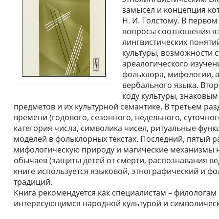
замысел и концепция ко
Н. И. Толстому. В перво
вопросы соотношения яз
лингвистических поняти
культуры, возможности с
ареалогического изучен
фольклора, мифологии, а
вербального языка. Вто
коду культуры, знаковым
предметов и их культурной семантике. В третьем ра
времени (годового, сезонного, недельного, суточног
категория числа, символика чисел, ритуальные функ
моделей в фольклорных текстах. Последний, пятый 
мифологическую природу и магические механизмы н
обычаев (защиты детей от смерти, распознавания вед
книге используется языковой, этнографический и ф
традиций.
Книга рекомендуется как специалистам – филологам 
интересующимся народной культурой и символическ