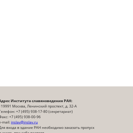
Адрес Института славяноведения РАН:
119991 Москва, Ленинский проспект, д. 32-А
Телефон: +7 (495) 938-17-80 (секретариат)
Факс: +7 (495) 938-00-96
e-mail:
inslav@inslav.ru
Для входа в здание РАН необходимо заказать пропуск
и иметь при себе паспорт.