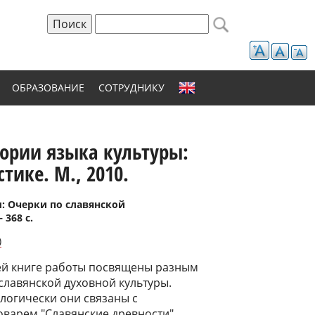
Поиск
Форма поиска
ОБРАЗОВАНИЕ
СОТРУДНИКУ
гории языка культуры:
тике. М., 2010.
: Очерки по славянской
368 с.
)
ей книге работы посвящены разным
славянской духовной культуры.
логически они связаны с
оварем "Славянские древности",