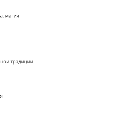
а, магия
нной традиции
ия