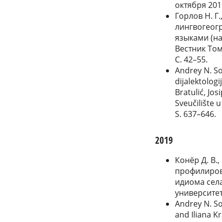
октября 2019
Горлов Н. Г
лингвогеог
языками (на
Вестник Том
С. 42–55.
Andrey N. So
dijalektologij
Bratulić, Jos
Sveučilište 
S. 637–646.
2019
Конёр Д. В.
профилиров
идиома села
университета
Andrey N. So
and Iliana K