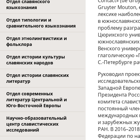
Contact» (de Gruyt
Отдел славянского
Gruyter Mouton, 
языкознания
лексике наиболе
Отдел типологии и
в южнославянск
сравнительного языкознания
проблему разгра
Цюрихского унив
Отдел этнолингвистики и
южнославянских 
фольклора
Венского универс
глаголическую «П
Отдел истории культуры
С.-Петербурге р
славянских народов
Руководил проек
Отдел истории славянских
исследовательско
литератур
Западной Европе
Отдел современных
Президента Росс
литератур Центральной и
комитета славис
Юго-Восточной Европы
постоянный чле
международных п
Научно-образовательный
и зарубежных жу
центр славистических
РАН. В 2016–2018
исследований
Федерации по на