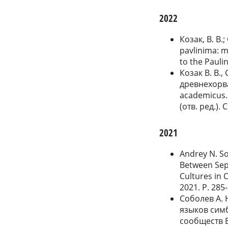
2022
Козак, В. В.
pavlinima: m
to the Pauli
Козак В. В.
древнехорва
academicus.
(отв. ред.).
2021
Andrey N. So
Between Sep
Cultures in 
2021. P. 285
Соболев А. 
языков сим
сообществ 