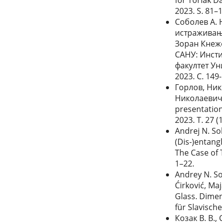
2023. S. 81–
Соболев А. 
истраживања
Зоран Кнеж
САНУ: Инсти
факултет Уни
2023. C. 149
Горлов, Ник
Николаевич.
presentatio
2023. Т. 27 (
Andrej N. So
(Dis-)entang
The Case of T
1–22.
Andrey N. So
Ćirković, Ma
Glass. Dimen
für Slavische
Козак В. В.,