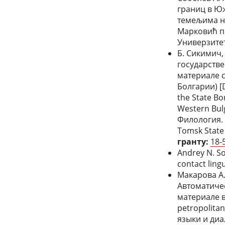
границ в Юж
темељима н
Марковић по
Универзитет
Б. Сикимич,
государств
материале 
Болгарии) [D
the State Bo
Western Bul
Филология. 
Tomsk State 
гранту:
18-
Andrey N. So
contact lingu
Макарова А. 
Автоматиче
материале в
petropolita
языки и диа