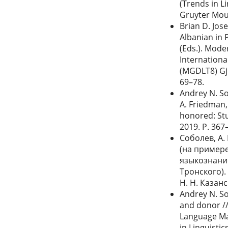
(Trends in L
Gruyter Mout
Brian D. Jos
Albanian in P
(Eds.). Mode
Internationa
(MGDLT8) Gji
69–78.
Andrey N. So
A. Friedman,
honored: Stu
2019. P. 367
Соболев, А.
(на пример
языкознание
Тронского).
Н. Н. Казанс
Andrey N. Sob
and donor //
Language Map
in Linguisti