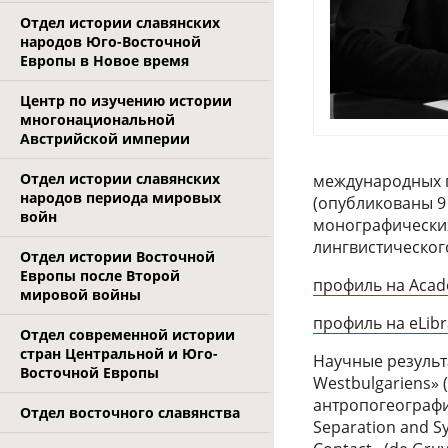
Отдел истории славянских
народов Юго-Восточной
Европы в Новое время
Центр по изучению истории
многонациональной
Австрийской империи
Отдел истории славянских
международных п
народов периода мировых
(опубликованы 9
войн
монографических
лингвистического
Отдел истории Восточной
Европы после Второй
профиль на Acad
мировой войны
профиль на eLibr
Отдел современной истории
стран Центральной и Юго-
Научные результ
Восточной Европы
Westbulgariens» (
антропогеографии
Отдел восточного славянства
Separation and S