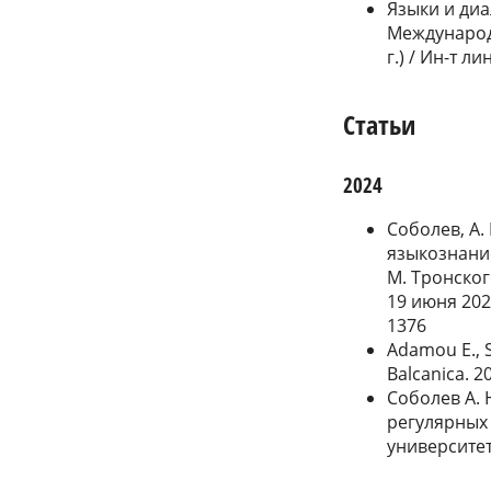
Языки и диа
Международ
г.) / Ин-т 
Статьи
2024
Соболев, А.
языкознание
М. Тронско
19 июня 2024
1376
Adamou E., S
Balcanica. 2
Соболев А. 
регулярных 
университет