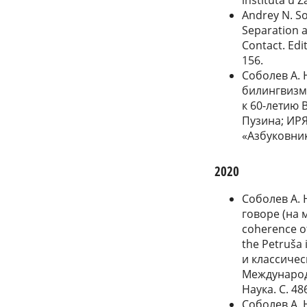
Andrey N. So
Separation 
Contact. Edi
156.
Соболев А.
билингвизма
к 60-летию 
Пузина; ИРЯ
«Азбуковник»
2020
Соболев А. 
говоре (на 
coherence of
the Petruša
и классичес
Международн
Наука. С. 48
Соболев А. 