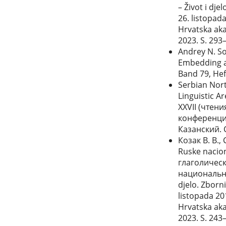
– Život i d
26. listopad
Hrvatska aka
2023. S. 293
Andrey N. Sob
Embedding and
Band 79, Heft
Serbian Nort
Linguistic 
XXVII (чтен
конференции
Казанский. 
Козак В. В., 
Ruske nacion
глаголическ
национальная 
djelo. Zbor
listopada 20
Hrvatska aka
2023. S. 243