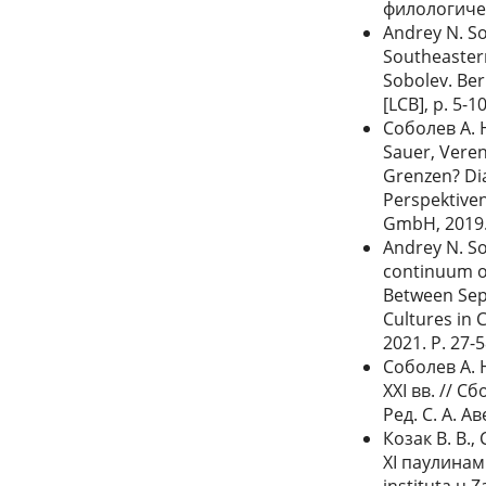
филологичес
Andrey N. So
Southeaster
Sobolev. Ber
[LCB], p. 5-10
Соболев А. Н
Sauer, Veren
Grenzen? Di
Perspektiven
GmbH, 2019.
Andrey N. So
continuum of
Between Sep
Cultures in 
2021. P. 27-
Соболев А. 
XXI вв. // 
Ред. С. А. А
Козак В. В.
XI паулинам
instituta u 