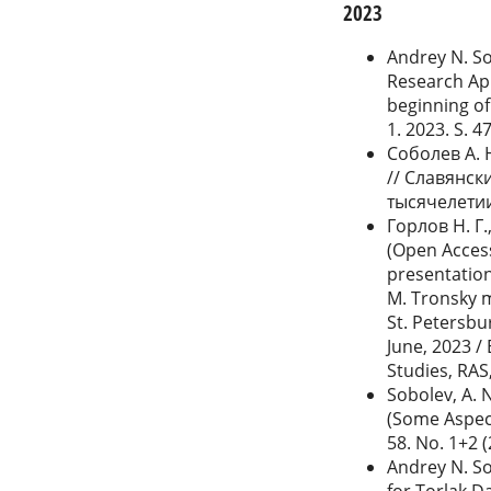
2023
Andrey N. Sob
Research App
beginning of 
1. 2023. S. 4
Соболев А. 
// Славянск
тысячелетии
Горлов Н. Г.
(Open Access
presentation
M. Tronsky m
St. Petersbu
June, 2023 / 
Studies, RAS
Sobolev, A. 
(Some Aspects
58. No. 1+2 
Andrey N. So
for Torlak Da