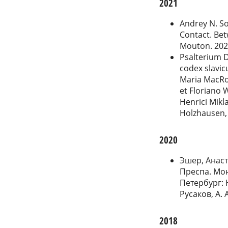
2021
Andrey N. So
Contact. Bet
Mouton. 202
Psalterium De
codex slavic
Maria MacRo
et Floriano
Henrici Mikl
Holzhausen,
2020
Эшер, Анас
Преспа. Мон
Петербург: Н
Русаков, А. 
2018