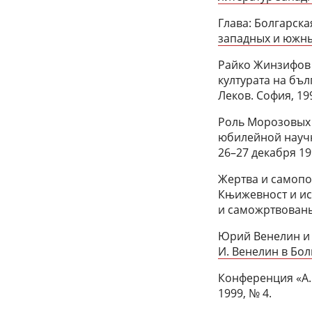
Глава: Болгарска
западных и южных 
Райко Жинзифов в
културата на бъл
Леков. София, 19
Роль Морозовых 
юбилейной научн
26–27 декабря 199
Жертва и самопо
Књижевност и ист
и саможртвованье
Юрий Венелин и 
И. Венелин в Бол
Конференция «А.
1999, № 4.