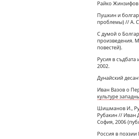
Райко Жинзифов в
Пушкин и болгар
проблемы) // А. 
С думой о Болга
произведения. М
повестей).
Русия в съдбата 
2002.
Дунайский десант /
Иван Вазов о Пе
культуре западны
Шишманов И., Ру
Рубакин // Иван
София, 2006 (пуб
Россия в поэзии 