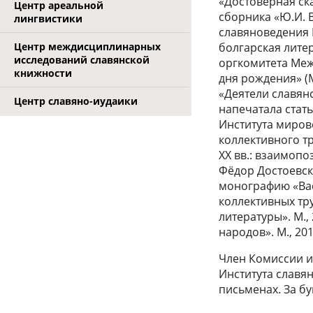
«Достоверная ска
Центр ареальной
сборника «Ю.И. 
лингвистики
славяноведения 
Центр междисциплинарных
болгарская лите
исследований славянской
оргкомитета Меж
книжности
дня рождения» (
«Деятели славянс
Центр славяно-иудаики
напечатала стат
Института мирово
коллективного тр
XX вв.: взаимопо
Фёдор Достоевски
монографию «Вас
коллективных тру
литературы». М.,
народов». М., 20
Член Комиссии и
Института славя
письменах. За бу