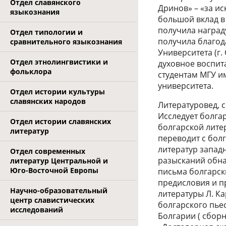
Отдел славянского
Дринов» – «за и
языкознания
большой вклад в
получила наград
Отдел типологии и
получила благод
сравнительного языкознания
Университета (г.
Отдел этнолингвистики и
духовное воспит
фольклора
студентам МГУ и
университета.
Отдел истории культуры
славянских народов
Литературовед, 
Исследует болга
Отдел истории славянских
болгарской лите
литератур
переводит с болг
литератур западн
Отдел современных
разысканий обна
литератур Центральной и
Юго-Восточной Европы
письма болгарски
предисловия и п
Научно-образовательный
литературы Л. Ка
центр славистических
болгарского пьес
исследований
Болгарии ( сборн