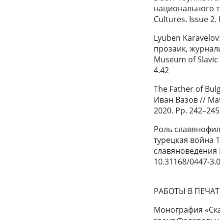
национального те
Cultures. Issue 2
Lyuben Karavelov:
прозаик, журнали
Museum of Slavic 
4.42
The Father of Bul
Иван Вазов // Mat
2020. Pp. 242–245
Роль славянофил
турецкая война 1
славяноведения Р
10.31168/0447-3.
РАБОТЫ В ПЕЧА
Монография «Сказ