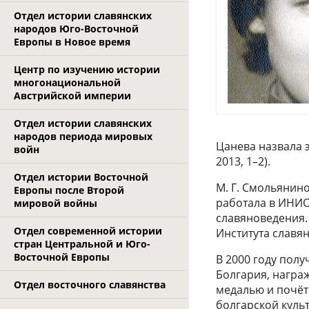
Отдел истории славянских
народов Юго-Восточной
Европы в Новое время
Центр по изучению истории
многонациональной
Австрийской империи
Отдел истории славянских
народов периода мировых
Цанева назвала 
войн
2013, 1–2).
Отдел истории Восточной
М. Г. Смольянино
Европы после Второй
работала в ИНИОН
мировой войны
славяноведения. 
Отдел современной истории
Института славя
стран Центральной и Юго-
Восточной Европы
В 2000 году пол
Болгария, награ
Отдел восточного славянства
медалью и почёт
болгарской куль