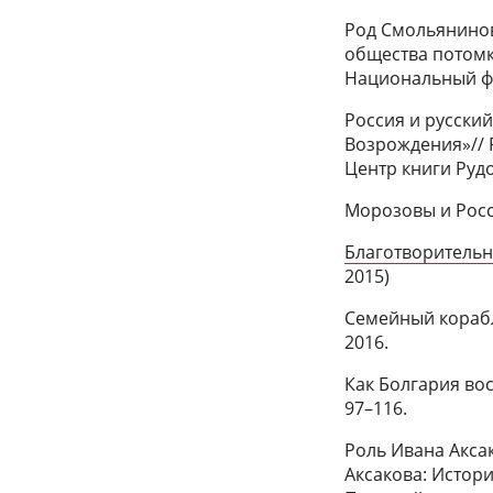
Род Смольянинов
общества потомк
Национальный фо
Россия и русски
Возрождения»// Р
Центр книги Руд
Морозовы и Росси
Благотворительн
2015)
Семейный корабл
2016.
Как Болгария вос
97–116.
Роль Ивана Аксак
Аксакова: Истор