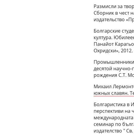
Размисли за твор
Сборник в чест н
издательство «П
Болгарские студе
култура. Юбилеен
Панайот Карагьо
Охридски», 2012.
Промышленники 
десятой научно-
рождения С.Т. Мо
Михаил Лермонто
южных славян. Те
Болгаристика в 
перспективи на 
международната 
семинар по бълга
издателство " Св