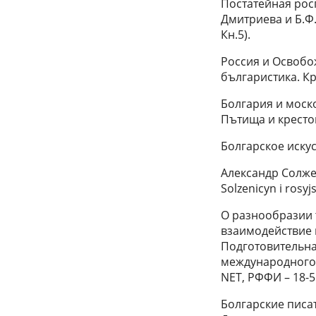
Постатейная рос
Дмитриева и Б.Ф.
Кн.5).
Россия и Освобо
българистика. Кр
Болгария и москов
Пътища и крестоп
Болгарское искусс
Александр Солже
Solzenicyn i rosy
О разнообразии 
взаимодействие п
Подготовительна
международного
NET, РФФИ – 18-51
Болгарские писат