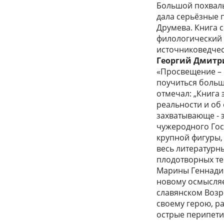
Большой похвалы
дала серьёзные п
Друмева. Книга 
филологический 
источниковедчес
Георгий Дмитр
«Просвещение – о
поучиться больш
отмечал: „Книга 
реальности и об
захватывающе - 
чужеродного Го­
крупной фигуры, 
весь литературн
плодотворных те
Марины Геннадие
новому осмысляе
славянском Возр
своему герою, р
острые перипети