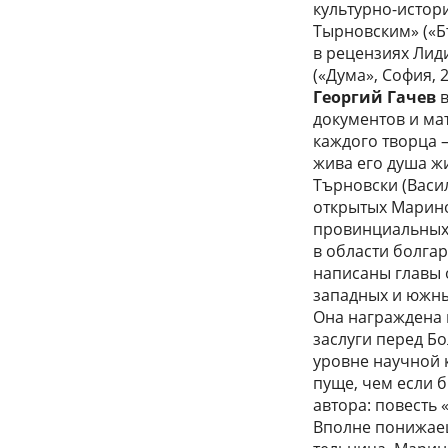
культурно-истор
Тырновским» («Бъ
в рецензиях Лиди
(«Дума», София, 
Георгий Гачев
в
документов и ма
каждого творца –
жива его душа жи
Търновски (Ва­си
открытых Марино
провинциальных 
в области болгар
написаны главы 
западных и южны
Она награждена
за­слуги перед Б
уровне научной к
пуще, чем если 
автора: повесть 
Вполне пони­жае