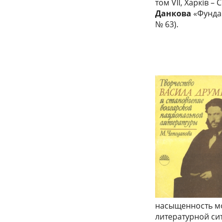
том VII, Харкiв 
Данкова
«Фундам
№ 63).
насыщенность мо
литературной си