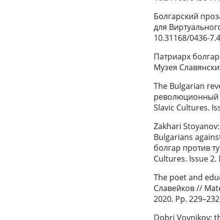
Болгарский проз
для Виртуального
10.31168/0436-7.
Патриарх болгар
Музея Славянских 
The Bulgarian rev
революционный по
Slavic Cultures. 
Zakhari Stoyanov: 
Bulgarians agai
болгар против тур
Cultures. Issue 2
The poet and educ
Славейков // Mate
2020. Pp. 229–232
Dobri Voynikov: t