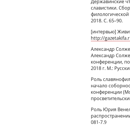
Державинские чт
славистики. Сбо
филологической к
2018. С. 65–90.
[интервью] Живит
http://gazetakifa
Александр Солже
Александр Солже
конференции, по
2018 г. М.: Русски
Роль славянофил
начало соборнос
конференции (Мос
просветительский
Роль Юрия Венел
распространении 
081-7.9