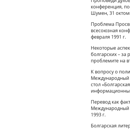
Проповеди духов
конференция, по
Шумен, 31 октомв
Проблема Просве
всесоюзная конфе
февраля 1991 г.
Некоторые аспек
болгарских – за
проблемите на въ
К вопросу о пол
Международный ко
стол «Болгарская
информационный 
Перевод как фак
Международный съ
1993 г.
Болгарская литер