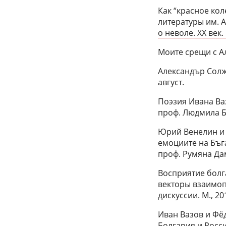
Как “красное ко
литературы им. А
о неволе. XX век.
Моите срещи с Ал
Александър Солже
август.
Поэзия Ивана Ваз
проф. Людмила Б
Юрий Венелин и 
емоциите на Бъг
проф. Румяна Да
Восприятие болга
векторы взаимопо
дискуссии. М., 20
Иван Вазов и Фёд
Болгария и Россия