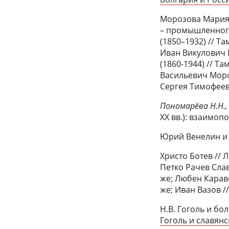
Морозова Мария 
– промышленного
(1850–1932) // Т
Иван Викулович 
(1860-1944) // Т
Васильевич Моро
Сергея Тимофеев
Пономарёва Н.Н.,
XX вв.): взаимопо
Юрий Венелин и 
Христо Ботев // 
Петко Рачев Слав
же; Любен Караве
же; Иван Вазов //
Н.В. Гоголь и б
Гоголь и славянс