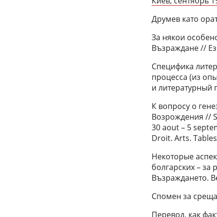
Киев, сентябрь 1
Друмев като орат
За някои особен
Възраждане // Ез
Специфика литер
процесса (из оп
и литературный п
К вопросу о ген
Возрождения // Si
30 aout – 5 septe
Droit. Arts. Table
Некоторые аспек
болгарских – за
Възраждането. В
Спомен за среща 
Перевод, как фа