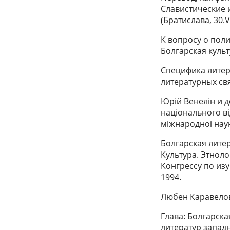
Славистические 
(Братислава, 30.VII
К вопросу о пол
Болгарская культу
Специфика литер
литературных свя
Юрiй Венелiн и д
нацiонального вiд
мiжнародноi наук
Болгарская литер
Культура. Этнол
Конгрессу по из
1994.
Любен Каравелов
Глава: Болгарская
литератур западн