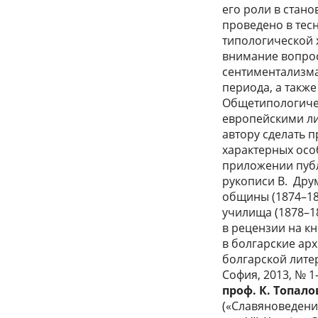
его роли в стан
проведено в тес
типологической 
внимание вопро
сентиментализма
периода, а также
Общетипологичес
европейскими ли
автору сделать 
характерных осо
приложении публ
рукописи В. Дру
общины (1874–18
училища (1878–1
в рецензии на к
в болгарские ар
болгарской лите
София, 2013, № 1
проф. К. Топал
(«Славяноведение