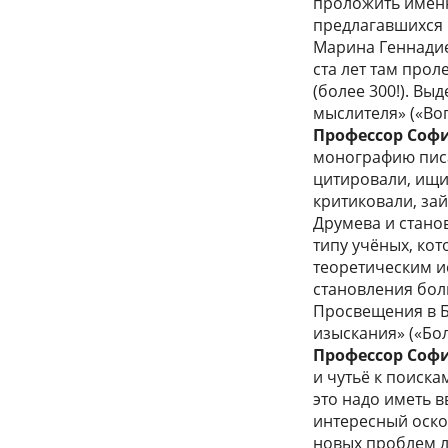
проложить именн
предлагавшихся 
Марина Геннади­
ста лет там про
(более 300!). Вы
мыслителя» («Воп
Профессор Соф
монографию писал
цитировали, ищит
критиковали, за
Друмева и стано
типу учёных, кот
теоретическим и
становле­ния бо
Просвещения в Б
изыскания» («Бол
Профессор Соф
и чутьё к поиска
это надо иметь в
интересный оско
новых проблем л