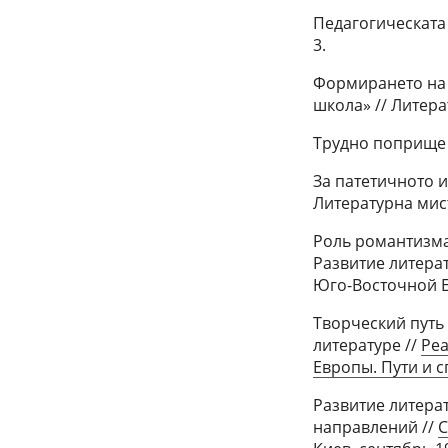
Педагогическата 
3.
Формирането на 
школа» // Литера
Трудно поприще /
За патетичното и
Литературна мисъ
Роль романтизма
Развитие литера
Юго-Восточной Е
Творческий путь
литературе //
Реа
Европы. Пути и с
Развитие литерат
направлений //
С