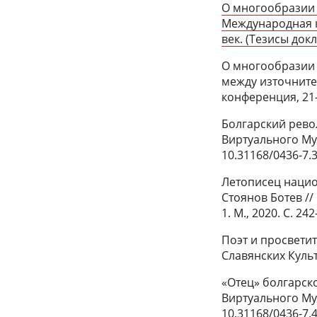
О многообразии 
Международная к
век. (Тезисы докл
О многообразии 
между източните
конференция, 21–
Болгарский рево
Виртуального Муз
10.31168/0436-7.
Летописец нацио
Стоянов Ботев /
1. М., 2020. С. 24
Поэт и просвети
Славянских Культу
«Отец» болгарск
Виртуального Муз
10.31168/0436-7.