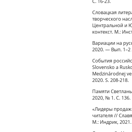
С. 16-23.
Словацкая литер
творческого нас
Центральной и Ю
контекст. М.: Ин
Вариации на русс
2020. — Вып. 1–2 
События российск
Slovensko a Rusko
Medzinárodnej ved
2020. S. 208-218.
Памяти Светланы
2020, № 1. С. 136.
«Лидеры продаж»
читателя // Славя
М.: Индрик, 2021.