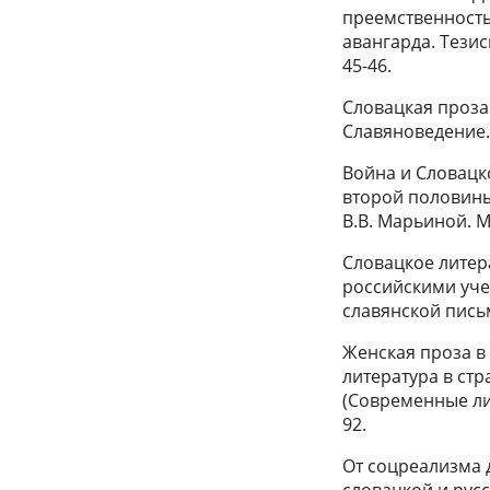
преемственность
авангарда. Тезис
45-46.
Словацкая проза 
Славяноведение. 
Война и Словацк
второй половины 
В.В. Марьиной. М.
Словацкое литера
российскими уче
славянской письме
Женская проза в 
литература в стр
(Современные ли
92.
От соцреализма 
словацкой и русс