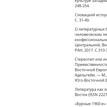
культуре западны
248-254.
Словацкий истори
С. 31-40.
О литературных 
человеческим ли
конфессиональн
Центральной, Во
РАН, 2017. С.310-
Стереотип или ин
Преемственность
Восточной Европы
Адельгейм. — М.,
Юго-Восточной Ев
Литература как з
Восток (ISSN 2227
«Бурные 1960-е»