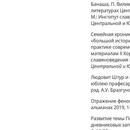
Банаша, П. Вилик
литературах Цент
М.: Институт сла
Центральной и Ю
Семейная хроника
«большой истори
практике соврем
материалам II Хор
славяноведения Р
Центральной и 
Людовит Штур и е
юбілею прафесара
рэд. А.У. Бразгун
Отражение феном
альманах 2019, 1-
Развитие темы П
дневниковых зап