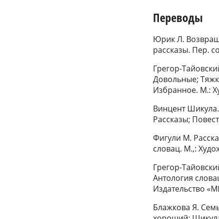
Переводы
Юрик Л. Возвращ
рассказы. Пер. с
Грегор-Тайовский
Довольные; Тяжк
Избранное. М.: Х
Винцент Шикула.
Рассказы; Повест
Фигули М. Расска
словац. М.,: Худ
Грегор-Тайовский
Антология словац
Издательство «МИ
Блажкова Я. Сем
хороший; Шикула