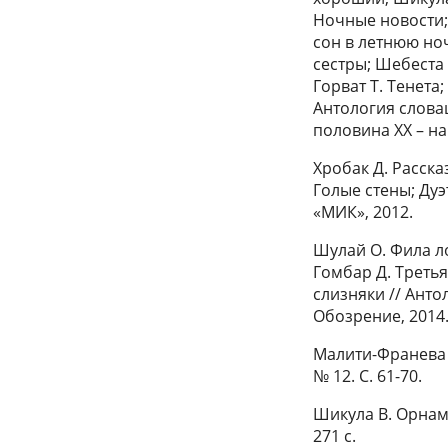
Ночные новости;
сон в летнюю ноч
сестры; Шебеста 
Горват Т. Тенета
Антология словац
половина ХХ – на
Хробак Д. Расска
Голые стены; Дуэ
«МИК», 2012.
Шулай О. Фила ло
Гомбар Д.
Третья
слизняки // Анто
Обозрение, 2014
Малити-Франева 
№ 12. С. 61-70.
Шикула В. Орнаме
271 с.