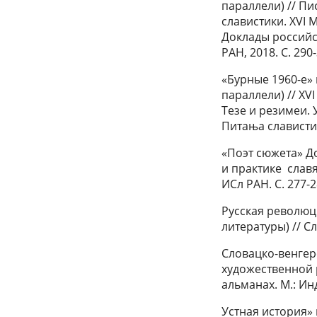
параллели) // Пи
славистики. XVI 
Доклады российск
РАН, 2018. С. 290
«Бурные 1960-е»
параллели) // XVI
Тезе и резимеи. 
Питања славистик
«Поэт сюжета» До
и практике славя
ИСл РАН. С. 277-2
Русская революци
литературы) // С
Словацко-венгер
художественной р
альманах. М.: Инд
Устная история» 