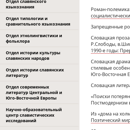
Отдел славянского
языкознания
Роман-полемика:
социалистически
Отдел типологии и
сравнительного языкознания
Запрещенные рома
Отдел этнолингвистики и
Словацкая проза:
фольклора
Р.Слободы, в.Ши
1990-е годы: Пре
Отдел истории культуры
славянских народов
Словацкая драма
стилевые особенн
Отдел истории славянских
Юго-Восточная Ев
литератур
Словацкая литера
Отдел современных
литератур Центральной и
«Поиски потерянн
Юго-Восточной Европы
Постмодернизм в 
Научно-образовательный
Из «дома на хол
центр славистических
Поэтический мир 
исследований