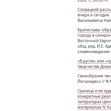
Словацкий рассказ
вчера и сегодня.
Васильевича Никол
Братислава: обра
города в синхро
Восточной Европы
общ. ред. И.Е. Ад
славяноведения РА
«В русле» или «
творчестве Доми
Своеобразие тво
Йоганидеса // Ф.М
Граница и ее худ
конкретные реал
литературах Цен
материалам IV Хо