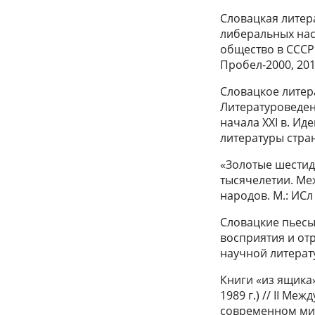
Словацкая литер
либеральных наст
общество в СССР 
Пробел-2000, 2011
Словацкое литера
Литературоведен
начала XXI в. Ид
литературы стран
«Золотые шестид
тысячелетии. Ме
народов. М.: ИСл 
Словацкие пьесы 
восприятия и от
научной литератур
Книги «из ящика
1989 г.) // II М
современном мире