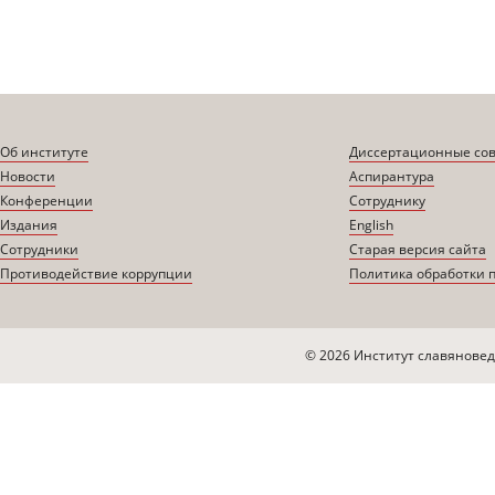
Об институте
Диссертационные со
Новости
Аспирантура
Конференции
Сотруднику
Издания
English
Сотрудники
Старая версия сайта
Противодействие коррупции
Политика обработки 
© 2026 Институт славяновед