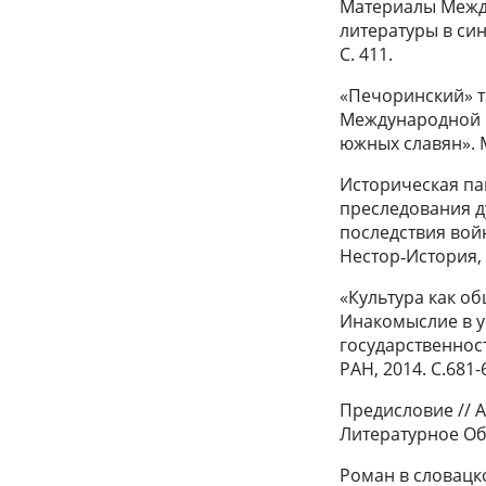
Материалы Межд
литературы в син
С. 411.
«Печоринский» ти
Международной н
южных славян». М.
Историческая па
преследования ду
последствия войн
Нестор‑История, 2
«Культура как об
Инакомыслие в у
государственности
РАН, 2014. С.681-
Предисловие // 
Литературное Обо
Роман в словацко