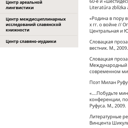
60-е и «шестидеся
Центр ареальной
Literatúra zblízka 
лингвистики
«Родина в пору в
Центр междисциплинарных
х гг. о войне //
исследований славянской
книжности
Центральная и Юг
Словацкая проза 
Центр славяно-иудаики
вестник. М., 2009.
Словацкая проза
Международный н
современном мир
Поэт Милан Руфус
«….Побудьте мин
конференции, по
Руфуса. М., 2009.
Литературные ре
Винцента Шикулы