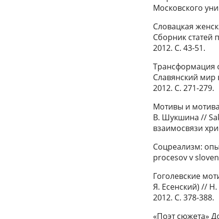
Московского унив
Словацкая женска
Сборник статей п
2012. С. 43-51.
Трансформация о
Славянский мир в
2012. С. 271-279.
Мотивы и мотива
В. Шукшина // S
взаимосвязи хрис
Соцреализм: опыт
procesov v slovens
Гоголевские моти
Я. Есенский) // Н
2012. С. 378-388.
«Поэт сюжета» До