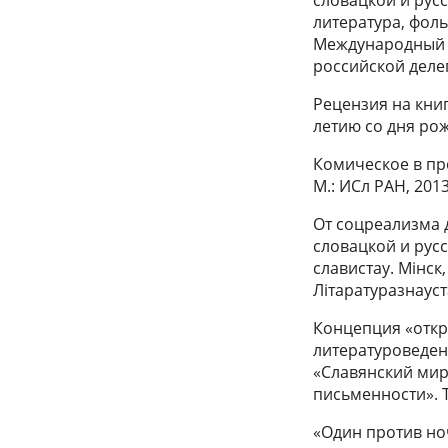
литература, фоль
Международный съ
российской делег
Рецензия на кни
летию со дня рож
Комическое в про
М.: ИСл РАН, 2013
От соцреализма 
словацкой и русс
славистау. Мiнск,
Лiтаратуразнауста
Концепция «откр
литературоведен
«Славянский мир
письменности». Те
«Один против ноч