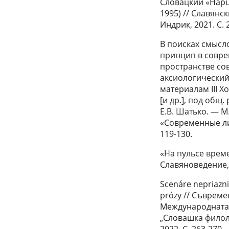
Словацкий «Нарц
1995) // Славянск
Индрик, 2021. С. 
В поисках смысл
принцип в совре
пространстве со
аксиологический
материалам III Х
[и др.], под общ.
Е.В. Шатько. — М.
«Современные ли
119-130.
«На пульсе време
Славяноведение, 2
Scenáre nepriazni
prózy // Съвреме
Международната 
„Словашка филоло
2022. C. 263-270.