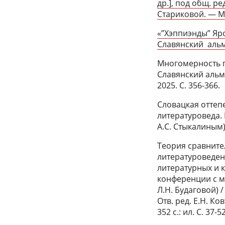
др.], под общ. ре
Стариковой. — М.
«”Хэппиэнды” Яр
Славянский альман
Многомерность п
Славянский альман
2025. С. 356-366.
Словацкая оттеп
литературоведа. 
А.С. Стыкалиным)
Теория сравните
литературоведени
литературных и 
конференции с м
Л.Н. Будаговой) /
Отв. ред. Е.Н. К
352 с.: ил. С. 37-52