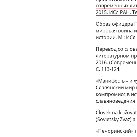
современных лит
2015, ИСл РАН. Т
Образ офицера П
мировая война и
истории. М.: ИСл 
Перевод со слова
литературном пр
2016. (Современ
С. 113-124.
«Манифесты» и х
Славянский мир в
компромисс в ист
славяноведения Р
Človek na križovat
(Sovietsky Zväz) a
«Печоринский» ти