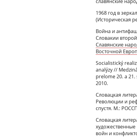
славянские народ
1968 год в зерка
(Историческая ре
Война и антифаш
Словакии второй
Славянские наро
Восточной Европе
Socialistický rea
analýzy // Medzi
prelome 20. a 21. 
2010.
Словацкая литера
Революции и реф
спустя. М.: РОССП
Словацкая литер
художественные 
войн и конфликтов