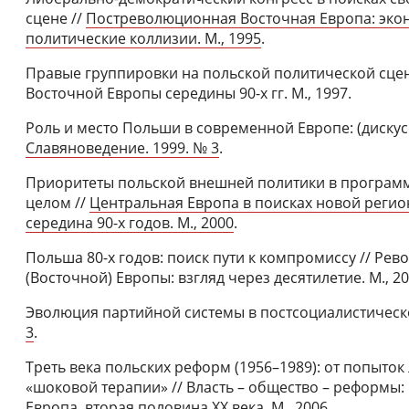
сцене //
Постреволюционная Восточная Европа: эко
политические коллизии. М., 1995
.
Правые группировки на польской политической сцен
Восточной Европы середины 90-х гг. М., 1997.
Роль и место Польши в современной Европе: (дискус
Славяноведение. 1999. № 3
.
Приоритеты польской внешней политики в программ
целом //
Центральная Европа в поисках новой регион
середина 90-х годов. М., 2000
.
Польша 80-х годов: поиск пути к компромиссу // Рев
(Восточной) Европы: взгляд через десятилетие. М., 20
Эволюция партийной системы в постсоциалистическ
3
.
Треть века польских реформ (1956–1989): от попыто
«шоковой терапии» // Власть – общество – реформы
Европа, вторая половина ХХ века. М., 2006.