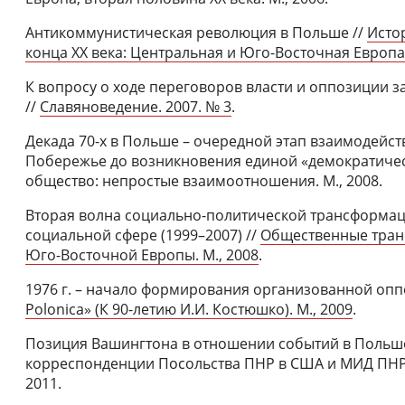
Антикоммунистическая революция в Польше //
Исто
конца ХХ века: Центральная и Юго-Восточная Европа.
К вопросу о ходе переговоров власти и оппозиции за
//
Славяноведение. 2007. № 3
.
Декада 70-х в Польше – очередной этап взаимодейств
Побережье до возникновения единой «демократическ
общество: непростые взаимоотношения. М., 2008.
Вторая волна социально-политической трансформац
социальной сфере (1999–2007) //
Общественные тран
Юго-Восточной Европы. М., 2008
.
1976 г. – начало формирования организованной опп
Polonica» (К 90-летию И.И. Костюшко). М., 2009
.
Позиция Вашингтона в отношении событий в Польше 
корреспонденции Посольства ПНР в США и МИД ПНР) 
2011.