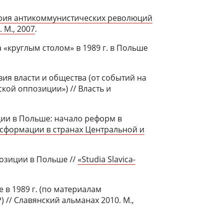
рия антикоммунистических революций
 М., 2007
.
 «круглым столом» в 1989 г. в Польше
ия власти и общества (от событий на
ой оппозиции») // Власть и
ии в Польше: начало реформ в
сформации в странах Центральной и
озиции в Польше //
«Studia Slavica-
в 1989 г. (по материалам
// Славянский альманах 2010. М.,