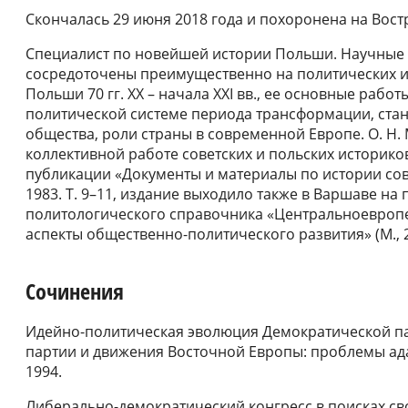
Скончалась 29 июня 2018 года и похоронена на Вос
Специалист по новейшей истории Польши. Научные 
сосредоточены преимущественно на политических и
Польши 70 гг. ХХ – начала ХХI вв., ее основные раб
политической системе периода трансформации, ста
общества, роли страны в современной Европе. О. Н.
коллективной работе советских и польских историк
публикации «Документы и материалы по истории сов
1983. Т. 9–11, издание выходило также в Варшаве на 
политологического справочника «Центральноевропей
аспекты общественно-политического развития» (М., 2
Сочинения
Идейно-политическая эволюция Демократической па
партии и движения Восточной Европы: проблемы ад
1994.
Либерально-демократический конгресс в поисках св