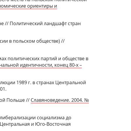
номические ориентиры и
е // Политический ландшафт стран
сии в польском обществе) //
ах политических партий и обществе в
альной идентичности, конец 80-х –
олюции 1989 г. в странах Центральной
01.
ой Польше //
Славяноведение. 2004. №
к либерализации социализма до
: Центральная и Юго-Восточная