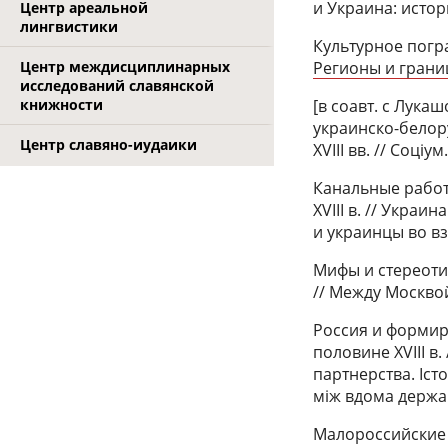
и Украина: истори
Центр ареальной
лингвистики
Культурное погра
Регионы и грани
Центр междисциплинарных
исследований славянской
[в соавт. с Лук
книжности
украинско-белор
Центр славяно-иудаики
XVIII вв. // Соціу
Канальные работ
XVIII в. // Укра
и украинцы во в
Мифы и стереоти
// Между Москвой
Россия и формир
половине XVIII в.
партнерства. Іст
між вдома держав
Малороссийские 