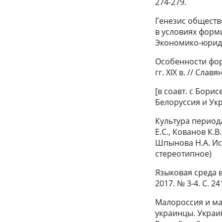
274-279.
Генезис обществ
в условиях форм
Экономико-юридич
Особенности фор
гг. XIX в. // Слав
[в соавт. c Борисе
Белоруссия и Укра
Культура периода
Е.С., Кованов К.В
Шпынова Н.А. Ист
стереотипное)
Языковая среда в
2017. № 3-4. С. 24
Малороссия и мал
украинцы. Украи