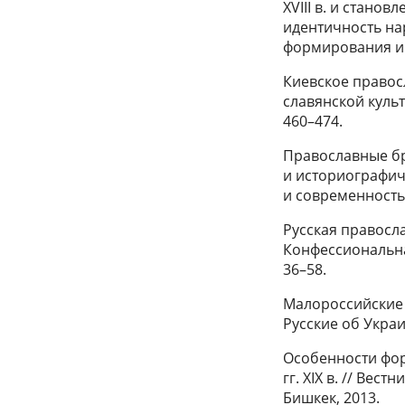
XVIII в. и стано
идентичность на
формирования и с
Киевское правосл
славянской культ
460–474.
Православные бра
и историографич
и современность. 
Русская правосла
Конфессиональная
36–58.
Малороссийские 
Русские об Украи
Особенности фор
гг. XIX в. // Вес
Бишкек, 2013.