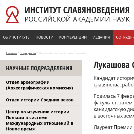
Перейти к основному содержанию
ИНСТИТУТ СЛАВЯНОВЕДЕНИЯ
РОССИЙСКОЙ АКАДЕМИИ НАУК
ОБ ИНСТИТУТЕ
НОВОСТИ
КОНФЕРЕНЦИИ
ИЗДАНИЯ
СОТРУДН
/
/
Главная
Сотрудники
Лукашова Светлана Станиславовна
Лукашова 
НАУЧНЫЕ ПОДРАЗДЕЛЕНИЯ
Кандидат истори
Отдел археографии
славянства
, раб
(Археографическая комиссия)
Родилась 7 февра
Отдел истории Средних веков
факультет, затем
кандидатскую д
Центр по изучению истории
в восточных земл
Польши в системе
международных отношений в
Лауреат Премии 
Новое время