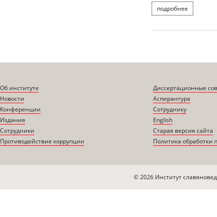
подробнее
о лукаш
Об институте
Диссертационные со
Новости
Аспирантура
Конференции
Сотруднику
Издания
English
Сотрудники
Старая версия сайта
Противодействие коррупции
Политика обработки 
© 2026 Институт славяновед