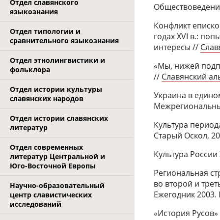
Отдел славянского
Обществоведение в
языкознания
Конфликт епископ
Отдел типологии и
годах XVI в.: п
сравнительного языкознания
интересы //
Слав
Отдел этнолингвистики и
«Мы, нижей подп
фольклора
//
Славянский аль
Отдел истории культуры
Украина в едином
славянских народов
Межрегиональные
Отдел истории славянских
Культура периода
литератур
Старый Оскол, 20
Отдел современных
Культура России 
литератур Центральной и
Юго-Восточной Европы
Региональная ст
во второй и треть
Научно-образовательный
Ежегодник 2003. М
центр славистических
исследований
«История Русов»