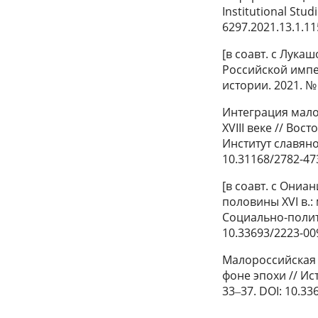
Institutional Stud
6297.2021.13.1.11
[в соавт. с Лука
Российской импер
истории. 2021. № 
Интеграция малор
XVIII веке // Вос
Институт славяно
10.31168/2782-47
[в соавт. с Ониа
половины XVI в.
Социально-политич
10.33693/2223-00
Малороссийская 
фоне эпохи // Ис
33‒37. DOI: 10.33