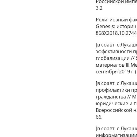
Российской импер
3.2
Религиозный фак
Genesis: историче
868Х2018.10.2744
[в соавт. с Лука
эффективности п
глобализации //
материалов III 
сентября 2019 г.) 
[в соавт. с Лука
профилактики пр
гражданства // 
юридические и п
Всероссийской на
66.
[в соавт. с Лук
информатизации 