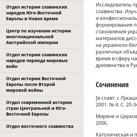
Исследователь п
Отдел истории славянских
славянства. Изу
народов Юго-Восточной
и конфессиональ
Европы в Новое время
формирования по
Центр по изучению истории
становления укр
многонациональной
материалов дисс
Австрийской империи
на украинско-бел
различных объед
Отдел истории славянских
время в сферу н
народов периода мировых
духовенства в Ру
войн
Отдел истории Восточной
Сочинения
Европы после Второй
мировой войны
[в соавт. с Лука
Отдел современной истории
2001. № 4. С. 20-
стран Центральной и Юго-
Восточной Европы
Миряне и Церковь
2006.
Отдел восточного славянства
Католическая и п