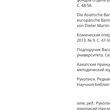
С. 48-58.
Die Asiatische Ba
europäische Banis
von Dieter Martin
Комическая опера
2013. № 9. С. 47-5
Подпоручик Васи
университета. Сер
Азиатские принце
методический жур
Рукописи. Редкие
Научной библиотек
отв. ред
.: Рукоп
рукописей Научной