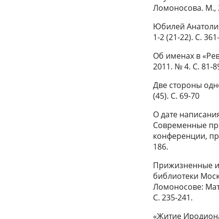
Ломоносова. М., 2
Юбилей Анатолия
1-2 (21-22). С. 361
Об именах в «Рев
2011. № 4. С. 81-8
Две стороны одно
(45). С. 69-70
О дате написани
Современные про
конференции, про
186.
Прижизненные из
библиотеки Моск
Ломоносове: Мате
С. 235-241.
«Житие Иродион