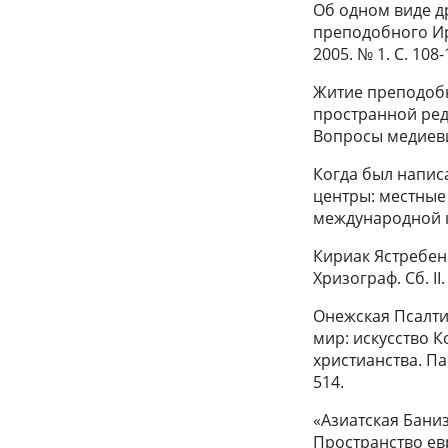
Об одном виде д
преподобного Ир
2005. № 1. С. 108-
Житие преподобн
пространной реда
Вопросы медиевис
Когда был напис
центры: местные
международной ко
Кириак Ястребенс
Хризограф. Сб. II.
Онежская Псалтир
мир: искусство 
христианства. Па
514.
«Азиатская Баниз
Пространство евр