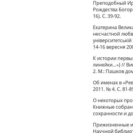
Преподобный Иро
Рождества Богоро
16). С. 39-92.
Екатерина Велик
несчастной любви
унiверситетськiй
14-16 вересня 200
К истории первы
линейки…») // В
2. М.: Пашков дом,
Об именах в «Рев
2011. № 4. С. 81-89
О некоторых про
Книжные собрани
сохранности и дос
Прижизненные из
Научной библиот