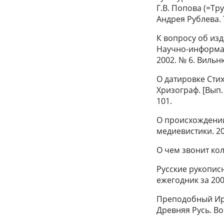
Г.В. Попова (=Тр
Андрея Рублева. Т.
К вопросу об из
Научно-информа
2002. № 6. Вильню
О датировке Стих
Хризограф. [Вып. 
101.
О происхождении
медиевистики. 200
О чем звонит коло
Русские рукопис
ежегодник за 2002 
Преподобный Иро
Древняя Русь. Во