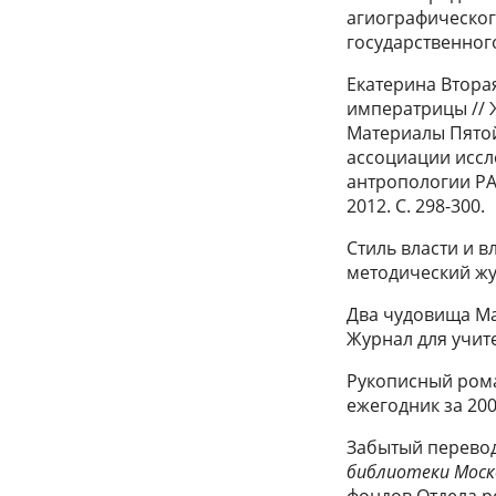
агиографического
государственного
Екатерина Вторая
императрицы // 
Материалы Пято
ассоциации иссл
антропологии РАН
2012. С. 298-300.
Стиль власти и в
методический жур
Два чудовища Ма
Журнал для учител
Рукописный рома
ежегодник за 2009
Забытый перевод
библиотеки Моск
фондов Отдела ре