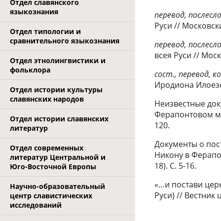
Отдел славянского
языкознания
перевод, послесл
Руси // Московски
Отдел типологии и
сравнительного языкознания
перевод, послесл
всея Руси // Моск
Отдел этнолингвистики и
фольклора
сост., перевод, 
Иродиона Илоезер
Отдел истории культуры
славянских народов
Неизвестные док
Ферапонтовом мон
Отдел истории славянских
120.
литератур
Документы о пос
Отдел современных
Никону в Ферапон
литератур Центральной и
18). С. 5-16.
Юго-Восточной Европы
«…и постави цер
Научно-образовательный
Руси) // Вестник 
центр славистических
исследований