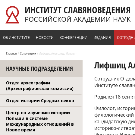
Перейти к основному содержанию
ИНСТИТУТ СЛАВЯНОВЕДЕНИЯ
РОССИЙСКОЙ АКАДЕМИИ НАУК
ОБ ИНСТИТУТЕ
НОВОСТИ
КОНФЕРЕНЦИИ
ИЗДАНИЯ
СОТРУДН
/
/
Главная
Сотрудники
Лифшиц Александр Львович
Лифшиц Ал
НАУЧНЫЕ ПОДРАЗДЕЛЕНИЯ
Сотрудник
Отдел
Отдел археографии
Институте славян
(Археографическая комиссия)
Родился 18 сентя
Отдел истории Средних веков
Филолог, историк
Центр по изучению истории
филологический ф
Польши в системе
кандидатскую ди
международных отношений в
историко-литерат
Новое время
Иродиона Илоезе