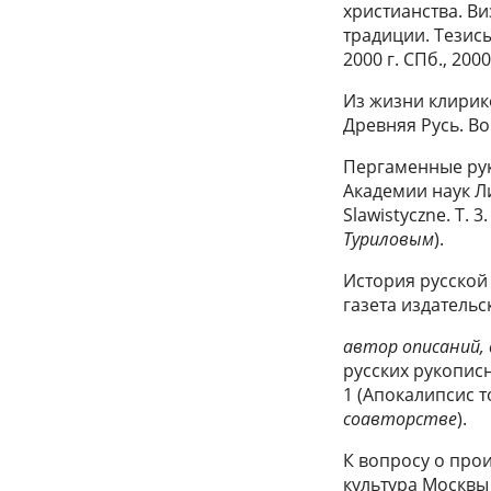
христианства. В
традиции. Тезис
2000 г. СПб., 2000
Из жизни клирико
Древняя Русь. Во
Пергаменные рук
Академии наук Ли
Slawistyczne. T. 3.
Туриловым
).
История русской
газета издательск
автор описаний, 
русских рукописн
1 (Апокалипсис то
соавторстве
).
К вопросу о про
культура Москвы 