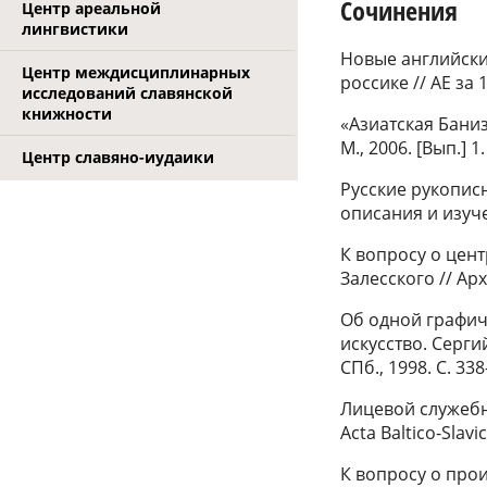
Сочинения
Центр ареальной
лингвистики
Новые английски
Центр междисциплинарных
россике // АЕ за 1
исследований славянской
книжности
«Азиатская Бани
М., 2006. [Вып.] 
Центр славяно-иудаики
Русские рукопис
описания и изучен
К вопросу о цен
Залесского // Арх
Об одной графич
искусство. Серги
СПб., 1998. С. 338
Лицевой служебн
Acta Baltico-Slavi
К вопросу о про