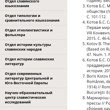
године). Бео
Отдел славянского
Котов Б.С. 
языкознания
общества (п
Отдел типологии и
С. 101-112.
сравнительного языкознания
Котов Б.С. 
Первая мир
Отдел этнолингвистики и
VIII Конвен
фольклора
2015. С. 46-6
Kotov B. The
Отдел истории культуры
(Based on Ru
славянских народов
47. Num. 1. P
Отдел истории славянских
Котов Б.С.
литератур
преддверии 
история. 2017
Отдел современных
Boris Kotov D
литератур Центральной и
României, de
Юго-Восточной Европы
1914) // Rom
Bucureşti: E
Научно-образовательный
центр славистических
Мармарош-С
исследований
прессы // Р
сборник нау