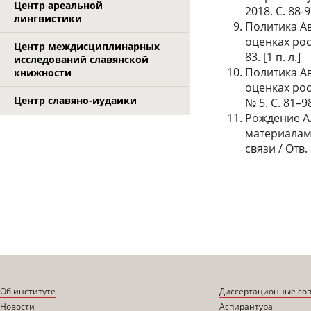
Центр ареальной
2018. С. 88-9
лингвистики
Политика Ав
оценках рос
Центр междисциплинарных
83. [1 п. л.]
исследований славянской
Политика Ав
книжности
оценках рос
Центр славяно-иудаики
№ 5. С. 81–98
Рождение Ал
материалам 
связи / Отв.
Об институте
Диссертационные со
Новости
Аспирантура