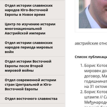
Отдел истории славянских
народов Юго-Восточной
Европы в Новое время
Центр по изучению истории
многонациональной
Австрийской империи
Отдел истории славянских
австрийские отно
народов периода мировых
войн
Список публикац
Отдел истории Восточной
Борис Котов
Европы после Второй
мировой войны
мировен дог
договор, Ма
Отдел современной истории
годишнинат
стран Центральной и Юго-
на 31 октом
Восточной Европы
Борис Котов.
штампе // С
Отдел восточного славянства
Међународни