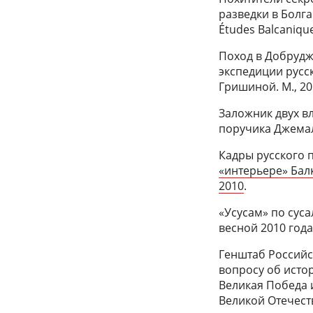
разведки в Болга
Études Balcaniques
Поход в Добрудж
экспедиции русски
Гришиной. М., 20
Заложник двух в
поручика Джемал 
Кадры русского п
«интерьере» Бал
2010
.
«Усусам» по сус
весной 2010 года 
Генштаб Российс
вопросу об истор
Великая Победа 
Великой Отечеств