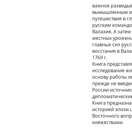
важное разведыв
вымышленным им
путешествия в г
русским командо
Валахия. А зате
местных уроженц
главных сил рус
восстания в Вала
1769 г.
Книга представл
исследование жи
основу работы л
прежде не введе
России источник
дипломатические
Книга предназна
историей эпохи ц
Восточного вопр
княжествами.