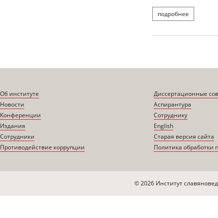
подробнее
о
Об институте
Диссертационные со
Новости
Аспирантура
Конференции
Сотруднику
Издания
English
Сотрудники
Старая версия сайта
Противодействие коррупции
Политика обработки 
© 2026 Институт славяновед