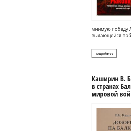
мнимую победу Л
выдающейся побе
подробнее
о ка
Каширин В. Б
в странах Ба
мировой войн