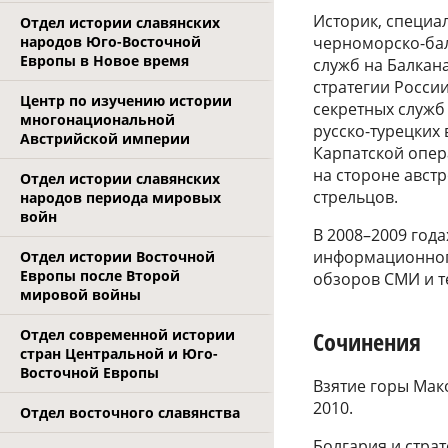
Историк, специа
Отдел истории славянских
народов Юго-Восточной
черноморско-балк
Европы в Новое время
служб на Балкан
стратегии Росси
Центр по изучению истории
секретных служб
многонациональной
русско-турецких
Австрийской империи
Карпатской опер
на стороне авст
Отдел истории славянских
стрельцов.
народов периода мировых
войн
В 2008–2009 год
информационного
Отдел истории Восточной
Европы после Второй
обзоров СМИ и т
мировой войны
Сочинения
Отдел современной истории
стран Центральной и Юго-
Восточной Европы
Взятие горы Мако
2010.
Отдел восточного славянства
Болгария и стра