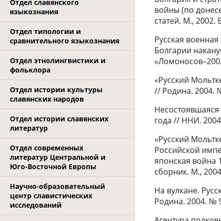
Отдел славянского
войны (по донес
языкознания
статей. М., 2002. 
Отдел типологии и
Русская военная
сравнительного языкознания
Болгарии накану
«Ломоносов–2002»
Отдел этнолингвистики и
фольклора
«Русский Мольтк
Отдел истории культуры
// Родина. 2004. 
славянских народов
Несостоявшаяся 
Отдел истории славянских
года // ННИ. 2004
литератур
«Русский Мольтк
Отдел современных
Российской импер
литератур Центральной и
японская война 
Юго-Восточной Европы
сборник. М., 2004
Научно-образовательный
На вулкане. Русс
центр славистических
Родина. 2004. № 
исследований
Агентура полков