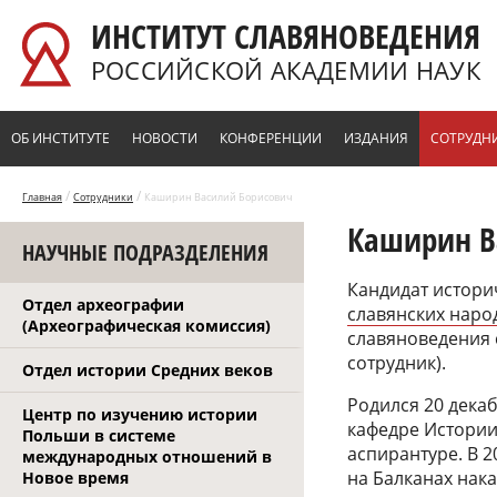
Перейти к основному содержанию
ИНСТИТУТ СЛАВЯНОВЕДЕНИЯ
РОССИЙСКОЙ АКАДЕМИИ НАУК
ОБ ИНСТИТУТЕ
НОВОСТИ
КОНФЕРЕНЦИИ
ИЗДАНИЯ
СОТРУДН
/
/
Главная
Сотрудники
Каширин Василий Борисович
Каширин В
НАУЧНЫЕ ПОДРАЗДЕЛЕНИЯ
Кандидат истори
Отдел археографии
славянских наро
(Археографическая комиссия)
славяноведения 
сотрудник).
Отдел истории Средних веков
Родился 20 декаб
Центр по изучению истории
кафедре Истории 
Польши в системе
аспирантуре. В 2
международных отношений в
на Балканах нака
Новое время