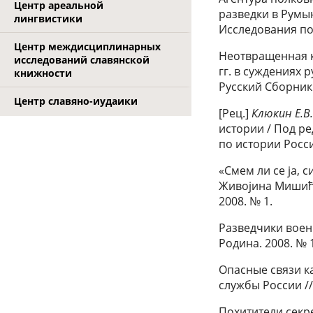
Центр ареальной
разведки в Румы
лингвистики
Исследования по и
Центр междисциплинарных
Неотвращенная к
исследований славянской
гг. в суждениях 
книжности
Русский Сборник.
Центр славяно-иудаики
[Рец.]
Клюкин Е.В
истории / Под ре
по истории России
«Смем ли се jа, 
Живоjина Мишића,
2008. № 1.
Разведчики воен
Родина. 2008. № 
Опасные связи к
службы России //
Похитители секре