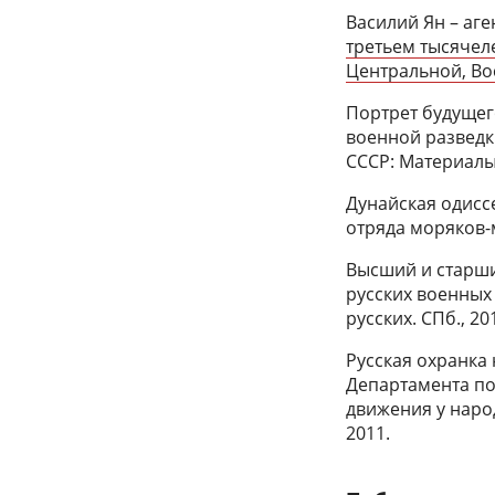
Василий Ян – аге
третьем тысячел
Центральной, Во
Портрет будущег
военной разведки
СССР: Материалы
Дунайская одисс
отряда моряков-м
Высший и старши
русских военных 
русских. СПб., 20
Русская охранка
Департамента по
движения у народ
2011.