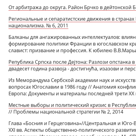
От арбитража до округа. Район Брчко в дейтонской Б
Региональные и сепаратистские движения в странах
национализма. № 6, 2011
Балканы для ангажированных интеллектуалов: влиян
формирование политики Франции в югославском кризис
славист: призвание и профессия. К юбилею В.В.Марьи
Република Српска после Деjтона: Разлози опстанка в
двадесет година развоjа - достигнућа, изазови и перс
Из Меморандума Сербской академии наук и искусств
вопросах Югославии в 1986 году // Анатомия конфли
Европа: Документы и материалы последней трети ХХ в.
Местные выборы и политический кризис в Республике 
// Проблемы национальной стратегии № 2, 2014
Глава «Босния и Герцеговина»//Центральная и Юго-В
XXI вв. Аспекты общественно-политического развити