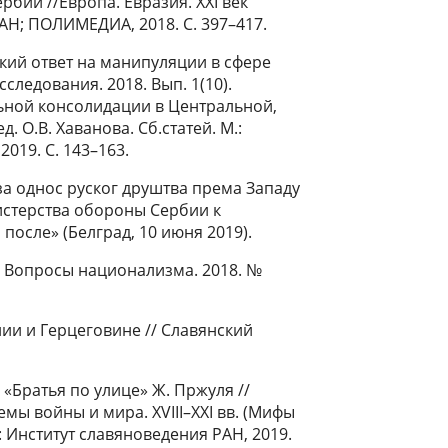
ии //Европа. Евразия. XXI век
РАН; ПОЛИМЕДИА, 2018. С. 397–417.
кий ответ на манипуляции в сфере
ледования. 2018. Вып. 1(10).
ьной консолидации в Центральной,
д. О.В. Хаванова. Сб.статей. М.:
019. C. 143–163.
 за однос руског друштва према Западу
истерства обороны Сербии к
после» (Белград, 10 июня 2019).
/ Вопросы национализма. 2018. №
и и Герцеговине // Славянский
 «Братья по улице» Ж. Пржуля //
мы войны и мира. XVIII–XXI вв. (Мифы
М.: Институт славяноведения РАН, 2019.