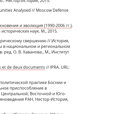
б.: Нестор-История, 2015.
tunities Analysed // Moscow Defense
новение и эволюция (1990-2006 гг.)
.
исторических наук. М., 2015.
орическому свершению // История,
пы в национальном и региональном
. ред. О. В. Хаванова., М., Институт
ès et de deux documents
// IPRA. URL:
политической практике Боснии и
ьное приспособление в
Центральной, Восточной и Юго-
авяноведения РАН, Нестор-История,