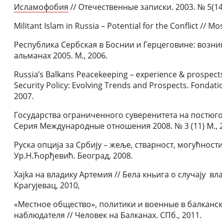
Исламофобия
// Отечественные записки. 2003. № 5(14
Militant Islam in Russia – Potential for the Conflict // M
Республика Сербская в Боснии и Герцеговине: возни
альманах 2005. М., 2006.
Russia’s Balkans Peacekeeping – experiеnce & prospects 
Security Policy: Evolving Trends and Prospects. Fondati
2007.
Государства ограниченного суверенитета на постюго
Серия Международные отношения 2008. № 3 (11) М., 
Руска опција за Србију – жеље, стварност, могућности
Ур.Н.Ћорђевић. Београд, 2008.
Хаjka на владику Артемия // Бела кньига о случаjу в
Крагуjевац, 2010,
«Местное общество», политики и военные в балкански
наблюдателя // Человек на Балканах. СПб., 2011.