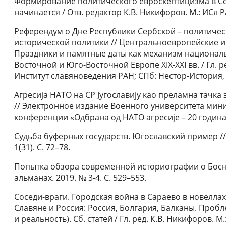
Формирование политического евроскептицизма в Серб
начинается / Отв. редактор К.В. Никифоров. М.: ИСл 
Референдум о Дне Республики Сербской – политичес
исторической политики // Центральноевропейские исс
Праздники и памятные даты как механизм национал
Восточной и Юго-Восточной Европе ХIХ-ХХI вв. / Гл. ре
Институт славяноведения РАН; СПб: Нестор-История, 2
Агресија НАТО на СР Југославију као преламна тачка
// Электронное издание Военного университета мин
конференции «Одбрана од НАТО агресије – 20 година 
Судьба буферных государств. Югославский пример /
1(31). С. 72–78.
Попытка обзора современной историографии о Босни
альманах. 2019. № 3-4. С. 529–553.
Соседи-враги. Городская война в Сараево в новеллах
Славяне и Россия: Россия, Болгария, Балканы. Пробле
и реальность). Сб. статей / Гл. ред. К.В. Никифоров. 