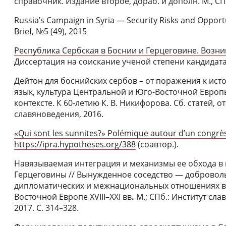
справочник. Издание второе, дораб. и дополн. М., СП
Russia’s Campaign in Syria — Security Risks and Oppor
Brief, №5 (49), 2015
Республика Сербская в Боснии и Герцеговине. Возник
Диссертация на соискание ученой степени кандидата 
Дейтон для боснийских сербов – от поражения к ист
язык, культура Центральной и Юго-Восточной Евро
контексте. К 60-летию К. В. Никифорова. Сб. статей, отв
славяноведения, 2016.
«Qui sont les sunnites?» Polémique autour d’un congr
https://ipra.hypotheses.org/388
(соавтор.).
Навязываемая интеграция и механизмы ее обхода в 
Герцеговины // Вынужденное соседство — добровол
дипломатических и межнациональных отношениях в 
Восточной Европе XVIII–XXI вв
.
М.; СПб.: Институт сл
2017. С. 314–328.