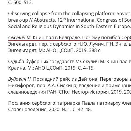
С. 500–513.
Observing collapse from the collapsing platform: Soviet
th
break-up // Abstracts. 12
International Congress of Sou
Social and Religious Dynamics in South-Eastern Europe. 
Секулич М.
Книн пал в Белграде. Почему погибла Сер
Энгельгардт, пер. с сербского Н.Ю. Лучич, Г.Н. Энгел
Энгельгардт. М.: АНО ЦСОиП, 2019. 388 с.
Судьба буферных государств // Секулич М. Книн пал 
Краина. М.: АНО ЦСОиП, 2019. С. 4–15.
Вуйович Н.
Последний рейс из Дейтона. Переговоры за
Никифоров, пер. А.А. Силкина, введение и примечания
славяноведения РАН; СПб.: Нестор-История, 2019. 200
Послания сербского патриарха Павла патриарху Алекси
Славяноведение. 2020. № 1. С. 42–48.