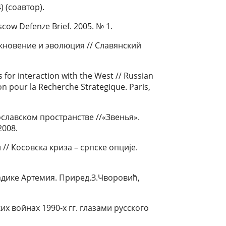
) (соавтор).
oscow Defenze Brief. 2005. № 1.
кновение и эволюция // Славянский
for interaction with the West // Russian
on pour la Recherche Strategique. Paris,
славском пространстве //«Звенья».
2008.
 // Косовска криза – српске опције.
ладике Артемия. Приред.З.Чворовиħ,
х войнах 1990-х гг. глазами русского