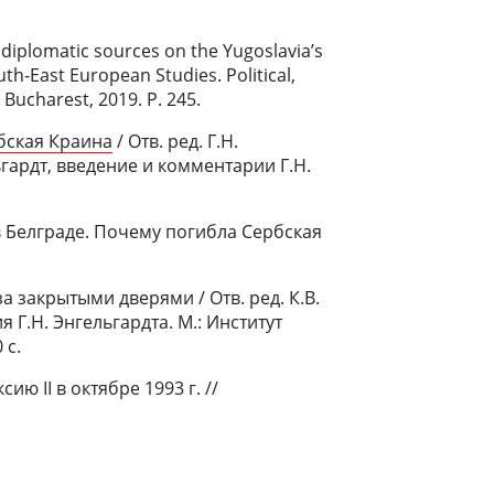
 diplomatic sources on the Yugoslavia’s
th-East European Studies. Political,
Bucharest, 2019. P. 245.
бская Краина
/ Отв. ред. Г.Н.
ьгардт, введение и комментарии Г.Н.
в Белграде. Почему погибла Сербская
 закрытыми дверями / Отв. ред. К.В.
 Г.Н. Энгельгардта. М.: Институт
 с.
ю II в октябре 1993 г. //