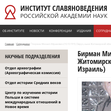
Перейти к основному содержанию
ИНСТИТУТ СЛАВЯНОВЕДЕНИЯ
РОССИЙСКОЙ АКАДЕМИИ НАУК
ОБ ИНСТИТУТЕ
НОВОСТИ
КОНФЕРЕНЦИИ
ИЗДАНИЯ
СОТРУДН
/
/
Главная
Сотрудники
Бирман Михаил Абрамович (10.10.1919, Овруч, ныне Житомирской облас
Бирман Мих
НАУЧНЫЕ ПОДРАЗДЕЛЕНИЯ
Житомирско
Израиль)
Отдел археографии
(Археографическая комиссия)
Отдел истории Средних веков
Центр по изучению истории
Польши в системе
международных отношений в
Новое время