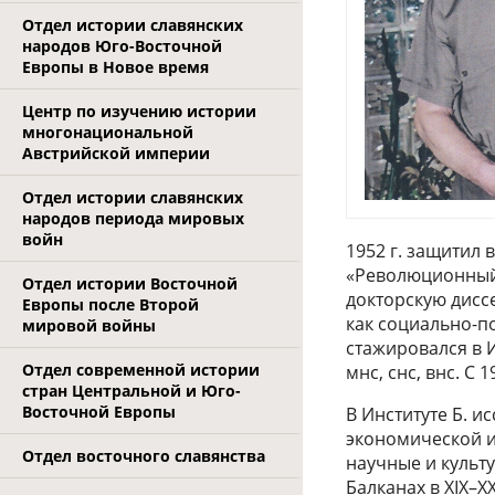
Отдел истории славянских
народов Юго-Восточной
Европы в Новое время
Центр по изучению истории
многонациональной
Австрийской империи
Отдел истории славянских
народов периода мировых
войн
1952 г. защитил
«Революционный к
Отдел истории Восточной
докторскую дисс
Европы после Второй
как социально-пол
мировой войны
стажировался в И
Отдел современной истории
мнс, снс, внс. С 
стран Центральной и Юго-
Восточной Европы
В Институте Б. 
экономической и
Отдел восточного славянства
научные и культ
Балканах в XIX–X