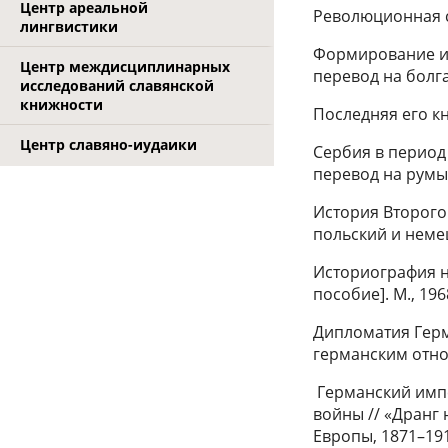
Центр ареальной
Революционная си
лингвистики
Формирование и р
Центр междисциплинарных
перевод на болга
исследований славянской
книжности
Последняя его кн
Центр славяно-иудаики
Сербия в период 
перевод на румы
История Второго 
польский и немец
Историография н
пособие]. М., 196
Дипломатия Герма
германским отно
Германский имп
войны // «Дранг
Европы, 1871–1918