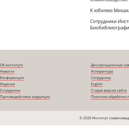
К юбилею Михаил
Сотрудники Инст
Биобиблиографич
Об институте
Диссертационные со
Новости
Аспирантура
Конференции
Сотруднику
Издания
English
Сотрудники
Старая версия сайта
Противодействие коррупции
Политика обработки 
© 2026 Институт славяновед