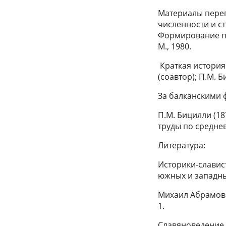
Материалы переп
численности и ст
Формирование п
М., 1980.
Краткая история
(соавтор); П.М. 
За балканскими 
П.М. Бицилли (18
труды по среднев
Литература:
Историки-славис
южных и западных
Михаил Абрамови
1.
Славяноведение в