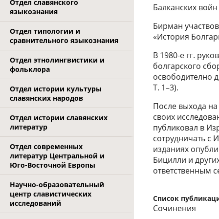
Отдел славянского
Балканских войн
языкознания
Бирман участвов
Отдел типологии и
«История Болгарии
сравнительного языкознания
В 1980-е гг. ру
Отдел этнолингвистики и
болгарского сбо
фольклора
освободително д
Т. 1–3).
Отдел истории культуры
славянских народов
После выхода на
своих исследова
Отдел истории славянских
литератур
публиковал в Из
сотрудничать с 
Отдел современных
изданиях опублик
литератур Центральной и
Бицилли и други
Юго-Восточной Европы
ответственным с
Научно-образовательный
центр славистических
Список публикац
исследований
Сочинения