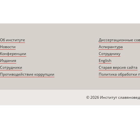
Об институте
Диссертационные со
Новости
Аспирантура
Конференции
Сотруднику
Издания
English
Сотрудники
Старая версия сайта
Противодействие коррупции
Политика обработки 
© 2026 Институт славяновед