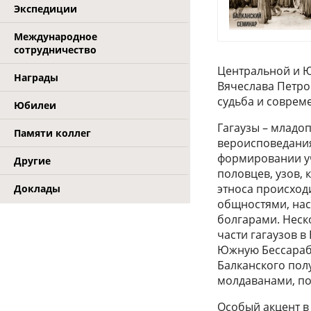
Экспедиции
Международное
сотрудничество
Центральной и Ю
Награды
Вячеслава Петро
судьба и соврем
Юбилеи
Гагаузы – млад
Памяти коллег
вероисповедания
формировании у
Другие
половцев, узов, 
этноса происход
Доклады
общностями, нас
болгарами. Неско
части гагаузов в
Южную Бессараби
Балканского пол
молдаванами, поз
Особый акцент в