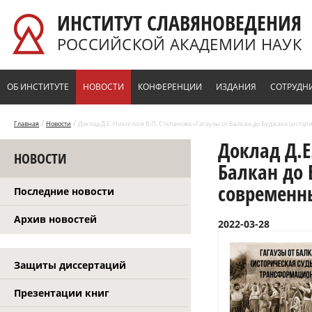
Перейти к основному содержанию
ИНСТИТУТ СЛАВЯНОВЕДЕНИЯ
РОССИЙСКОЙ АКАДЕМИИ НАУК
ОБ ИНСТИТУТЕ
НОВОСТИ
КОНФЕРЕНЦИИ
ИЗДАНИЯ
СОТРУДН
/
/
Главная
Новости
Доклад Д.Е. Никогло и В.П. Степанова «Гагаузы от Балкан до Буджака (ис
Доклад Д.Е
НОВОСТИ
Балкан до 
современн
Последние новости
Архив новостей
2022-03-28
Защиты диссертаций
Презентации книг