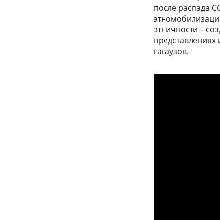
после распада С
этномобилизацио
этничности – со
представлениях 
гагаузов.