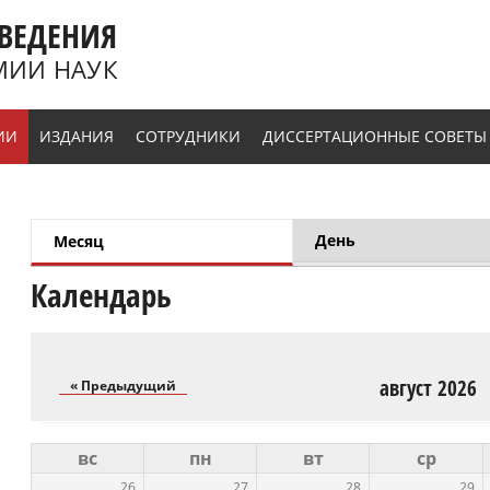
ВЕДЕНИЯ
МИИ НАУК
ИИ
ИЗДАНИЯ
СОТРУДНИКИ
ДИССЕРТАЦИОННЫЕ СОВЕТЫ
День
Месяц
(активная вкладка)
Главные вкладки
Календарь
август 2026
« Предыдущий
вс
пн
вт
ср
26
27
28
29