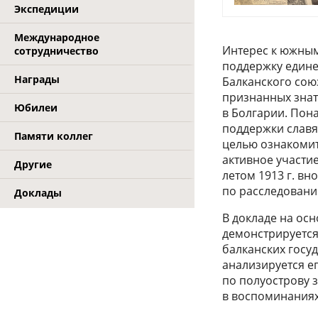
Экспедиции
Международное
Интерес к южным
сотрудничество
поддержку едине
Награды
Балканского союз
признанных знат
Юбилеи
в Болгарии. Пон
поддержки славян
Памяти коллег
целью ознакомит
активное участие
Другие
летом 1913 г. в
по расследовани
Доклады
В докладе на ос
демонстрируется
балканских госу
анализируется е
по полуострову з
в воспоминаниях