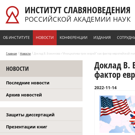
Перейти к основному содержанию
ИНСТИТУТ СЛАВЯНОВЕДЕНИЯ
РОССИЙСКОЙ АКАДЕМИИ НАУК
ОБ ИНСТИТУТЕ
НОВОСТИ
КОНФЕРЕНЦИИ
ИЗДАНИЯ
СОТРУДН
/
/
Главная
Новости
Доклад В. Божинова «“Инициатива трех морей” как фактор европейской по
Доклад В.
НОВОСТИ
фактор ев
Последние новости
2022-11-14
Архив новостей
Защиты диссертаций
Презентации книг