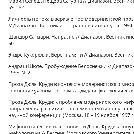
Мария Сепеш. Пещера Сатурна // Диапазон. Вестник и
59 – 62.
Личность и эпоха в зеркале постмодернистской проз
// Диапазон. Вестник иностранной литературы. 1994.
Шандор Сатмари. Напрасно // Диапазон. Вестник инос
60.
Эндре Кукорелли. Берег памяти // Диапазон. Вестник
Андраш Шютё. Пробуждение Белоснежки // Диапазон
1995. № 2.
Проза Дюлы Круди в контексте модернистского мифо
соискание ученой степени кандидата филологических 
Проза Дюлы Круди: к проблеме модернистского миф
направления развития в современном финно-угров
научной конференции (Москва, 18 – 19 ноября 1997 г.)
Мифопоэтический пласт повести Дюлы Круди «Попутч
мифологизма // Вестник Московского Университета. С