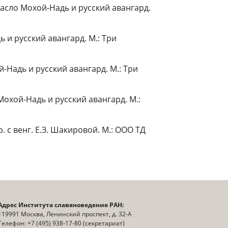
Ласло Мохой-Надь и русский авангард.
 и русский авангард. М.: Три
-Надь и русский авангард. М.: Три
охой-Надь и русский авангард. М.:
. с венг. Е.З. Шакировой. М.: ООО ТД
Адрес Института славяноведения РАН:
119991 Москва, Ленинский проспект, д. 32-А
Телефон: +7 (495) 938-17-80 (секретариат)