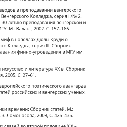
еводов в преподавании венгерского
Венгерского Колледжа, серия II/№ 2.
30-летию преподавания венгерской и
 М.: Валанг, 2002. С. 157–166.
 миф в новеллах Дюлы Круди о
о Колледжа, серия III. Сборник
авания финно-угроведения в МГУ им.
 искусство и литература ХХ в. Сборник
, 2005. С. 27–61.
европейского поэтического авангарда
статей российских и венгерских ученых.
ики времени: Сборник статей. М.:
. Ломоносова, 2009, С. 425–435.
х связей во второй половине XIX –