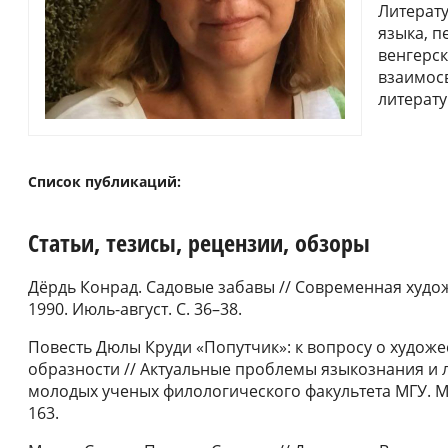
Литерату
языка, п
венгерск
взаимосв
литерату
Список публикаций:
Статьи, тезисы, рецензии, обзоры
Дёрдь Конрад. Садовые забавы // Современная худо
1990. Июль-август. С. 36–38.
Повесть Дюлы Круди «Попутчик»: к вопросу о худож
образности // Актуальные проблемы языкознания и 
молодых ученых филологического факультета МГУ. М.:
163.