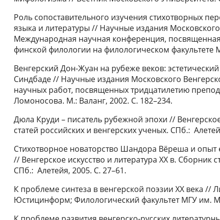
Роль сопоставительного изучения стихотворных пер
языка и литературы // Научные издания Московского 
Международная научная конференция, посвященная 
финской филологии на филологическом факультете МГУ.
Венгерский Дон-Жуан на рубеже веков: эстетический
Синдбаде // Научные издания Московского Венгерског
научных работ, посвященных тридцатилетию препод
Ломоносова. М.: Валанг, 2002. С. 182–234.
Дюла Круди – писатель рубежной эпохи // Венгерское
статей российских и венгерских ученых. СПб.: Алетейя
Стихотворное новаторство Шандора Вёреша и опыт 
// Венгерское искусство и литература ХХ в. Сборник 
СПб.: Алетейя, 2005. С. 27–61.
К проблеме синтеза в венгерской поэзии ХХ века // Л
Юстицинформ; Филологический факультет МГУ им. М.В
К проблеме развития венгерско-русских литературны