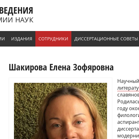
ВЕДЕНИЯ
МИИ НАУК
ИИ
ИЗДАНИЯ
СОТРУДНИКИ
ДИССЕРТАЦИОННЫЕ СОВЕТЫ
Шакирова Елена Зофяровна
Научный
литерат
славянов
Родилась
году ок
филологи
аспирант
диссерта
модерни