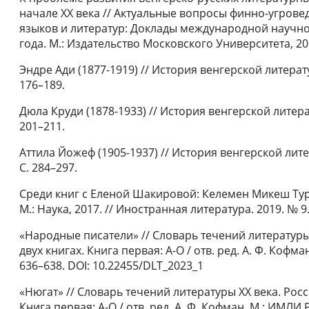
начале ХХ века // Актуальные вопросы финно-угров
языков и литератур: Доклады международной научно
года. М.: Издательство Московского Университета, 2011
Эндре Ади (1877-1919) // История венгерской литерату
176–189.
Дюла Круди (1878-1933) // История венгерской литерат
201–211.
Аттила Йожеф (1905-1937) // История венгерской лите
С. 284–297.
Среди книг с Еленой Шакировой: Келемен Микеш Тур
М.: Наука, 2017. // Иностранная литература. 2019. № 9.
«Народные писатели» // Словарь течений литературы 
двух книгах. Книга первая: А-О / отв. ред. А. Ф. Кофм
636–638. DOI: 10.22455/DLT_2023_1
«Нюгат» // Словарь течений литературы ХХ века. Росс
Книга первая: А-О / отв. ред. А. Ф. Кофман. М.: ИМЛИ 