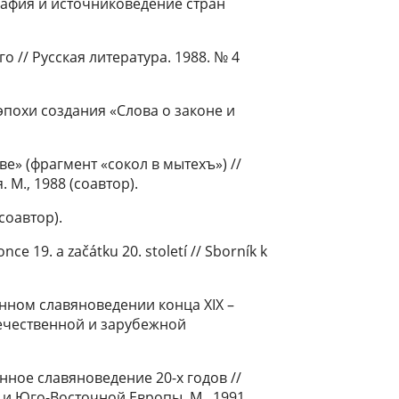
ография и источниковедение стран
 // Русская литература. 1988. № 4
похи создания «Слова о законе и
» (фрагмент «сокол в мытехъ») //
М., 1988 (соавтор).
соавтор).
ce 19. a začátku 20. století // Sborník k
нном славяноведении конца XIX –
течественной и зарубежной
нное славяноведение 20-х годов //
и Юго-Восточной Европы. М., 1991.