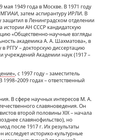
9 мая 1949 года в Москве. В 1971 году
МГИАИ, затем аспирантуру ИРЛИ. В
у защитил в Ленинградском отделении
а истории АН СССР кандидатскую
ацию «Общественно-научные взгляды
ьность академика А. А. Шахматова», в
у в РГГУ – докторскую диссертацию
и учреждений Академии наук (1917 –
дение»
, с 1997 году – заместитель
 В 1998–2009 годах – ответственный
ия. В сфере научных интересов М. А.
ечественного славяноведения. Он
вистов второй половины XIX – начала
позднее славянофильство), но
иод после 1917 г. Их результаты
н исследует историко-культурные