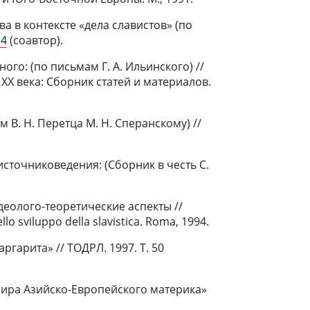
ва в контексте «дела славистов» (по
 4
(соавтор).
го: (по письмам Г. А. Ильинского) //
 XX века: Сборник статей и материалов.
м В. Н. Перетца М. Н. Сперанскому) //
источниковедения: (Сборник в честь С.
еолого-теоретические аспекты //
nello sviluppo della slavistica. Roma, 1994.
ргарита» // ТОДРЛ. 1997. Т. 50
 мира Азийско-Европейского материка»