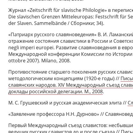
Журнал «Zeitschrift für slavische Philologie» в перепи
Die slavischen Grenzen Mitteleuropas: Festschrift für 
der Slaven. Sammelbände / Сборники; 34).
«Патриарх русского славяноведения» В. И. Ламанский
отражение состояния славистики в России и Советском 
negli imperi europei. Развитие славяноведения в ев
Международной конференции Комиссии по Истории С
ottobre 2007). Milano, 2008.
Противостояние старшего поколения русских слави
методологическим концепциям (1920-е годы) //
Пись
славянских народов. XIV Международный съезд славис
доклады российской делегации. М., 2008
.
М. С. Грушевский и русская академическая элита //
Сл
«Заявление профессора Н.Н. Дурново» // Славяноведе
Первый Международный съезд славистов: несбывши
ведущих русских славистов до и после съезда // Пис