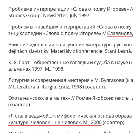
Проблема интерпретации «Слова о полку Игореве» // 
Studies Group. Newsletter, July 1997.
Проблемы новейших интерпретаций «Слова о полку И
энциклопедии «Слова о полку Игореве» //
Славяновед
Влияние идеологии на изучение литературы русского 
dejinách slavistiky: Materiály z konferencie, Stará Lesná
К. Я. Грот – общественные взгляды и судьба в науке (н
альманах 1997
. М., 1998.
Литургия и современная мистерия у М. Булгакова (к
// Literatura a liturgia. Łódź, 1998 (соавтор).
Охота на «сокола в мытех» // Роман Якобсон: тексты, 
(соавтор).
«Я стала ведьмой...»: мифологическая основа образа
культуре: человек – не-человек. М., 2000
(соавтор).