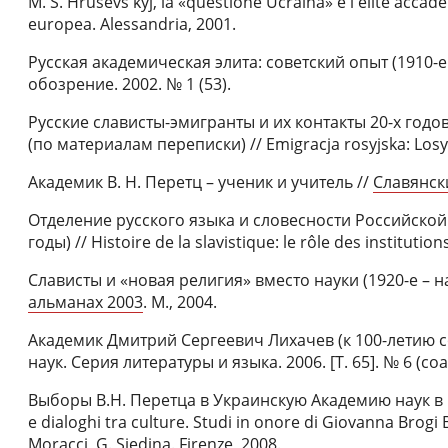
M. S. Hrusevs'kyj, la «questione Ucraina» e l'elite accad
europea. Alessandria, 2001.
Русская академическая элита: советский опыт (1910-е
обозрение. 2002. № 1 (53).
Русские слависты-эмигранты и их контакты 20-х годо
(по материалам переписки) // Emigracja rosyjska: Losy i
Академик В. Н. Перетц – ученик и учитель //
Славянск
Отделение русского языка и словесности Российской 
годы) // Histoire de la slavistique: le rôle des institution
Слависты и «новая религия» вместо науки (1920-е – н
альманах 2003
. М., 2004.
Академик Дмитрий Сергеевич Лихачев (к 100-летию с
наук. Серия литературы и языка. 2006. [Т. 65]. № 6 (соа
Выборы В.Н. Перетца в Украинскую Академию наук в 1919
e dialoghi tra culture. Studi in onore di Giovanna Brogi B
Moracci, G. Siedina. Firenze, 2008.