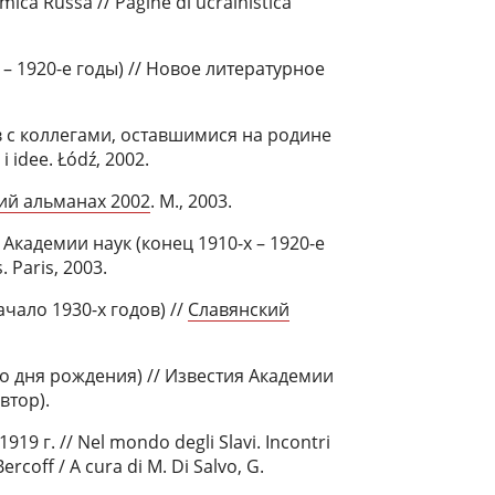
emica Russa // Pagine di ucrainistica
 – 1920-е годы) // Новое литературное
в с коллегами, оставшимися на родине
 idee. Łódź, 2002.
ий альманах 2002
. М., 2003.
Академии наук (конец 1910-х – 1920-е
s. Paris, 2003.
ачало 1930-х годов) //
Славянский
о дня рождения) // Известия Академии
втор).
 г. // Nel mondo degli Slavi. Incontri
ercoff / A cura di M. Di Salvo, G.