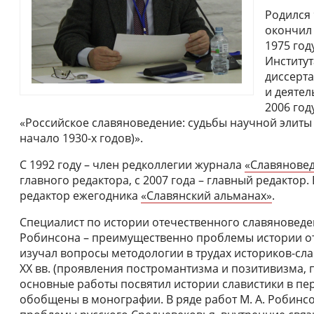
Родился 
окончил 
1975 год
Институт
диссерт
и деятел
2006 год
«Российское славяноведение: судьбы научной элиты 
начало 1930-х годов)».
С 1992 году – член редколлегии журнала
«Славянове
главного редактора, с 2007 года – главный редактор.
редактор ежегодника
«Славянский альманах»
.
Специалист по истории отечественного славяноведен
Робинсона – преимущественно проблемы истории от
изучал вопросы методологии в трудах историков-сла
XX вв. (проявления постромантизма и позитивизма, 
основные работы посвятил истории славистики в пер
обобщены в монографии. В ряде работ М. А. Робинсо