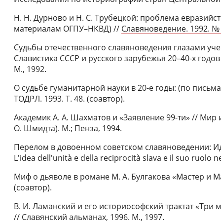
Н. Н. Дурново и Н. С. Трубецкой: проблема евразийст
материалам ОГПУ–НКВД) //
Славяноведение. 1992. №
Судьбы отечественного славяноведения глазами учено
Славистика СССР и русского зарубежья 20–40-х годов
М., 1992.
О судьбе гуманитарной науки в 20-е годы: (по письма
ТОДРЛ. 1993. Т. 48. (соавтор).
Академик А. А. Шахматов и «Заявление 99-ти» // Мир 
О. Шмидта). М.; Пенза, 1994.
Перелом в довоенном советском славяноведении: Ид
L'idea dell'unità e della reciprocità slava e il suo ruolo 
Миф о дьяволе в романе М. А. Булгакова «Мастер и Ма
(соавтор).
В. И. Ламанский и его историософский трактат «Три
// Славянский альманах, 1996. М., 1997.