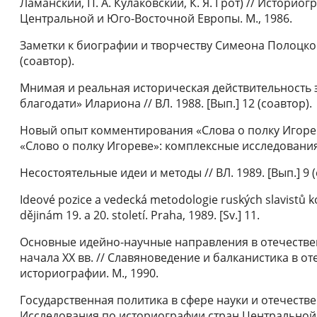
Ламанский, П. А. Кулаковский, К. Я. Грот) // Истори
Центральной и Юго-Восточной Европы. М., 1986.
Заметки к биографии и творчеству Симеона Полоцкого
(соавтор).
Мнимая и реальная историческая действительность э
благодати» Илариона // ВЛ. 1988. [Вып.] 12 (соавтор).
Новый опыт комментирования «Слова о полку Игореве
«Слово о полку Игореве»: комплексные исследования. 
Несостоятельные идеи и методы // ВЛ. 1989. [Вып.] 9 (
Ideové pozice a vedecká metodologie ruských slаvistů kon
dějinám 19. a 20. století. Praha, 1989. [Sv.] 11.
Основные идейно-научные направления в отечестве
начала XX вв. // Славяноведение и балканистика в о
историографии. М., 1990.
Государственная политика в сфере науки и отечестве
Исследования по историографии стран Центральной 