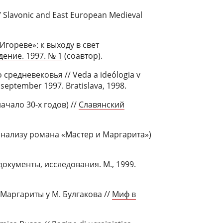
Slavonic and East European Medieval
гореве»: к выходу в свет
ение. 1997. № 1
(соавтор).
средневековья // Veda a ideólоgia v
, september 1997. Bratislava, 1998.
ачало 30-х годов) //
Славянский
 анализу романа «Мастер и Маргарита»)
документы, исследования. М., 1999.
 Маргариты у М. Булгакова //
Миф в