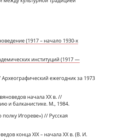
и между культурной традицией
оведение (1917 – начало 1930-х
адемических институций (1917 —
/ Археографический ежегодник за 1973
яноведов начала ХХ в. //
 и балканистике. М., 1984.
полку Игореве») // Русская
дов конца XIX – начала XX в. (В. И.