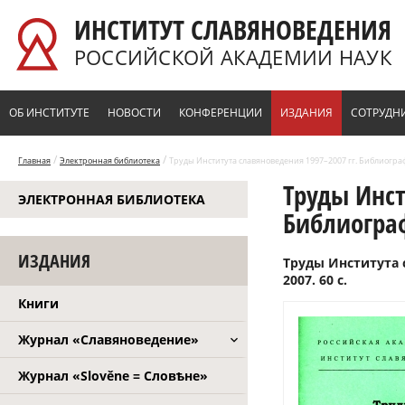
Перейти к основному содержанию
ИНСТИТУТ СЛАВЯНОВЕДЕНИЯ
РОССИЙСКОЙ АКАДЕМИИ НАУК
ОБ ИНСТИТУТЕ
НОВОСТИ
КОНФЕРЕНЦИИ
ИЗДАНИЯ
СОТРУДН
/
/
Главная
Электронная библиотека
Труды Института славяноведения 1997–2007 гг. Библиографи
Труды Инст
ЭЛЕКТРОННАЯ БИБЛИОТЕКА
Библиограф
ИЗДАНИЯ
Труды Института 
2007. 60 с.
Книги
Журнал «Славяноведение»
Журнал «Slověne = Словѣне»