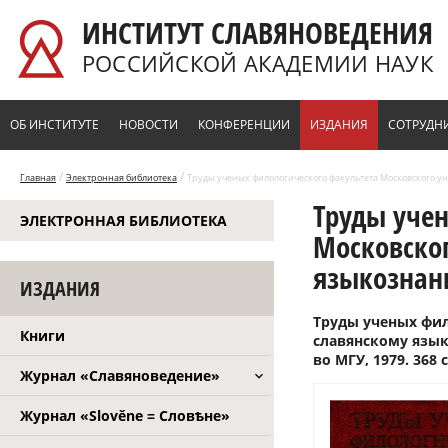
Перейти к основному содержанию
ИНСТИТУТ СЛАВЯНОВЕДЕНИЯ
РОССИЙСКОЙ АКАДЕМИИ НАУК
ОБ ИНСТИТУТЕ
НОВОСТИ
КОНФЕРЕНЦИИ
ИЗДАНИЯ
СОТРУДН
/
/
Главная
Электронная библиотека
Труды ученых филологического факультета Московского унив
Труды уче
ЭЛЕКТРОННАЯ БИБЛИОТЕКА
Московског
языкознанию
ИЗДАНИЯ
Труды ученых фил
Книги
славянскому языко
во МГУ, 1979. 368 с
Журнал «Славяноведение»
Журнал «Slověne = Словѣне»