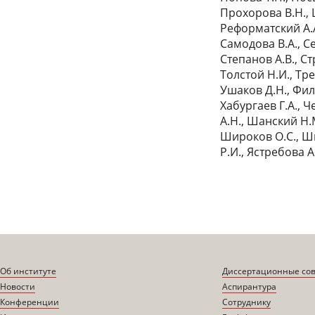
Прохорова В.Н., 
Реформатский А.А.
Самодова В.А., С
Степанов А.В., Ст
Толстой Н.И., Тре
Ушаков Д.Н., Фил
Хабургаев Г.А., Ч
А.Н., Шанский Н.
Широков О.С., Ши
Р.И., Ястребова А
Об институте
Диссертационные со
Новости
Аспирантура
Конференции
Сотруднику