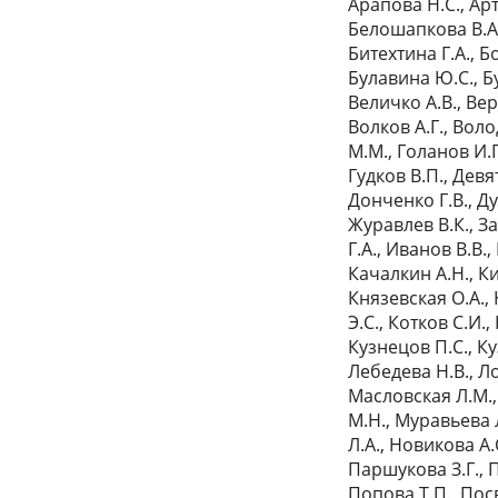
Арапова Н.С., Арт
Белошапкова В.А.
Битехтина Г.А., Б
Булавина Ю.С., Бу
Величко А.В., Вер
Волков А.Г., Воло
М.М., Голанов И.Г
Гудков В.П., Девя
Донченко Г.В., Д
Журавлев В.К., За
Г.А., Иванов В.В.
Качалкин А.Н., К
Князевская О.А.,
Э.С., Котков С.И.
Кузнецов П.С., Ку
Лебедева Н.В., Л
Масловская Л.М.,
М.Н., Муравьева 
Л.А., Новикова А.
Паршукова З.Г., 
Попова Т.П., Посв