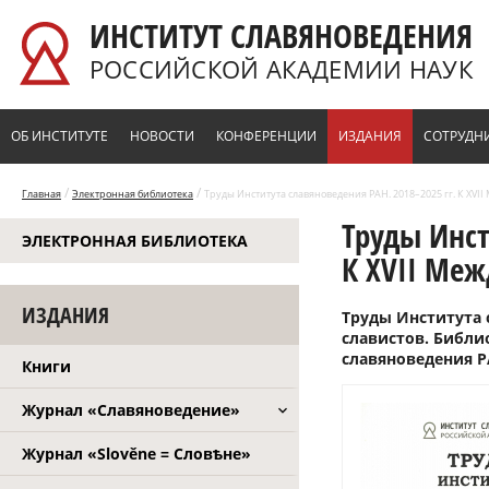
Перейти к основному содержанию
ИНСТИТУТ СЛАВЯНОВЕДЕНИЯ
РОССИЙСКОЙ АКАДЕМИИ НАУК
ОБ ИНСТИТУТЕ
НОВОСТИ
КОНФЕРЕНЦИИ
ИЗДАНИЯ
СОТРУДН
/
/
Главная
Электронная библиотека
Труды Института славяноведения РАН. 2018–2025 гг. К XVII
Труды Инст
ЭЛЕКТРОННАЯ БИБЛИОТЕКА
К XVII Меж
ИЗДАНИЯ
Труды Института 
славистов. Библио
славяноведения РА
Книги
Журнал «Славяноведение»
Журнал «Slověne = Словѣне»