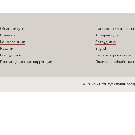
Об институте
Диссертационные со
Новости
Аспирантура
Конференции
Сотруднику
Издания
English
Сотрудники
Старая версия сайта
Противодействие коррупции
Политика обработки 
© 2026 Институт славяновед