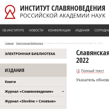
Перейти к основному содержанию
ИНСТИТУТ СЛАВЯНОВЕДЕНИЯ
РОССИЙСКОЙ АКАДЕМИИ НАУК
ОБ ИНСТИТУТЕ
НОВОСТИ
КОНФЕРЕНЦИИ
ИЗДАНИЯ
СОТРУДН
/
/
Главная
Электронная библиотека
Славянская этнолингвистика: Библиография. М., 2022
Славянская
ЭЛЕКТРОННАЯ БИБЛИОТЕКА
2022
ИЗДАНИЯ
Полный текст
Указатель обновл
Книги
Журнал «Славяноведение»
Журнал «Slověne = Словѣне»