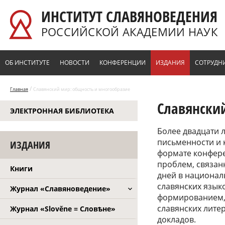
Перейти к основному содержанию
ИНСТИТУТ СЛАВЯНОВЕДЕНИЯ
РОССИЙСКОЙ АКАДЕМИИ НАУК
ОБ ИНСТИТУТЕ
НОВОСТИ
КОНФЕРЕНЦИИ
ИЗДАНИЯ
СОТРУДН
/
Главная
Славянский мир: общность и многообразие
Славянски
ЭЛЕКТРОННАЯ БИБЛИОТЕКА
Более двадцати 
письменности и 
ИЗДАНИЯ
формате конфере
проблем, связан
Книги
дней в национал
славянских языко
Журнал «Славяноведение»
формированием,
славянских лите
Журнал «Slověne = Словѣне»
докладов.