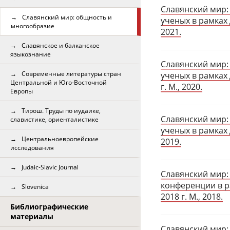
Славянский мир:
Славянский мир: общность и
ученых в рамках 
многообразие
2021.
Славянское и балканское
языкознание
Славянский мир:
Современные литературы стран
ученых в рамках
Центральной и Юго-Восточной
г. М., 2020.
Европы
Тирош. Труды по иудаике,
Славянский мир:
славистике, ориенталистике
ученых в рамках 
Центральноевропейские
2019.
исследования
Judaic-Slavic Journal
Славянский мир:
конференции в р
Slovenica
2018 г. М., 2018.
Библиографические
материалы
Славянский мир: