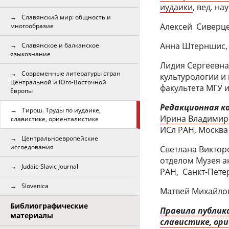
иудаики
, вед. на
Славянский мир: общность и
Алексей Сиверцев
многообразие
Анна Штерншис, 
Славянское и балканское
языкознание
Лидия Сергеевна 
Современные литературы стран
культурологии и
Центральной и Юго-Восточной
факультета МГУ 
Европы
Редакционная к
Тирош. Труды по иудаике,
Ирина Владимир
славистике, ориенталистике
ИСл РАН, Москва
Центральноевропейские
исследования
Светлана Виктор
отделом Музея а
Judaic-Slavic Journal
РАН, Санкт-Пете
Slovenica
Матвей Михайлов
Библиографические
Правила публика
материалы
славистике, ор