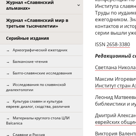
Журнал «Славянский
Института славян
альманах»
Труды по иудаик
ежегодником. Зн
Журнал «Славянский мир в
контактов и ист
третьем тысячелетии»
серии вышли уже 
Серийные издания
ISSN
2658-3380
Археографический ежегодник
Редакционный с
Балканские чтения
Светлана Николае
Балто-славянские исследования
Максим Игоревич
Исследования по славянской
Институт стран 
диалектологии
Леонид Матвееви
Культура славян и культура
библеистики и и
евреев: диалог, сходства, различия
Дмитрий Алексан
Материалы круглого стола ЦЛИ
еврейских общи
Balcanica
Виктория Вален
Славяне и Россия