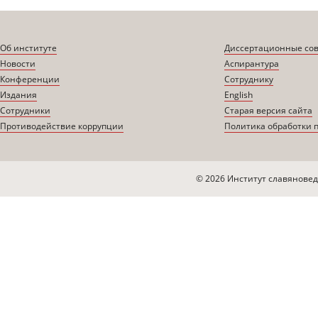
Об институте
Диссертационные со
Новости
Аспирантура
Конференции
Сотруднику
Издания
English
Сотрудники
Старая версия сайта
Противодействие коррупции
Политика обработки 
© 2026 Институт славяновед