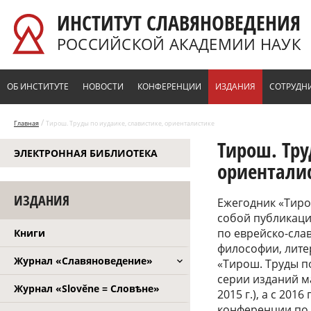
Перейти к основному содержанию
ИНСТИТУТ СЛАВЯНОВЕДЕНИЯ
РОССИЙСКОЙ АКАДЕМИИ НАУК
ОБ ИНСТИТУТЕ
НОВОСТИ
КОНФЕРЕНЦИИ
ИЗДАНИЯ
СОТРУДН
/
Главная
Тирош. Труды по иудаике, славистике, ориенталистике
Тирош. Тру
ЭЛЕКТРОННАЯ БИБЛИОТЕКА
ориентали
ИЗДАНИЯ
Ежегодник «Тиро
собой публикаци
по еврейско-сла
Книги
философии, лите
Журнал «Славяноведение»
«Тирош. Труды п
серии изданий м
Журнал «Slověne = Словѣне»
2015 г.), а с 2
конференции по 