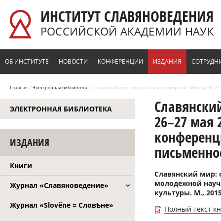
Перейти к основному содержанию
ИНСТИТУТ СЛАВЯНОВЕДЕНИЯ
РОССИЙСКОЙ АКАДЕМИИ НАУК
ОБ ИНСТИТУТЕ
НОВОСТИ
КОНФЕРЕНЦИИ
ИЗДАНИЯ
СОТРУДН
/
/
Главная
Электронная библиотека
Славянский мир: общность и многообразие. Москва, 26–27 
Славянский
ЭЛЕКТРОННАЯ БИБЛИОТЕКА
26–27 мая 
конференц
ИЗДАНИЯ
письменнос
Книги
Славянский мир: о
молодежной науч
Журнал «Славяноведение»
культуры. М., 2015.
Журнал «Slověne = Словѣне»
Полный текст к