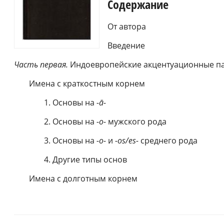
Содержание
От автора
Введение
Часть первая.
Индоевропейские акцентуационные па
Имена с краткостным корнем
1. Основы на
-ā-
2. Основы на
-o-
мужского рода
3. Основы на
-o-
и
-os/es-
среднего рода
4. Другие типы основ
Имена с долготным корнем