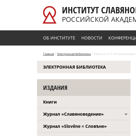
Перейти к основному содержанию
ИНСТИТУТ СЛАВЯНО
РОССИЙСКОЙ АКАДЕ
ОБ ИНСТИТУТЕ
НОВОСТИ
КОНФЕРЕНЦ
/
/
Главная
Электронная библиотека
Робинсон А. Н. Историография 
ЭЛЕКТРОННАЯ БИБЛИОТЕКА
ИЗДАНИЯ
Книги
Журнал «Славяноведение»
Журнал «Slověne = Словѣне»