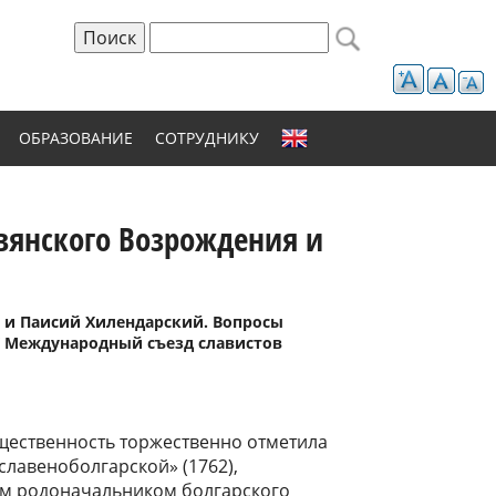
Поиск
Форма поиска
ОБРАЗОВАНИЕ
СОТРУДНИКУ
авянского Возрождения и
 и Паисий Хилендарский. Вопросы
 (V Международный съезд славистов
щественность торжественно отметила
славеноболгарской» (1762),
м родоначальником болгарского