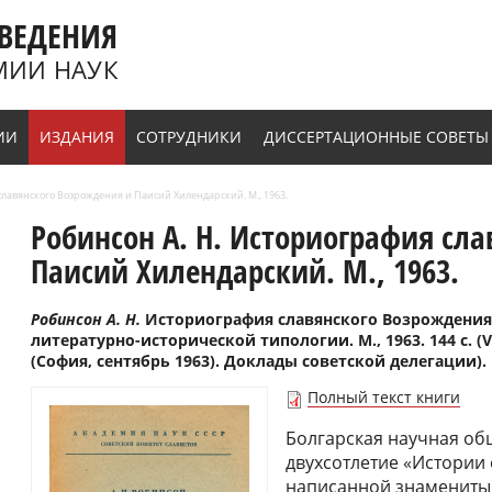
ВЕДЕНИЯ
МИИ НАУК
ИИ
ИЗДАНИЯ
СОТРУДНИКИ
ДИССЕРТАЦИОННЫЕ СОВЕТЫ
славянского Возрождения и Паисий Хилендарский. М., 1963.
Робинсон А. Н. Историография сл
Паисий Хилендарский. М., 1963.
Робинсон А. Н.
Историография славянского Возрождения
литературно-исторической типологии. М., 1963. 144 с.
(София, сентябрь 1963). Доклады советской делегации).
Полный текст книги
Болгарская научная об
двухсотлетие «Истории 
написанной знамениты