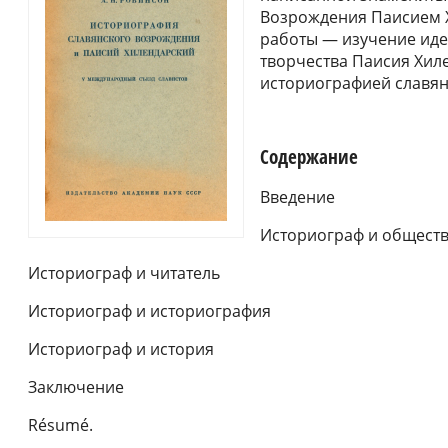
Возрождения Паисием 
работы — изучение иде
творчества Паисия Хиле
историографией славянс
Содержание
Введение
Историограф и общест
Историограф и читатель
Историограф и историография
Историограф и история
Заключение
Résumé.